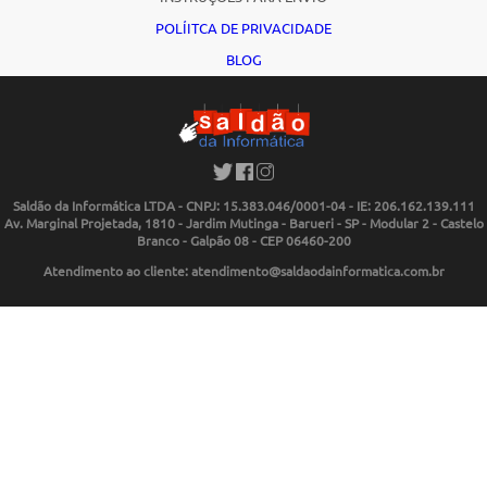
POLÍITCA DE PRIVACIDADE
BLOG
Saldão da Informática LTDA - CNPJ: 15.383.046/0001-04 - IE: 206.162.139.111
Av. Marginal Projetada, 1810 - Jardim Mutinga - Barueri - SP - Modular 2 - Castelo
Branco - Galpão 08 - CEP 06460-200
Atendimento ao cliente: atendimento@saldaodainformatica.com.br