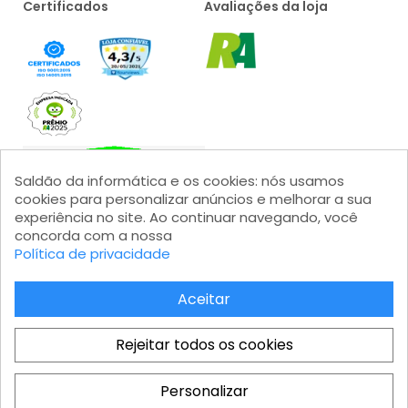
Certificados
Avaliações da loja
Saldão da informática e os cookies: nós usamos
cookies para personalizar anúncios e melhorar a sua
Formas de pagamento
experiência no site. Ao continuar navegando, você
concorda com a nossa
Política de privacidade
Aceitar
Saldão da Informática LTDA - CNPJ: 15.383.046/0001-04 - IE:
Rejeitar todos os cookies
206.162.139.111 Av. Marginal Projetada, 1810 - Jardim Mutinga - Barueri
- SP - Modular 2 - Castelo Branco - Galpão 08 - CEP 06460-200
Personalizar
Atendimento ao cliente: atendimento@saldaodainformatica.com.br