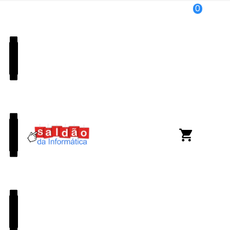
0
Início
Carrinho de Compras
Não há mais itens no seu carrinho
chevron_left
Continuar comprando
shopping_cart
0 itens
R$ 0,00
(-5% no pix)
ou R$ 0,00
(até 6X de R$ 0,00 sem juros)
FINALIZAR A COMPRA