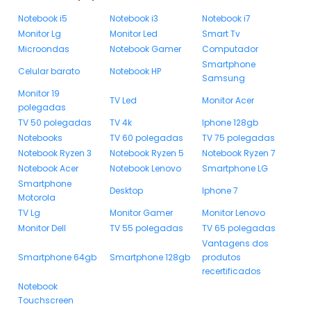
Notebook i5
Notebook i3
Notebook i7
Monitor Lg
Monitor Led
Smart Tv
Microondas
Notebook Gamer
Computador
Smartphone
Celular barato
Notebook HP
Samsung
Monitor 19
TV Led
Monitor Acer
polegadas
TV 50 polegadas
TV 4k
Iphone 128gb
Notebooks
TV 60 polegadas
TV 75 polegadas
Notebook Ryzen 3
Notebook Ryzen 5
Notebook Ryzen 7
Notebook Acer
Notebook Lenovo
Smartphone LG
Smartphone
Desktop
Iphone 7
Motorola
TV Lg
Monitor Gamer
Monitor Lenovo
Monitor Dell
TV 55 polegadas
TV 65 polegadas
Vantagens dos
Smartphone 64gb
Smartphone 128gb
produtos
recertificados
Notebook
Touchscreen