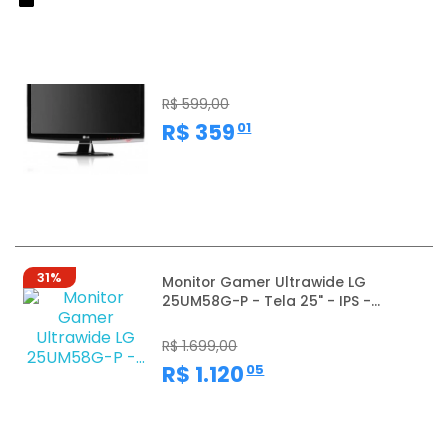
37%
Monitor LG W2053TQV - tela 20” -
LCD - HD - (1600 x 900)...
R$ 599,00
,
R$ 359
01
31%
Monitor Gamer Ultrawide LG
25UM58G-P - Tela 25" - IPS -...
R$ 1.699,00
,
R$ 1.120
05