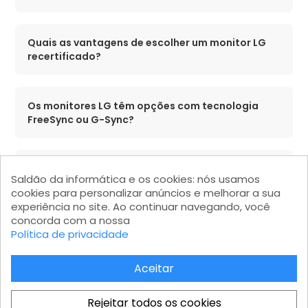
Quais as vantagens de escolher um monitor LG
recertificado?
Os monitores LG têm opções com tecnologia
FreeSync ou G-Sync?
Qual é a diferença entre um monitor LG de 60Hz e
Saldão da informática e os cookies: nós usamos
um de 144Hz?
cookies para personalizar anúncios e melhorar a sua
experiência no site. Ao continuar navegando, você
concorda com a nossa
O Saldão da Informática oferece frete grátis
Política de privacidade
para monitores LG?
Aceitar
Rejeitar todos os cookies