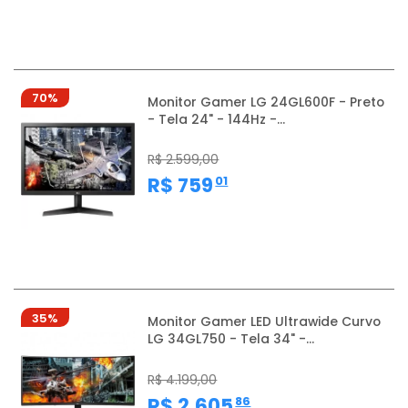
70%
Monitor Gamer LG 24GL600F - Preto
- Tela 24" - 144Hz -...
R$ 2.599,00
,
R$ 759
01
35%
Monitor Gamer LED Ultrawide Curvo
LG 34GL750 - Tela 34" -...
R$ 4.199,00
,
R$ 2.605
86