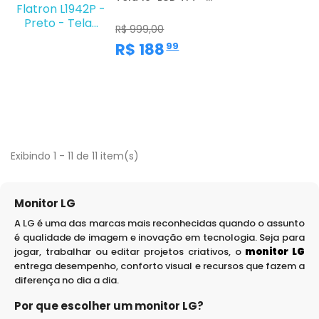
R$ 999,00
,
R$ 188
99
Exibindo 1 - 11 de 11 item(s)
Monitor LG
A LG é uma das marcas mais reconhecidas quando o assunto
é qualidade de imagem e inovação em tecnologia. Seja para
jogar, trabalhar ou editar projetos criativos, o
monitor LG
entrega desempenho, conforto visual e recursos que fazem a
diferença no dia a dia.
Por que escolher um monitor LG?