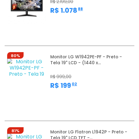
R$ 2.199,00
,
R$ 1.078
88
80%
Monitor LG W1942PE-PF - Preto -
Tela 19" LCD - (1440 x...
R$ 999,00
,
R$ 199
02
81%
Monitor LG Flatron L1942P - Preto -
Tela 19" LCD TFT -...