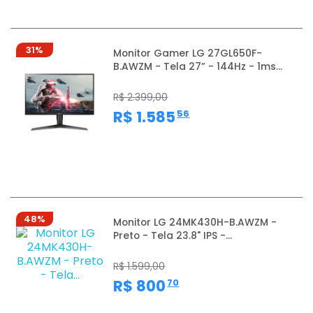
31%
Monitor Gamer LG 27GL650F-
B.AWZM - Tela 27” - 144Hz - 1ms...
R$ 2.399,00
,
R$ 1.585
56
48%
Monitor LG 24MK430H-B.AWZM -
Preto - Tela 23.8" IPS -...
R$ 1.599,00
,
R$ 800
70