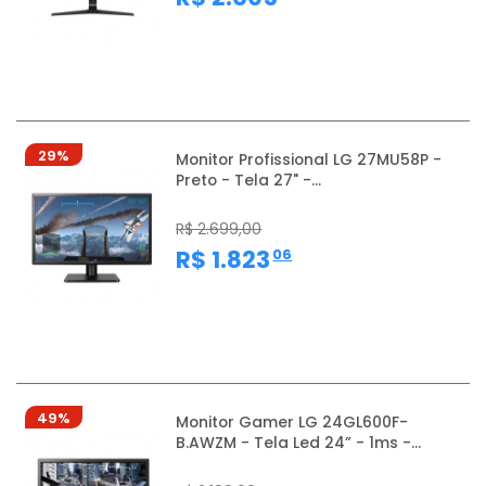
29%
Monitor Profissional LG 27MU58P -
Preto - Tela 27" -...
R$ 2.699,00
,
R$ 1.823
06
49%
Monitor Gamer LG 24GL600F-
B.AWZM - Tela Led 24” - 1ms -...