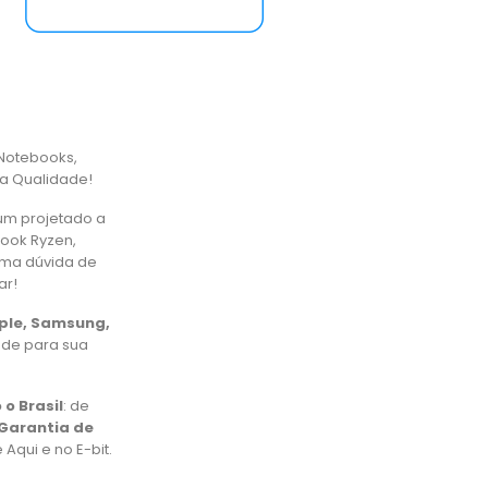
Notebooks,
ta Qualidade!
um projetado a
book Ryzen,
uma dúvida de
ar!
pple, Samsung,
ade para sua
 o Brasil
: de
Garantia de
Aqui e no E-bit.