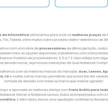
o da Informática
oferecemos para você os
melhores preços
de 
 TVs, Tablets, entre muitos outros produtos eletro-eletrônicos de Al
amos com uma série de
processadores
de última geração, cada 
idade! Entre as opções disponíveis, trabalhamos com a linha Note
iversos modelos de processadores: 3, 5 e 7. E caso esteja com alg
al decisão tomar, veja nossas indicações de Qual Notebook Compr
rabalhamos com as melhores marcas do mercado:
Acer, Lenovo, A
a, LG
e muitas outras marcas, permitindo que possa lhe dar varied
tomada de decisão com base na marca que mais te agradar!
empo e aproveite as melhores ofertas com
Frete Grátis para todo
, Notebook Gamer e Notebook Lenovo, todos acompanhados com a
formática
. E além disso, temos uma reputação confiável no Reclame 