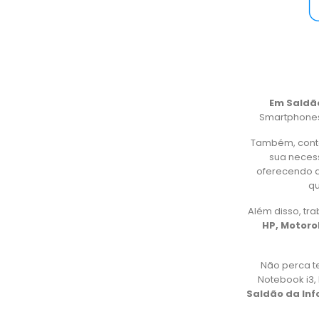
Em Saldã
Smartphones,
Também, cont
sua necess
oferecendo d
qu
Além disso, t
HP, Motorol
Não perca t
Notebook i3
Saldão da In