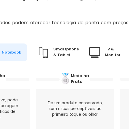
.
ados podem oferecer tecnologia de ponta com preços a
Smartphone
TV &
Notebook
& Tablet
Monitor
lha
Medalha
Prata
ovo, pode
De um produto conservado,
mbalagem
sem riscos perceptíveis ao
sticos de
primeiro toque ou olhar
o