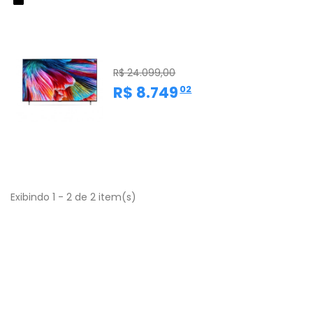
62%
Smart TV LG 75” 75QNED99SPA.AWZ
- ThinQ AI - 8K UHD -...
R$ 24.099,00
,
R$ 8.749
02
Exibindo 1 - 2 de 2 item(s)