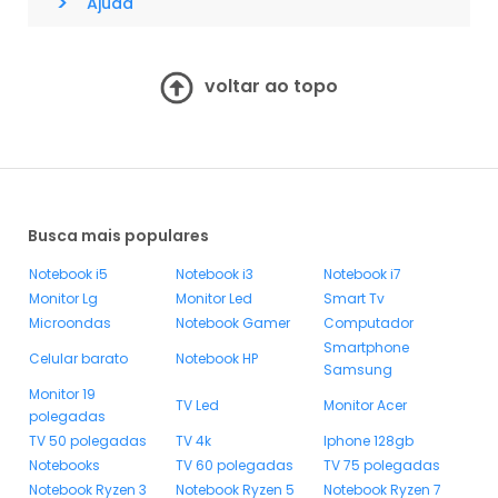
>
Ajuda
voltar ao topo
Busca mais populares
Notebook i5
Notebook i3
Notebook i7
Monitor Lg
Monitor Led
Smart Tv
Microondas
Notebook Gamer
Computador
Smartphone
Celular barato
Notebook HP
Samsung
Monitor 19
TV Led
Monitor Acer
polegadas
TV 50 polegadas
TV 4k
Iphone 128gb
Notebooks
TV 60 polegadas
TV 75 polegadas
Notebook Ryzen 3
Notebook Ryzen 5
Notebook Ryzen 7