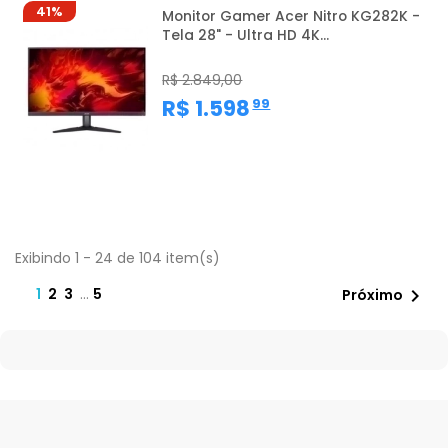
41%
Monitor Gamer Acer Nitro KG282K -
Tela 28" - Ultra HD 4K...
R$ 2.849,00
,
R$ 1.598
99
Exibindo 1 - 24 de 104 item(s)
1
2
3
…
5

Próximo