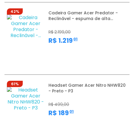
42%
Cadeira Gamer Acer Predator -
Reclinável - espuma de alta...
R$ 2.199,00
,
R$ 1.219
01
61%
Headset Gamer Acer Nitro NHW820
- Preto - P3
R$ 499,00
,
R$ 189
01