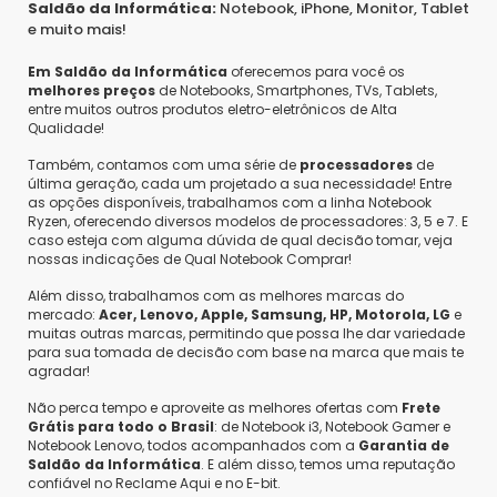
Saldão da Informática:
Notebook, iPhone, Monitor, Tablet
e muito mais!
Em Saldão da Informática
oferecemos para você os
melhores preços
de Notebooks, Smartphones, TVs, Tablets,
entre muitos outros produtos eletro-eletrônicos de Alta
Qualidade!
Também, contamos com uma série de
processadores
de
última geração, cada um projetado a sua necessidade! Entre
as opções disponíveis, trabalhamos com a linha Notebook
Ryzen, oferecendo diversos modelos de processadores: 3, 5 e 7. E
caso esteja com alguma dúvida de qual decisão tomar, veja
nossas indicações de Qual Notebook Comprar!
Além disso, trabalhamos com as melhores marcas do
mercado:
Acer, Lenovo, Apple, Samsung, HP, Motorola, LG
e
muitas outras marcas, permitindo que possa lhe dar variedade
para sua tomada de decisão com base na marca que mais te
agradar!
Não perca tempo e aproveite as melhores ofertas com
Frete
Grátis para todo o Brasil
: de Notebook i3, Notebook Gamer e
Notebook Lenovo, todos acompanhados com a
Garantia de
Saldão da Informática
. E além disso, temos uma reputação
confiável no Reclame Aqui e no E-bit.