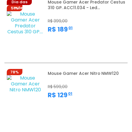
Dia das
Mouse Gamer Acer Predator Cestus
310 GP. ACC11.034 - Led...
mães
51%
R$ 399,00
,
R$ 189
01
78%
Mouse Gamer Acer Nitro NMW120
R$ 599,00
,
R$ 129
01