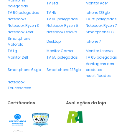
Monitor 19
TV Led
Monitor Acer
polegadas
TV 50 polegadas
TV 4k
Iphone 128gb
Notebooks
TV 60 polegadas
TV 75 polegadas
Notebook Ryzen 3
Notebook Ryzen 5
Notebook Ryzen 7
Notebook Acer
Notebook Lenovo
Smartphone LG
Smartphone
Desktop
Iphone 7
Motorola
TV Lg
Monitor Gamer
Monitor Lenovo
Monitor Dell
TV 55 polegadas
TV 65 polegadas
Vantagens dos
Smartphone 64gb
Smartphone 128gb
produtos
recertificados
Notebook
Touchscreen
Certificados
Avaliações da loja