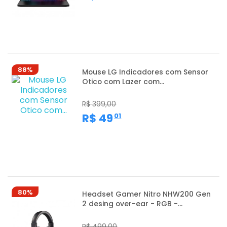
88%
Mouse LG Indicadores com Sensor
Otico com Lazer com...
R$ 399,00
,
R$ 49
01
80%
Headset Gamer Nitro NHW200 Gen
2 desing over-ear - RGB -...
R$ 499,00