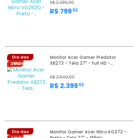
R$ 2.289,00
,
R$ 799
02
Dia das
Monitor Acer Gamer Predator
XB273 - Tela 27" - Full HD -...
mães
35%
R$ 3.849,00
,
R$ 2.399
02
Dia das
Monitor Gamer Acer Nitro KG272 -
Preto - Tela 27" - 165Hz...
mães