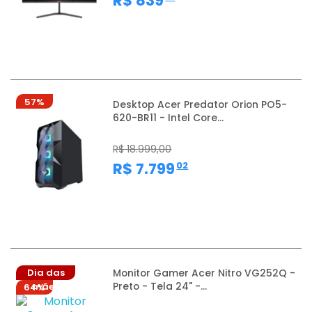
R$ 839
57%
Desktop Acer Predator Orion PO5-
620-BR11 - Intel Core...
R$ 18.999,00
,
R$ 7.799
02
Dia das
Monitor Gamer Acer Nitro VG252Q -
Preto - Tela 24" -...
mães
64%