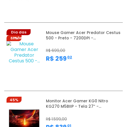
Dia das
Mouse Gamer Acer Predator Cestus
500 - Preto - 7200DPI -...
mães
61%
R$ 699,00
,
R$ 259
02
45%
Monitor Acer Gamer KG0 Nitro
KG270 M5BIIP - Tela 27” -...
R$ 1.599,00
,
01