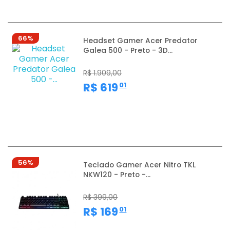
66%
Headset Gamer Acer Predator
Galea 500 - Preto - 3D...
R$ 1.909,00
,
R$ 619
01
56%
Teclado Gamer Acer Nitro TKL
NKW120 - Preto -...
R$ 399,00
,
R$ 169
01