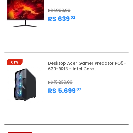
R$ 1.909,00
,
R$ 639
02
61%
Desktop Acer Gamer Predator PO5-
620-BR13 - Intel Core...
R$ 15.299,00
,
R$ 5.699
07