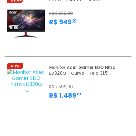
63%
R$ 2.659,00
,
R$ 949
01
40%
Monitor Acer Gamer EDO Nitro
ED320Q - Curvo - Tela 31.5”...
R$ 2.599,00
,
R$ 1.489
01