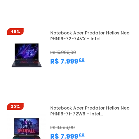
48%
Notebook Acer Predator Helios Neo
PHN16-72-74VX - Intel...
R$ 15.999,00
,
R$ 7.999
00
30%
Notebook Acer Predator Helios Neo
PHN16-71-72W6 - Intel...
R$ 11.999,00
,
R$ 7.999
00