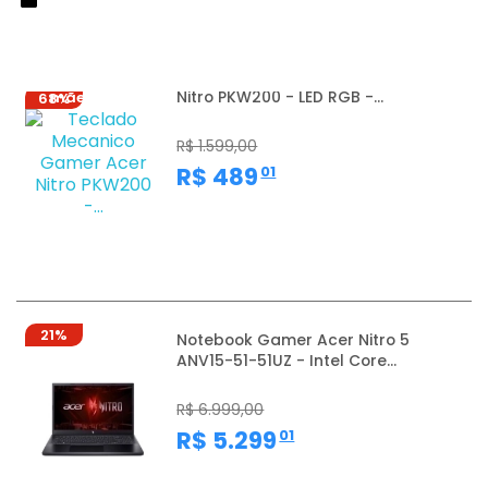
Dia das
Teclado Mecanico Gamer Acer
Nitro PKW200 - LED RGB -...
mães
68%
R$ 1.599,00
,
R$ 489
01
21%
Notebook Gamer Acer Nitro 5
ANV15-51-51UZ - Intel Core...
R$ 6.999,00
,
R$ 5.299
01