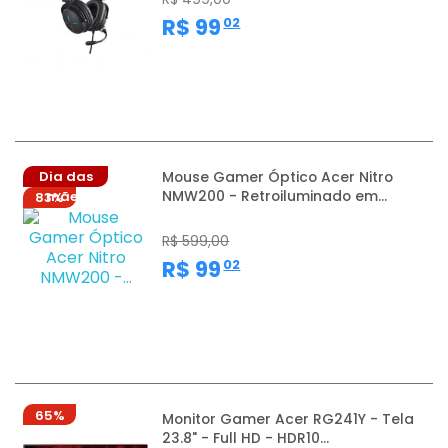
,
R$ 99
02
Dia das
Mouse Gamer Óptico Acer Nitro
NMW200 - Retroiluminado em...
mães
83%
R$ 599,00
,
R$ 99
02
65%
Monitor Gamer Acer RG241Y - Tela
23.8" - Full HD - HDR10...