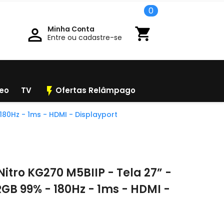
0
Minha Conta

shopping_cart
Entre ou cadastre-se
flash_on
deo
TV
Ofertas Relâmpago
180Hz - 1ms - HDMI - Displayport
itro KG270 M5BIIP - Tela 27” -
sRGB 99% - 180Hz - 1ms - HDMI -