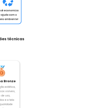
ocê economiza
e ajuda com o
eio ambiente!
ões técnicas
a Bronze
ção estética,
cos visíveis,
s de uso,
os e a tela
 qualidade