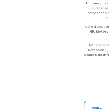
Também, cont
sua necess
oferecendo d
qu
Além disso, t
HP, Motorol
Não perca t
Notebook i3
Saldão da In