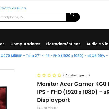
Central de Ajuda
search
ios
Computadores
Eletrodomésticos
Áudio e Ví
270 M5BIIP - Tela 27” - IPS - FHD (1920 x 1080) - sRGB 99% - 
(
Avalie agora!
)
Monitor Acer Gamer KG0 N
IPS - FHD (1920 x 1080) - 
Displayport
KG270 M5BIIP