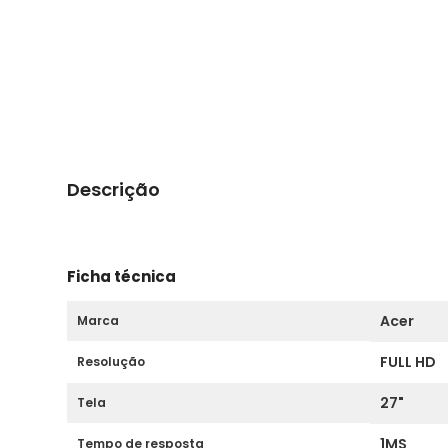
Descrição
Ficha técnica
Acer
Marca
FULL HD
Resolução
27"
Tela
1MS
Tempo de resposta