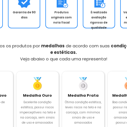
Garantia de 90
Produtos
É realizado
V
dias
originais com
avaliação
nota fiscal
rigoroso de
m
qualidade
os os produtos por
medalhas
de acordo com suas
condiç
e estéticas.
Veja abaixo o que cada uma representa!
ovo
Medalha Ouro
Medalha Prata
Medalh
 de
Excelente condição
Ótima condição estética,
Boa condi
estética, possui riscos
leves riscos na tela e na
possui ris
imperceptíveis na tela e
carcaça, com mínimos
sinai
na carcaça, sem sinais
sinais de uso e
amassad
de uso e amassados
amassados
possui