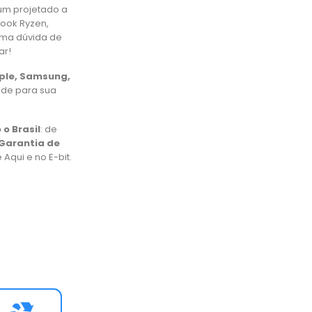
um projetado a
book Ryzen,
uma dúvida de
ar!
pple, Samsung,
ade para sua
 o Brasil
: de
Garantia de
Aqui e no E-bit.