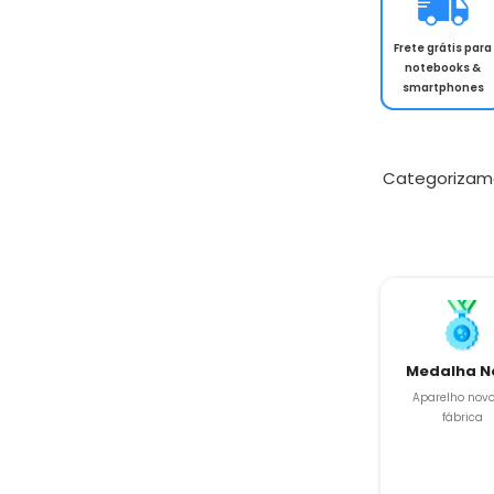
Frete grátis para
notebooks &
smartphones
Categorizam
Medalha N
Aparelho novo
fábrica