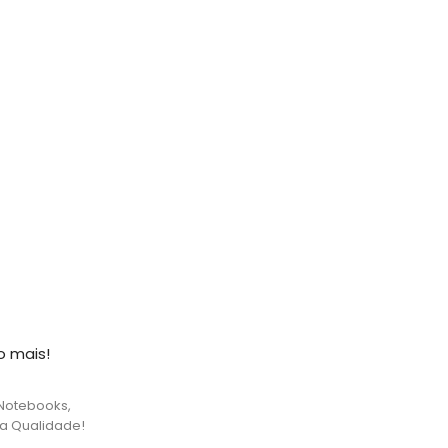
o mais!
Notebooks,
ta Qualidade!