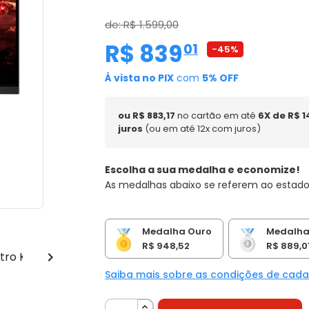
de: R$ 1.599,00
R$ 839
,
01
-45%
À vista no PIX
com
5% OFF
ou R$ 883,17
no cartão em até
6X de R$ 
juros
(ou em até 12x com juros)
Escolha a sua medalha e economize!
As medalhas abaixo se referem ao estado
Medalha Ouro
Medalha
R$ 948,52
R$ 889,0

Saiba mais sobre as condições de cad