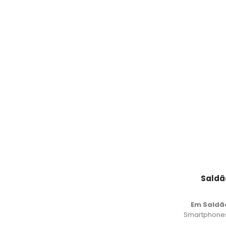
Saldã
Em Saldã
Smartphones,