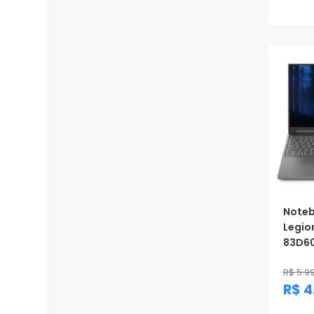
Prom
Noteb
Legion
83D600
R$ 5.9
R$ 4
Prom