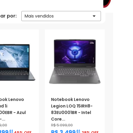
ar por:

Mais vendidos
ook Lenovo
Notebook Lenovo
d 1i
Legion LOQ 15IRH8-
0EBR - Azul
83EU0001BR - Intel
...
Core...
9,00
R$ 5.099,00
,
,
899
R$ 3.499
01
01
45% OFF
28% OFF