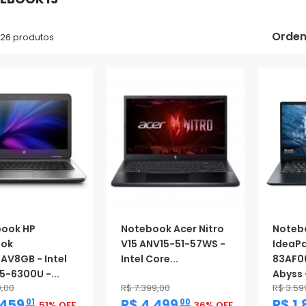
Orden
 26 produtos
ook HP
Notebook Acer Nitro
Noteb
ook
V15 ANV15-51-57WS -
IdeaPa
AV8GB - Intel
Intel Core...
83AF00
5-6300U -...
Abyss -
9,00
R$ 7.399,00
R$ 3.59
,
,
.459
R$ 4.499
R$ 1.
01
00
51% OFF
36% OFF