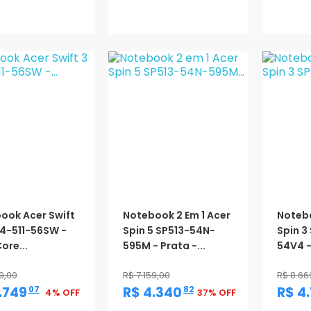
oção
Promoção
Promo
ook Acer Swift
Notebook 2 Em 1 Acer
Notebo
14-511-56SW -
Spin 5 SP513-54N-
Spin 3
Core...
595M - Prata -...
54V4 - 
9,00
R$ 7.159,00
R$ 8.66
,
,
.749
R$ 4.340
R$ 4
07
82
4% OFF
37% OFF