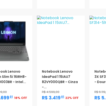
oção
Promoção
Promo
ook Lenovo
Notebook Lenovo
Notebo
 Slim 5i 16IRH8-
IdeaPad 1 15IAU7
3X SF
03BR - Intel...
82VY000QBR - Cinza
- Doura
-...
99,00
R$ 4.599,00
R$ 6.119
,
,
.699
R$ 3.419
R$ 5
01
01
18% OFF
22% OFF
oção
Promoção
Promo