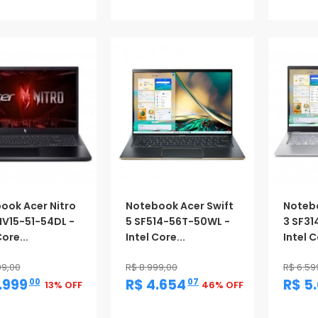
ook Acer Nitro
Notebook Acer Swift
Notebo
NV15-51-54DL -
5 SF514-56T-50WL -
3 SF31
Core...
Intel Core...
Intel C
99,00
R$ 8.999,00
R$ 6.59
,
,
.999
R$ 4.654
R$ 5
00
07
13% OFF
46% OFF
oção
Promoção
Promo