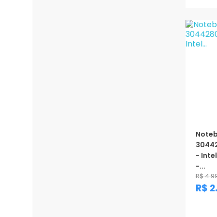
Noteb
3044
- Inte
-...
R$ 4.9
R$ 2
Prom