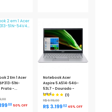
ção
Promoção
ok 2 Em 1 Acer
Notebook Acer
 SP313-51N-
Aspire 5 A514-54G-
Prata -...
53L7 - Dourado -
Intel...
(1)
9,00
R$ 6.119,00
,
.199
00
50% OFF
,
R$ 3.199
02
45% OFF