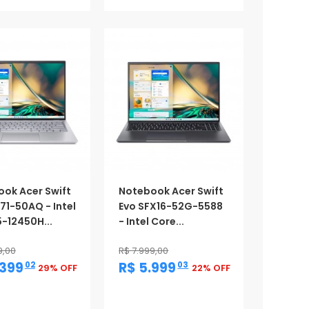
ok Acer Swift
Notebook Acer Swift
71-50AQ - Intel
Evo SFX16-52G-5588
5-12450H...
- Intel Core...
9,00
R$ 7.999,00
,
,
.399
R$ 5.999
02
03
29% OFF
22% OFF
ção
Promoção