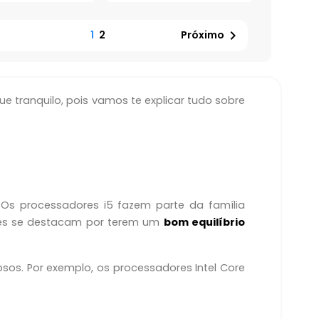

1
2
Próximo
e tranquilo, pois vamos te explicar tudo sobre
 Os processadores i5 fazem parte da família
Eles se destacam por terem um
bom equilíbrio
os. Por exemplo, os processadores Intel Core