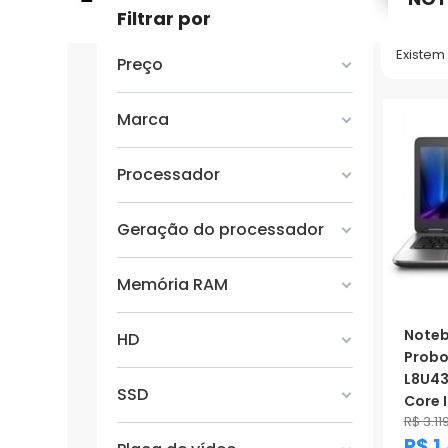
Filtrar por
Existem
Preço
Marca
Processador
Geração do processador
Memória RAM
Noteb
HD
Prob
L8U43
SSD
Core I
R$ 3.11
R$ 1