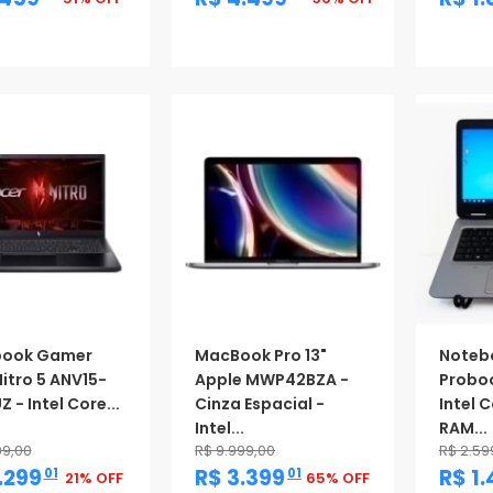
oção
Promoção
Promo
book Gamer
MacBook Pro 13"
Noteb
Nitro 5 ANV15-
Apple MWP42BZA -
Proboo
Z - Intel Core...
Cinza Espacial -
Intel 
Intel...
RAM...
99,00
R$ 9.999,00
R$ 2.59
,
,
.299
R$ 3.399
R$ 1
01
01
21% OFF
65% OFF