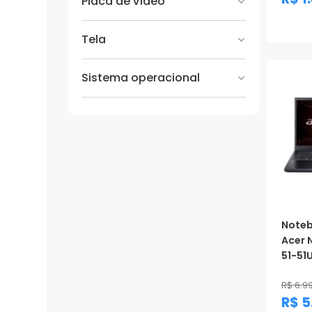
Placa de vídeo
Prom
Tela
Sistema operacional
Note
Acer 
51-51U
R$ 6.9
R$ 5