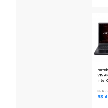
Noteb
V15 A
Intel 
R$ 5.9
R$ 4
Prom