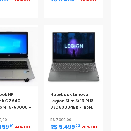
ção
Promoção
ook HP
Notebook Lenovo
k G2 640 -
Legion Slim 5i 16IRH8-
Core I5-6300U -
83D60004BR - Intel...
9,00
R$ 7.999,00
,
,
.459
R$ 5.499
01
03
41% OFF
28% OFF