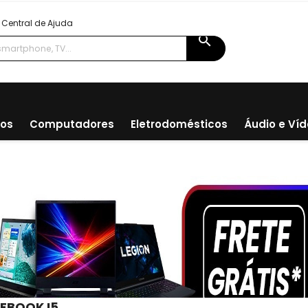
Central de Ajuda
search
ios
Computadores
Eletrodomésticos
Áudio e Ví
EBOOK I5