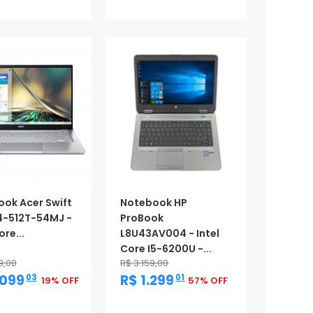
ok Acer Swift
Notebook HP
4-512T-54MJ -
ProBook
ore...
L8U43AV004 - Intel
Core I5-6200U -...
9,00
R$ 3.159,00
,
,
.099
R$ 1.299
03
01
19% OFF
57% OFF
ção
Promoção