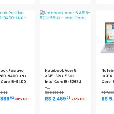
ook Positivo
Notebook Acer 5
Notebo
280-9400-LNX
A515-52G-56UJ -
SF314-
l Core I5-9400
Intel Core I5-8265U
Core I
-...
99,00
R$ 3.399,00
R$ 7.99
,
,
.899
R$ 2.469
R$ 5
02
05
39% OFF
24% OFF
oção
Promoção
Promo