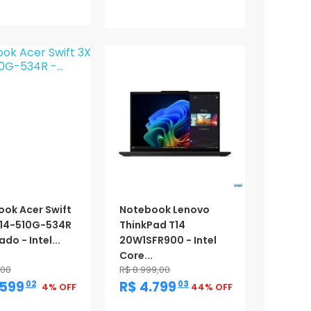
ção
Promoção
ok Acer Swift
Notebook Lenovo
314-510G-534R
ThinkPad T14
do - Intel...
20W1SFR900 - Intel
Core...
,00
R$ 8.999,00
,
,
.599
R$ 4.799
02
03
4% OFF
44% OFF
ção
Promoção