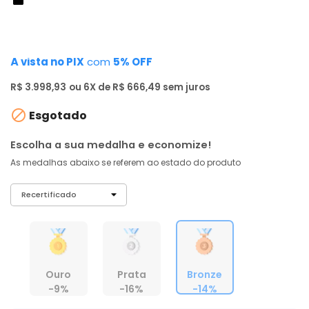
de: R$ 4.599,00
-14%
R$ 3.798
,
98
À vista no PIX
com
5% OFF
R$ 3.998,93
ou 6X de R$ 666,49 sem juros

Esgotado
Escolha a sua medalha e economize!
As medalhas abaixo se referem ao estado do produto
Ouro
Prata
Bronze
-9%
-16%
-14%