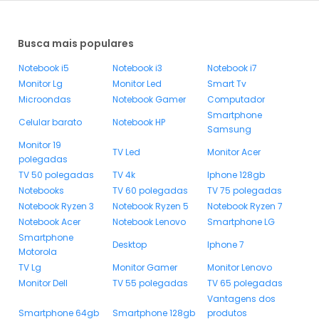
Busca mais populares
Notebook i5
Notebook i3
Notebook i7
Monitor Lg
Monitor Led
Smart Tv
Microondas
Notebook Gamer
Computador
Smartphone
Celular barato
Notebook HP
Samsung
Monitor 19
TV Led
Monitor Acer
polegadas
TV 50 polegadas
TV 4k
Iphone 128gb
Notebooks
TV 60 polegadas
TV 75 polegadas
Notebook Ryzen 3
Notebook Ryzen 5
Notebook Ryzen 7
Notebook Acer
Notebook Lenovo
Smartphone LG
Smartphone
Desktop
Iphone 7
Motorola
TV Lg
Monitor Gamer
Monitor Lenovo
Monitor Dell
TV 55 polegadas
TV 65 polegadas
Vantagens dos
Smartphone 64gb
Smartphone 128gb
produtos