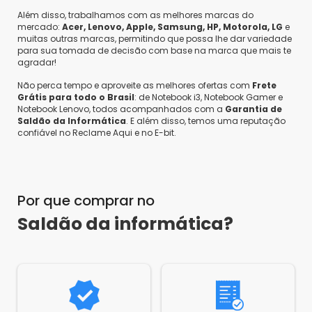
Saldão da Informática
•
10 meses atrás
•
0
Olá Marlon,
Além disso, trabalhamos com as melhores marcas do
mercado:
Acer, Lenovo, Apple, Samsung, HP, Motorola, LG
e
muitas outras marcas, permitindo que possa lhe dar variedade
Peço que mencione o produto desejado para
para sua tomada de decisão com base na marca que mais te
que eu possa esclarecer sua duvida.
agradar!
Não perca tempo e aproveite as melhores ofertas com
Frete
Grátis para todo o Brasil
: de Notebook i3, Notebook Gamer e
Notebook Lenovo, todos acompanhados com a
Garantia de
Anderson G.
•
um ano atrás
•
-1
Saldão da Informática
. E além disso, temos uma reputação
E novo ou usado?
confiável no Reclame Aqui e no E-bit.
Responder
Saldão da Informática
•
um ano atrás
•
0
Olá Anderson,
Por que comprar no
É um produto recertificado em condições de
Saldão da informática?
fábrica, é um produto que volta para o
mercado, disponível para vendas, nas mesmas
condições de um produto novo, com todas as
funcionalidades e características originais,
beneficiando o comprador e possibilitando
economizar dinheiro na compra.