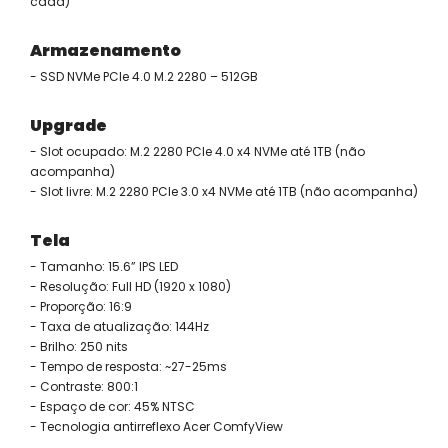
cada)
Armazenamento
- SSD NVMe PCIe 4.0 M.2 2280 – 512GB
Upgrade
- Slot ocupado: M.2 2280 PCIe 4.0 x4 NVMe até 1TB (não
acompanha)
- Slot livre: M.2 2280 PCIe 3.0 x4 NVMe até 1TB (não acompanha)
Tela
- Tamanho: 15.6” IPS LED
- Resolução: Full HD (1920 x 1080)
- Proporção: 16:9
- Taxa de atualização: 144Hz
- Brilho: 250 nits
- Tempo de resposta: ~27-25ms
- Contraste: 800:1
- Espaço de cor: 45% NTSC
- Tecnologia antirreflexo Acer ComfyView