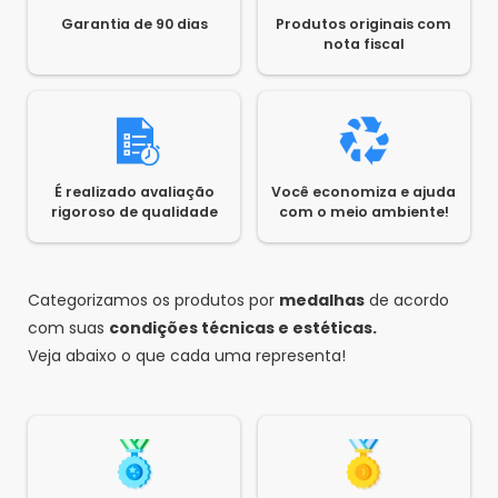
Garantia de 90 dias
Produtos originais com
nota fiscal
Scoth
•
um ano atrás
•
-1
Boa tarde, qual o lançamento deste produto?
Responder
Saldão da Informática
•
um ano atrás
•
0
Olá Scoth,
É realizado avaliação
Você economiza e ajuda
Peço que mencione o produto desejado para
rigoroso de qualidade
com o meio ambiente!
que eu possa esclarecer suas duvidas!
Categorizamos os produtos por
1
2
3
4
medalhas
de acordo
com suas
condições técnicas e estéticas.
Veja abaixo o que cada uma representa!