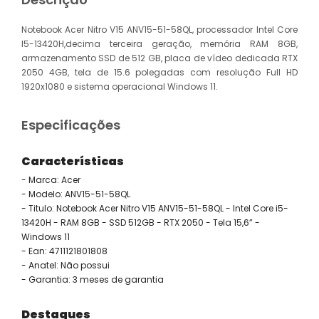
Notebook Acer Nitro V15 ANV15-51-58QL, processador Intel Core
I5-13420H,decima terceira geração, memória RAM 8GB,
armazenamento SSD de 512 GB, placa de vídeo dedicada RTX
2050 4GB, tela de 15.6 polegadas com resolução Full HD
1920x1080 e sistema operacional Windows 11.
Especificações
Características
- Marca: Acer
- Modelo: ANV15-51-58QL
- Titulo: Notebook Acer Nitro V15 ANV15-51-58QL - Intel Core i5-
13420H - RAM 8GB - SSD 512GB - RTX 2050 - Tela 15,6” -
Windows 11
- Ean: 4711121801808
- Anatel: Não possui
- Garantia: 3 meses de garantia
Destaques