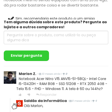
dá pra rodar bastante coisa e se divertir bastante.
Sim, recomendaria este produto a um amigo
Tem alguma dúvida sobre este produto? Pergunte ao
lojista e a outros compradores!
22
5
Compartilhar...
Enviar pergunta
Marlon Z.
•
10 meses atrás
•
0
Notebook Acer Nitro V15 ANV15-51-58QL- Intel Core
Escrever avaliação...
I5-13420H - RAM 8GB - SSD 512GB - RTX 2050 4GB -
Tela 15.6 - FHD - Windows 11. A tela é 60 ou 144hz?
Responder
Saldão da Informática
•
10 meses atrás
•
-1
Olá Marlon,