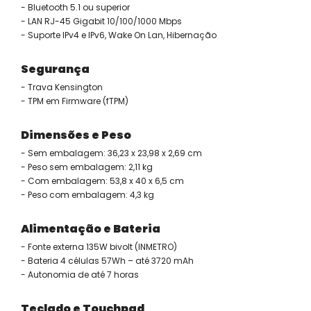
- Bluetooth 5.1 ou superior
- LAN RJ-45 Gigabit 10/100/1000 Mbps
- Suporte IPv4 e IPv6, Wake On Lan, Hibernação
Segurança
- Trava Kensington
- TPM em Firmware (fTPM)
Dimensões e Peso
- Sem embalagem: 36,23 x 23,98 x 2,69 cm
- Peso sem embalagem: 2,11 kg
- Com embalagem: 53,8 x 40 x 6,5 cm
- Peso com embalagem: 4,3 kg
Alimentação e Bateria
- Fonte externa 135W bivolt (INMETRO)
- Bateria 4 células 57Wh – até 3720 mAh
- Autonomia de até 7 horas
Teclado e Touchpad