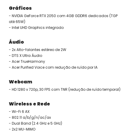
Gráficos
- NVIDIA GeForce RTX 2050 com 4GB GDDR6 dedicados (TGP
até 65W)
- Intel UHD Graphics integrado
Áudio
- 2x Alto-falantes estéreo de 2W
- DTS X Ultra Áudio
- Acer TrueHarmony
- Acer Purified Voice com redução de ruído por IA
Webcam
- HD 1280 x 720p, 30 FPS com TNR (redução de ruído temporal)
Wireless e Rede
- Wi-Fi 6 AX
- 802.11 a/b/g/n/ac/ax
- Dual Band (2.4 GHz e 5 GHz)
- 2x2 MU-MIMO