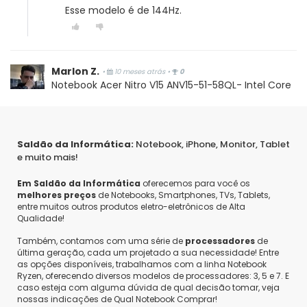
Esse modelo é de 144Hz.
Marlon Z.
•
10 meses atrás
•
0
Notebook Acer Nitro V15 ANV15-51-58QL- Intel Core
I5-13420H - RAM 8GB - SSD 512GB - RTX 2050 4GB -
Tela 15.6 - FHD - Windows 11. Este notebook é 60 ou
144hz?
Responder
Saldão da Informática:
Notebook, iPhone, Monitor, Tablet
e muito mais!
Saldão da Informática
•
10 meses atrás
•
0
Olá Marlon,
Em Saldão da Informática
oferecemos para você os
melhores preços
de Notebooks, Smartphones, TVs, Tablets,
Esse modelo é de 144Hz.
entre muitos outros produtos eletro-eletrônicos de Alta
Qualidade!
Também, contamos com uma série de
processadores
de
última geração, cada um projetado a sua necessidade! Entre
Marlon Z.
•
10 meses atrás
•
0
as opções disponíveis, trabalhamos com a linha Notebook
A tela é 60 ou 144hz?
Ryzen, oferecendo diversos modelos de processadores: 3, 5 e 7. E
caso esteja com alguma dúvida de qual decisão tomar, veja
Responder
nossas indicações de Qual Notebook Comprar!