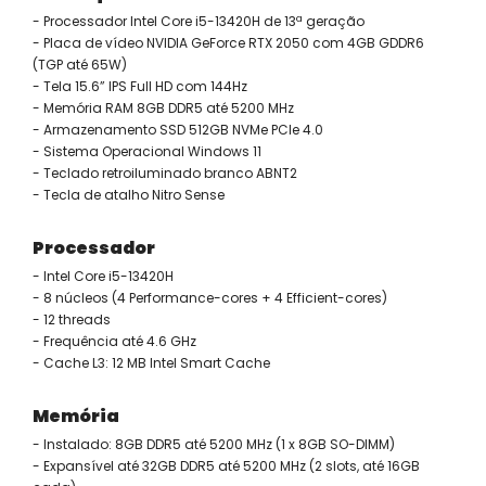
- Processador Intel Core i5-13420H de 13ª geração
- Placa de vídeo NVIDIA GeForce RTX 2050 com 4GB GDDR6
(TGP até 65W)
- Tela 15.6” IPS Full HD com 144Hz
- Memória RAM 8GB DDR5 até 5200 MHz
- Armazenamento SSD 512GB NVMe PCIe 4.0
- Sistema Operacional Windows 11
- Teclado retroiluminado branco ABNT2
- Tecla de atalho Nitro Sense
Processador
- Intel Core i5-13420H
- 8 núcleos (4 Performance-cores + 4 Efficient-cores)
- 12 threads
- Frequência até 4.6 GHz
- Cache L3: 12 MB Intel Smart Cache
Memória
- Instalado: 8GB DDR5 até 5200 MHz (1 x 8GB SO-DIMM)
- Expansível até 32GB DDR5 até 5200 MHz (2 slots, até 16GB