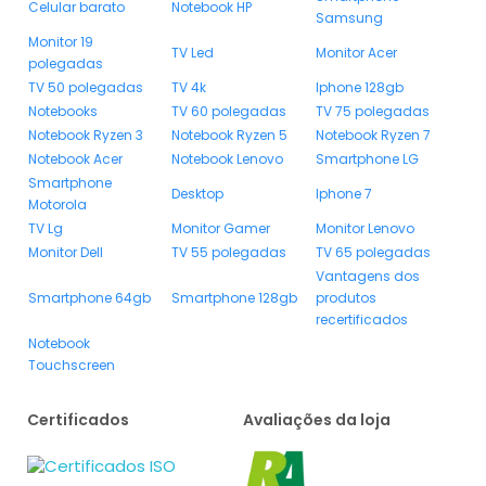
Celular barato
Notebook HP
Samsung
Monitor 19
TV Led
Monitor Acer
polegadas
TV 50 polegadas
TV 4k
Iphone 128gb
Notebooks
TV 60 polegadas
TV 75 polegadas
Notebook Ryzen 3
Notebook Ryzen 5
Notebook Ryzen 7
Notebook Acer
Notebook Lenovo
Smartphone LG
Smartphone
Desktop
Iphone 7
Motorola
TV Lg
Monitor Gamer
Monitor Lenovo
Monitor Dell
TV 55 polegadas
TV 65 polegadas
Vantagens dos
Smartphone 64gb
Smartphone 128gb
produtos
recertificados
Notebook
Touchscreen
Certificados
Avaliações da loja