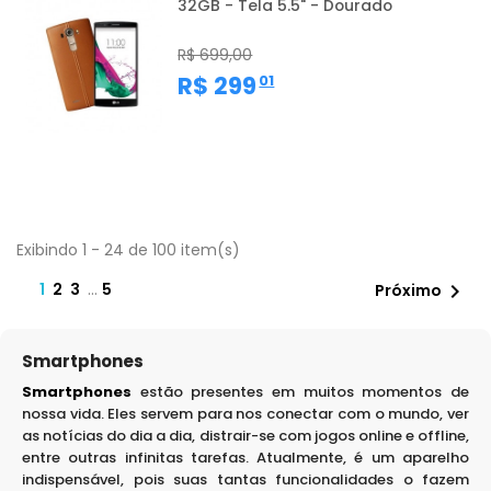
32GB - Tela 5.5" - Dourado
R$ 699,00
,
R$ 299
01
Exibindo 1 - 24 de 100 item(s)
1
2
3
…
5

Próximo
Smartphones
Smartphones
estão presentes em muitos momentos de
nossa vida. Eles servem para nos conectar com o mundo, ver
as notícias do dia a dia, distrair-se com jogos online e offline,
entre outras infinitas tarefas. Atualmente, é um aparelho
indispensável, pois suas tantas funcionalidades o fazem