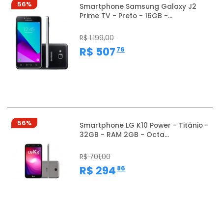
56%
Smartphone Samsung Galaxy J2
Prime TV - Preto - 16GB -...
R$ 1.199,00
,
R$ 507
76
56%
Smartphone LG K10 Power - Titânio -
32GB - RAM 2GB - Octa...
R$ 701,00
,
R$ 294
86