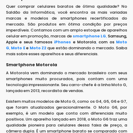
Quer comprar celulares baratos de ótima qualidade? No
Saldão da Informática, você encontra as mais variadas
marcas e modelos de smartphones recertificados do
mercado. São produtos em ótima condição por preços
imperdíveis. Contamos com um amplo estoque de aparelhos
celular em promoção, marcas de
smartphone LG
,
Samsung,
Apple
e seus famosos
iPhones
e
Motorola
,
com os
Moto
G
,
Moto E
e
Moto Z2
que estão dominando o mercado. Saiba
mais sobre esses aparelhos e seus diferenciais.
Smartphone Motorola
A Motorola vem dominando o mercado brasileiro com seus
smartphones muito procurados, pois contam com uma
tecnologia impressionante. Seu carro-chefe é a linha Moto G,
lançada em 2013, recordista de vendas.
Existem muitos modelos de Moto G, como os G4, G5, G6 e G7,
que foram atualizados geracionalmente. O Moto G6, por
exemplo, é um modelo que conta com diferenciais muito
positivos. Um aparelho lançado em 2018, o Moto G6 traz uma
qualidade pioneira para celulares dessa faixa de preço, a
câmera dupla. É um smartphone barato se comparado com