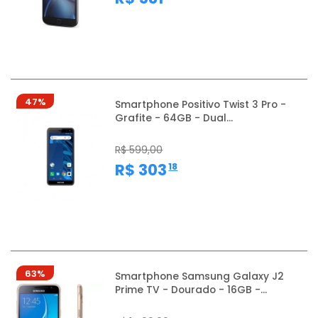
47%
Smartphone Positivo Twist 3 Pro -
Grafite - 64GB - Dual...
R$ 599,00
,
R$ 303
18
63%
Smartphone Samsung Galaxy J2
Prime TV - Dourado - 16GB -...