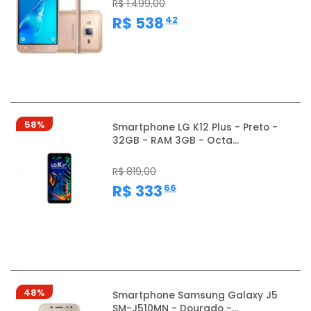
R$ 1.499,00
,
R$ 538
42
58%
Smartphone LG K12 Plus - Preto -
32GB - RAM 3GB - Octa...
R$ 819,00
,
R$ 333
66
48%
Smartphone Samsung Galaxy J5
SM-J510MN - Dourado -...