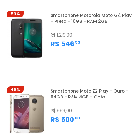
53%
Smartphone Motorola Moto G4 Play
- Preto - 16GB - RAM 2GB...
R$ 1.219,00
,
R$ 546
53
48%
Smartphone Moto Z2 Play - Ouro -
64GB - RAM 4GB - Octa...
R$ 999,00
,
R$ 500
03