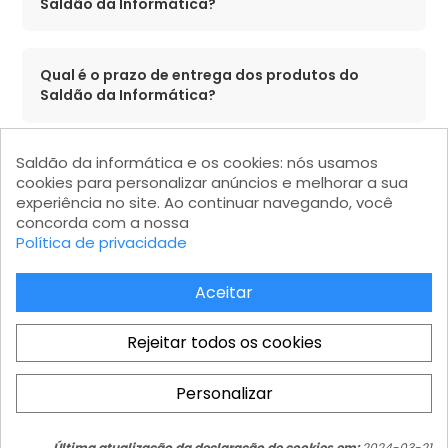
Saldão da Informática?
Qual é o prazo de entrega dos produtos do
Saldão da Informática?
Saldão da informática e os cookies: nós usamos
O Saldão da Informática possui lojas físicas em
cookies para personalizar anúncios e melhorar a sua
quais cidades?
experiência no site. Ao continuar navegando, você
concorda com a nossa
Política de privacidade
O site Saldão da Informática é confiável?
Aceitar
Rejeitar todos os cookies
Saldão da Informática LTDA - CNPJ: 15.383.046/0001-04 - IE:
206.162.139.111 Av. Marginal Projetada, 1810 - Jardim Mutinga - Barueri
Personalizar
- SP - Modular 2 - Castelo Branco - Galpão 08 - CEP 06460-200
Atendimento ao cliente: atendimento@saldaodainformatica.com.br
Última atualização da declaração de cookies em:
2024-03-21