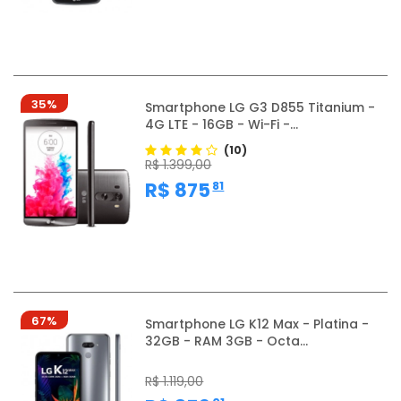
35%
Smartphone LG G3 D855 Titanium -
4G LTE - 16GB - Wi-Fi -...
(10)
R$ 1.399,00
,
R$ 875
81
67%
Smartphone LG K12 Max - Platina -
32GB - RAM 3GB - Octa...
R$ 1.119,00