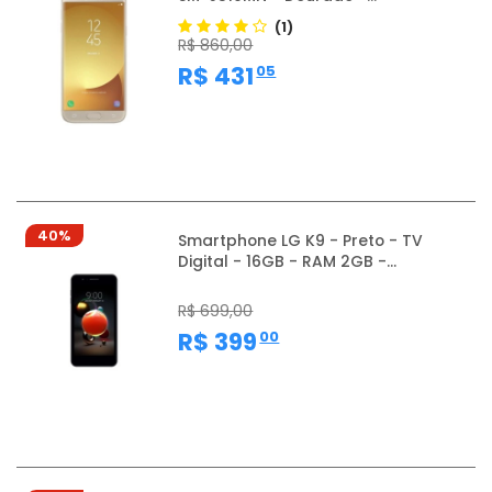
(1)
R$ 860,00
,
R$ 431
05
40%
Smartphone LG K9 - Preto - TV
Digital - 16GB - RAM 2GB -...
R$ 699,00
,
R$ 399
00