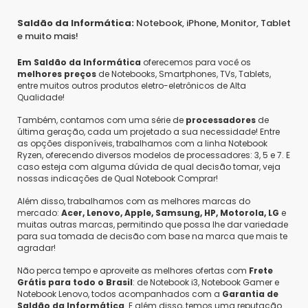
Saldão da Informática:
Notebook, iPhone, Monitor, Tablet
e muito mais!
Em Saldão da Informática
oferecemos para você os
melhores preços
de Notebooks, Smartphones, TVs, Tablets,
entre muitos outros produtos eletro-eletrônicos de Alta
Qualidade!
Também, contamos com uma série de
processadores
de
última geração, cada um projetado a sua necessidade! Entre
as opções disponíveis, trabalhamos com a linha Notebook
Ryzen, oferecendo diversos modelos de processadores: 3, 5 e 7. E
caso esteja com alguma dúvida de qual decisão tomar, veja
nossas indicações de Qual Notebook Comprar!
Além disso, trabalhamos com as melhores marcas do
mercado:
Acer, Lenovo, Apple, Samsung, HP, Motorola, LG
e
muitas outras marcas, permitindo que possa lhe dar variedade
para sua tomada de decisão com base na marca que mais te
agradar!
Não perca tempo e aproveite as melhores ofertas com
Frete
Grátis para todo o Brasil
: de Notebook i3, Notebook Gamer e
Notebook Lenovo, todos acompanhados com a
Garantia de
Saldão da Informática
. E além disso, temos uma reputação