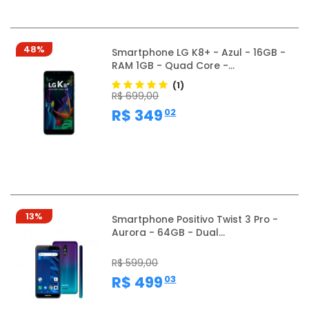
48%
Smartphone LG K8+ - Azul - 16GB -
RAM 1GB - Quad Core -...
(1)
R$ 699,00
,
R$ 349
02
13%
Smartphone Positivo Twist 3 Pro -
Aurora - 64GB - Dual...
R$ 599,00
,
R$ 499
03