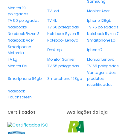
Samsung
Monitor 19
TV Led
Monitor Acer
polegadas
TV 50 polegadas
TV 4k
Iphone 128gb
Notebooks
TV 60 polegadas
TV 75 polegadas
Notebook Ryzen 3
Notebook Ryzen 5
Notebook Ryzen 7
Notebook Acer
Notebook Lenovo
Smartphone LG
Smartphone
Desktop
Iphone 7
Motorola
TV Lg
Monitor Gamer
Monitor Lenovo
Monitor Dell
TV 55 polegadas
TV 65 polegadas
Vantagens dos
Smartphone 64gb
Smartphone 128gb
produtos
recertificados
Notebook
Touchscreen
Certificados
Avaliações da loja