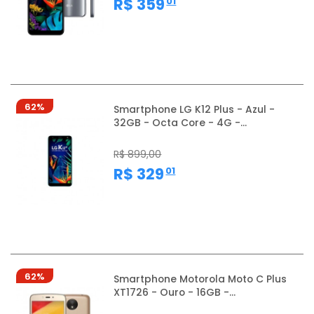
,
R$ 359
01
62%
Smartphone LG K12 Plus - Azul -
32GB - Octa Core - 4G -...
R$ 899,00
,
R$ 329
01
62%
Smartphone Motorola Moto C Plus
XT1726 - Ouro - 16GB -...