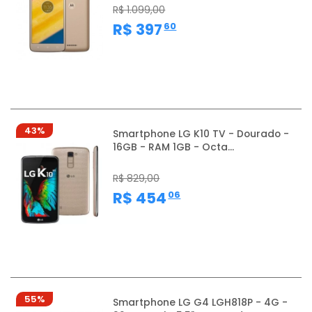
R$ 1.099,00
,
R$ 397
60
43%
Smartphone LG K10 TV - Dourado -
16GB - RAM 1GB - Octa...
R$ 829,00
,
R$ 454
06
55%
Smartphone LG G4 LGH818P - 4G -