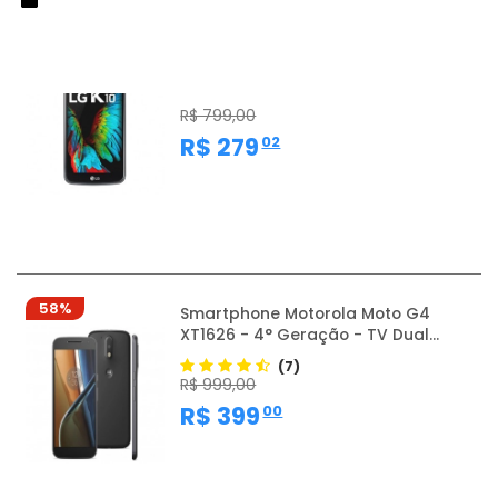
64%
Smartphone LG K10 TV - Dourado -
16GB - RAM 1GB - Octa...
R$ 799,00
,
R$ 279
02
58%
Smartphone Motorola Moto G4
XT1626 - 4° Geração - TV Dual...
(7)
R$ 999,00
,
R$ 399
00