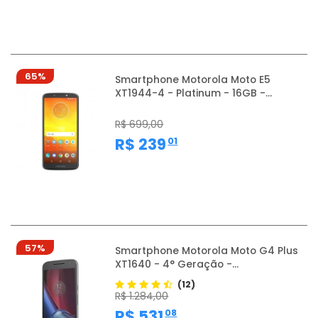
65%
Smartphone Motorola Moto E5
XT1944-4 - Platinum - 16GB -...
R$ 699,00
,
R$ 239
01
57%
Smartphone Motorola Moto G4 Plus
XT1640 - 4° Geração -...
(12)
R$ 1.284,00
,
R$ 531
08