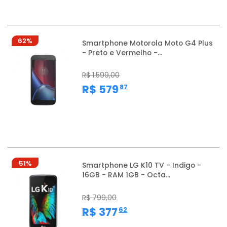
62%
Smartphone Motorola Moto G4 Plus
- Preto e Vermelho -...
R$ 1.599,00
,
R$ 579
87
51%
Smartphone LG K10 TV - Indigo -
16GB - RAM 1GB - Octa...
R$ 799,00
,
R$ 377
62