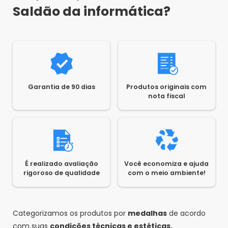
Saldão da Informática
•
4 anos atrás
•
0
Saldão da informática?
Olá Luciana! O produto acompanha carregador
compatível e possui garantia de 90 dias.
Jorge
•
4 anos atrás
•
-1
A tv pega todos canais
Garantia de 90 dias
Produtos originais com
Responder
nota fiscal
É realizado avaliação
Você economiza e ajuda
rigoroso de qualidade
com o meio ambiente!
Categorizamos os produtos por
medalhas
de acordo
com suas
condições técnicas e estéticas.