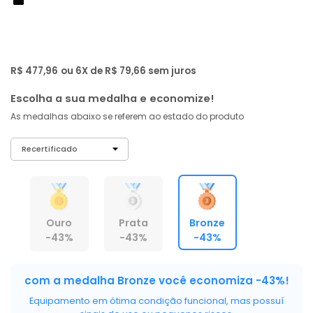
de: R$ 829,00
-43%
R$ 454
,
06
À vista no PIX
com
5% OFF
R$ 477,96
ou 6X de R$ 79,66 sem juros
Escolha a sua medalha e economize!
As medalhas abaixo se referem ao estado do produto
Ouro
Prata
Bronze
-43%
-43%
-43%
com a medalha Bronze você economiza -43%!
Equipamento em ótima condição funcional, mas possuí