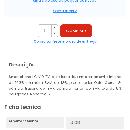
sinais de uso ou pequenos riscos.
Saiba mais >
COMPRAR
Consultar frete e prazo de entrega
Descrição
Smartphone LG K10 TV, cor dourado, armazenamento interno
de 16GB, memória RAM de 1GB, processador Octa Core, 4G,
câmera traseira de 13MP, câmera frontal de 8MP, tela de 5.3
polegadas e Android 6
Ficha técnica
Armazenamento
16 GB