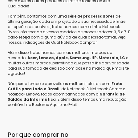
entre muitos outros produtos eletro-eletrônicos de Alta
Qualidade!
Guilherme P.
•
3 anos atrás
•
0
Também, contamos com uma série de
processadores
de
O Produto É Novo?
última geração, cada um projetado a sua necessidade! Entre
as opções disponíveis, trabalhamos com a linha Notebook
Responder
Ryzen, oferecendo diversos modelos de processadores: 3, 5 e 7. E
Saldão da Informática
•
3 anos atrás
•
0
caso esteja com alguma dúvida de qual decisão tomar, veja
Olá @Guilherme Patrick, Este produto é
nossas indicações de Qual Notebook Comprar!
recertificado. O produto recertificado em
Além disso, trabalhamos com as melhores marcas do
condições de fábrica é um produto que volta
mercado:
Acer, Lenovo, Apple, Samsung, HP, Motorola, LG
e
para o mercado, disponível para vendas, nas
muitas outras marcas, permitindo que possa lhe dar variedade
mesmas condições de um produto novo, com
para sua tomada de decisão com base na marca que mais te
todas as funcionalidades e características
agradar!
originais, beneficiando o comprador e
Não perca tempo e aproveite as melhores ofertas com
Frete
possibilitando economizar dinheiro na compra.
Grátis para todo o Brasil
: de Notebook i3, Notebook Gamer e
Att. Saldão da informática
Notebook Lenovo, todos acompanhados com a
Garantia de
Saldão da Informática
. E além disso, temos uma reputação
confiável no Reclame Aqui e no E-bit.
Luciana
•
4 anos atrás
•
0
Ola, ele vem completo qual a garantia.
Responder
Por que comprar no