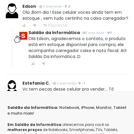
Edson
•
3 anos atrás
•
0
Ola ,Bom dia ! Esse celular voces ainda tem em
estoque , vem tudo certinho na caixa carregador?
Responder
Saldão da Informática
•
3 anos atrás
•
0
Olá Edson, agradecemos o contato, o produto
está em estoque disponível para compra, ele
acompanha carregador caixa e nota fiscal. Att
Saldão Da Informática :D
Estefania C.
•
3 anos atrás
•
-1
Vc tem peças desse celular pra vender... Tô
precisando da bateria
Responder
Saldão da Informática:
Notebook, iPhone, Monitor, Tablet
Saldão da Informática
•
3 anos atrás
•
0
e muito mais!
Olá, bom dia! Não realizamos vendas de peças,
apenas da marca Acer.
Em Saldão da Informática
oferecemos para você os
melhores preços
de Notebooks, Smartphones, TVs, Tablets,