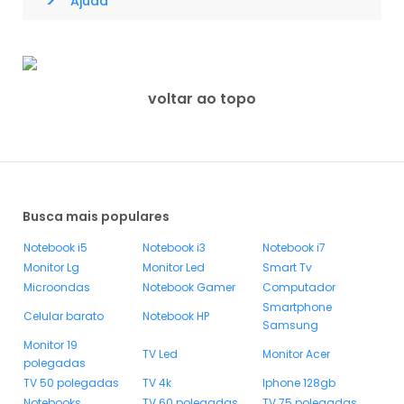
>
Ajuda
voltar ao topo
Busca mais populares
Notebook i5
Notebook i3
Notebook i7
Monitor Lg
Monitor Led
Smart Tv
Microondas
Notebook Gamer
Computador
Smartphone
Celular barato
Notebook HP
Samsung
Monitor 19
TV Led
Monitor Acer
polegadas
TV 50 polegadas
TV 4k
Iphone 128gb
Notebooks
TV 60 polegadas
TV 75 polegadas