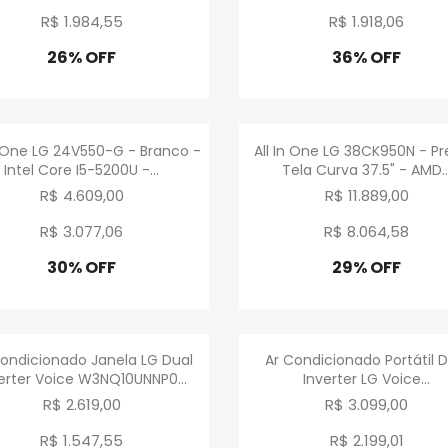
R$ 1.984
,
55
R$ 1.918
,
06
26% OFF
36% OFF
Promoção
Promoção
Visualização rápida
Visualização rápid


n One LG 24V550-G - Branco -
All In One LG 38CK950N - Pr
Intel Core I5-5200U -...
Tela Curva 37.5" - AMD..
R$ 4.609,00
R$ 11.889,00
R$ 3.077
,
06
R$ 8.064
,
58
30% OFF
29% OFF
Promoção
Promoção
Visualização rápida
Visualização rápid


Condicionado Janela LG Dual
Ar Condicionado Portátil D
erter Voice W3NQ10UNNP0...
Inverter LG Voice...
R$ 2.619,00
R$ 3.099,00
R$ 1.547
,
55
R$ 2.199
,
01