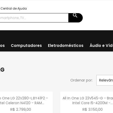
Central de Ajuda
search
ios
Computadores
Eletrodomésticos
Áudio e Ví
LG
Ordenar por:
Relevân
Visualização rápida
Visualização rápid


 In One LG 22V280-L.BY41P2 -
All In One LG 23V545-G - Br
ntel Celeron N4120 - RAM...
Intel Core I5-4200M -...
R$ 2.799,00
R$ 3.150,00