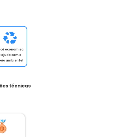
ocê economiza
e ajuda com o
eio ambiente!
ões técnicas