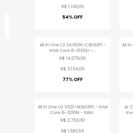
R$ 1.139
,
05
54% OFF
Promoção
Visualização rápida

All In One LG 24V50N-C.BH32P1 -
All I
Intel Core I5-10210U -...
R$ 14.079,00
R$ 3.134
,
05
77% OFF
Promoção
Visualização rápida

All In One LG V320-M.BG31P1 - Intel
Ar 
Core I5-3210M - RAM...
Inv
R$ 2.763,00
R$ 1.661
,
55