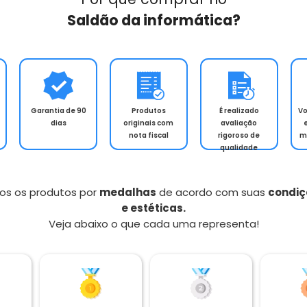
Saldão da informática?
Garantia de 90
Produtos
É realizado
V
dias
originais com
avaliação
nota fiscal
rigoroso de
m
qualidade
os os produtos por
medalhas
de acordo com suas
condiç
e estéticas.
Veja abaixo o que cada uma representa!