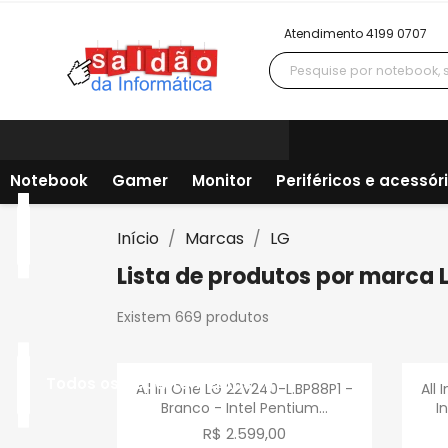
Atendimento 4199 0707
Notebook
Gamer
Monitor
Periféricos e acessór
Início
Marcas
LG
Lista de produtos por marca 
Existem 669 produtos
Visualização rápida

Todos os departamentos
All In One LG 22V240-L.BP88P1 -
All
Branco - Intel Pentium...
I
R$ 2.599,00