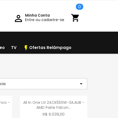
0
Minha Conta

shopping_cart
Entre ou cadastre-se
flash_on
deo
TV
Ofertas Relâmpago

cia
a
Visualização rápida

anco -
All In One LG 24CK550W-3A.AUB -
AMD Pairie Falcon...
R$ 6.039,00