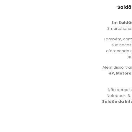
Saldã
Em Saldã
Smartphones,
Também, cont
sua necess
oferecendo d
qu
Além disso, t
HP, Motorol
Não perca t
Notebook i3
Saldão da In