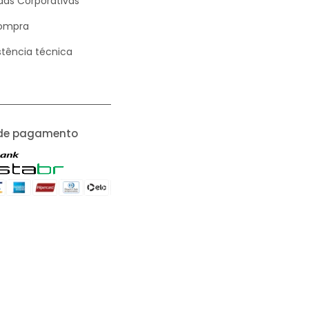
as Corporativas
ompra
stência técnica
de pagamento