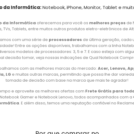
o da Informática:
Notebook, iPhone, Monitor, Tablet e muit
o da Informática
oferecemos para você os
melhores preços
de 
 TVs, Tablets, entre muitos outros produtos eletro-eletrônicos de Al
amos com uma série de
processadores
de última geração, cada 
idade! Entre as opções disponíveis, trabalhamos com a linha Note
iversos modelos de processadores: 3, 5 e 7. E caso esteja com alg
al decisão tomar, veja nossas indicações de Qual Notebook Compr
rabalhamos com as melhores marcas do mercado:
Acer, Lenovo, A
a, LG
e muitas outras marcas, permitindo que possa lhe dar varied
tomada de decisão com base na marca que mais te agradar!
empo e aproveite as melhores ofertas com
Frete Grátis para todo
, Notebook Gamer e Notebook Lenovo, todos acompanhados com a
formática
. E além disso, temos uma reputação confiável no Reclame 
Por que comprar no