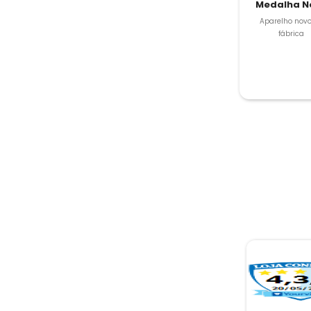
Medalha N
Aparelho novo
fábrica