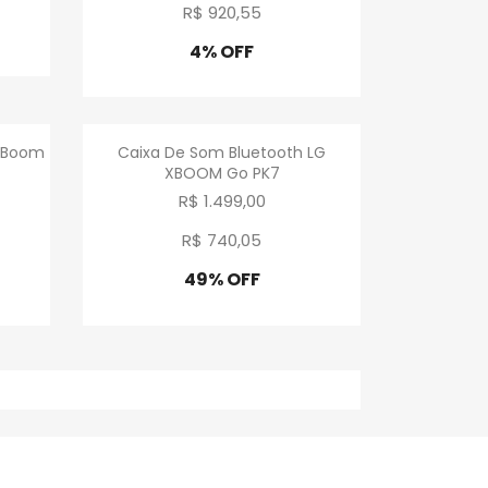
R$ 920
,
55
4% OFF
Promoção
a
Visualização rápida

 XBoom
Caixa De Som Bluetooth LG
XBOOM Go PK7
R$ 1.499,00
R$ 740
,
05
49% OFF
Promoção