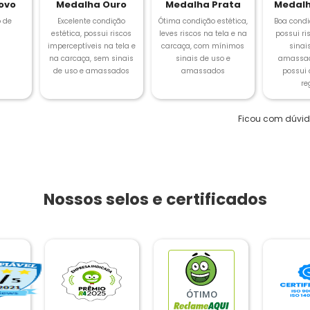
ovo
Medalha Ouro
Medalha Prata
Medalh
 de
Excelente condição
Ótima condição estética,
Boa condi
estética, possui riscos
leves riscos na tela e na
possui ris
imperceptíveis na tela e
carcaça, com mínimos
sinai
na carcaça, sem sinais
sinais de uso e
amassad
de uso e amassados
amassados
possui
re
Ficou com dúvi
Nossos selos e certificados
ÓTIMO