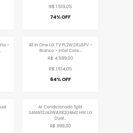
R$ 1.519
,
05
74% OFF
Promoção
a
Visualização rápida

eto -
All In One LG TV PL2W.DEUSPV -
.
Branco - Intel Core...
R$ 4.599,00
R$ 1.614
,
05
64% OFF
Promoção
a
Visualização rápida

ual
Ar Condicionado Split
S4NW12JA3WA.EB2GAMZ HW LG
Dual...
R$ 999,00