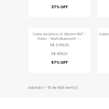
37% OFF
Promoção
Visualização rápida

Caixa Acústica LG XBoom RN7 -
Caixa
Preto - Multi Bluetooth -...
R$ 2.199,00
R$ 899
,
01
57% OFF
Promoção
Exibindo 1 - 16 de 669 item(s)