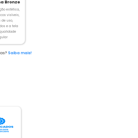
a Bronze
ção estética,
cos visíveis,
s de uso,
os e a tela
 qualidade
gular
das?
Saiba mais!