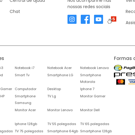
30
Central de ajuda
Nos acompanhe nas
Vend
nossas redes sociais
Chat
Rec
Assi
es
Formas 
i3
Notebook i7
Notebook Acer
Notebook Lenovo
ed
Smart Tv
Smartphone LG
Smartphone
Motorola
 Gamer
Computador
Desktop
Iphone 7
 HP
Smartphone
TV Lg
Monitor Gamer
Samsung
Monitor Acer
Monitor Lenovo
Monitor Dell
Iphone 128gb
TV 55 polegadas
TV 65 polegadas
legadas
TV 75 polegadas
Smartphone 64gb
Smartphone 128gb