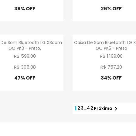
38% OFF
26% OFF
Promoção
Promoção
Visualização rápida
Visualização rápid


 De Som Bluetooth LG XBoom
Caixa De Som Bluetooth LG
GO PK3 - Preto.
GO PK5 - Preto
R$ 599,00
R$ 1.199,00
R$ 305
,
08
R$ 757
,
20
47% OFF
34% OFF
Promoção
Promoção
1
2
3
…
42

Próximo