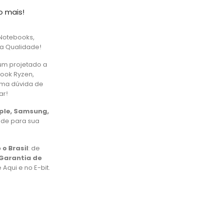
o mais!
Notebooks,
ta Qualidade!
um projetado a
book Ryzen,
uma dúvida de
ar!
pple, Samsung,
ade para sua
 o Brasil
: de
Garantia de
Aqui e no E-bit.