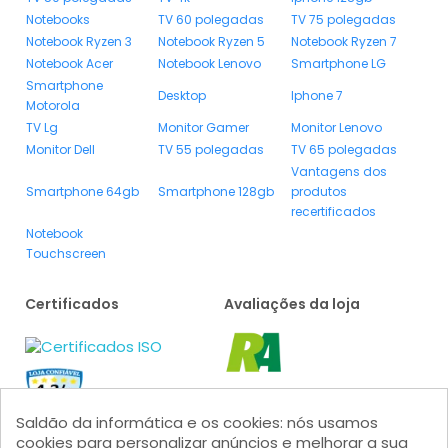
Notebooks
TV 60 polegadas
TV 75 polegadas
Notebook Ryzen 3
Notebook Ryzen 5
Notebook Ryzen 7
Notebook Acer
Notebook Lenovo
Smartphone LG
Smartphone
Desktop
Iphone 7
Motorola
TV Lg
Monitor Gamer
Monitor Lenovo
Monitor Dell
TV 55 polegadas
TV 65 polegadas
Vantagens dos
Smartphone 64gb
Smartphone 128gb
produtos
recertificados
Notebook
Touchscreen
Certificados
Avaliações da loja
Saldão da informática e os cookies: nós usamos
cookies para personalizar anúncios e melhorar a sua