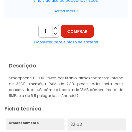
sinais de uso ou pequenos riscos.
Saiba mais >
COMPRAR
Consultar frete e prazo de entrega
Descrição
Smartphone LG K10 Power, cor titânio, armazenamento interno
de 32GB, memória RAM de 2GB, processador octa core,
conectividade 4G, câmera traseira de 13MP, câmera frontal de
5MP, tela de 5.5 polegadas e Android 7
Ficha técnica
Armazenamento
32 GB