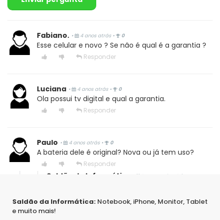
Fabiano.
•
4 anos atrás
•
0
Esse celular e novo ? Se não é qual é a garantia ?
Responder
Luciana
•
4 anos atrás
•
0
Ola possui tv digital e qual a garantia.
Responder
Paulo
•
4 anos atrás
•
0
A bateria dele é original? Nova ou já tem uso?
Responder
Saldão da Informática
•
4 anos atrás
•
0
Todos os produtos são originais e
acompanham Nota Fiscal Eletrônica. A caixa
Saldão da Informática:
Notebook, iPhone, Monitor, Tablet
pode ser original ou genérica. Você já deve ter
e muito mais!
percebido que chamamos nossos produtos de