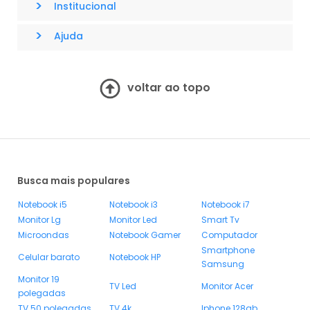
>
Institucional
>
Ajuda
voltar ao topo
Busca mais populares
Notebook i5
Notebook i3
Notebook i7
Monitor Lg
Monitor Led
Smart Tv
Microondas
Notebook Gamer
Computador
Smartphone
Celular barato
Notebook HP
Samsung
Monitor 19
TV Led
Monitor Acer
polegadas
TV 50 polegadas
TV 4k
Iphone 128gb