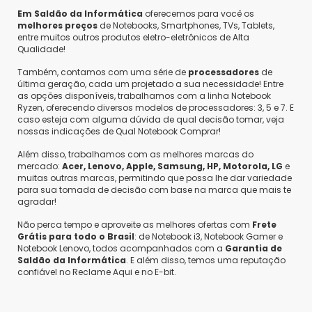
Recertificado ou Revisados. O que significa
Em Saldão da Informática
oferecemos para você os
isso? Recertificados, são produtos que saíram
melhores preços
de Notebooks, Smartphones, TVs, Tablets,
da fábrica para o varejo, porém retornaram
entre muitos outros produtos eletro-eletrônicos de Alta
para o fabricante por diversos motivos: podem
Qualidade!
ter ficado de mostruário em algumas lojas,
Também, contamos com uma série de
processadores
de
pode ter sido um lote que saiu de linha ou
última geração, cada um projetado a sua necessidade! Entre
quaisquer outras negociações que os varejistas
as opções disponíveis, trabalhamos com a linha Notebook
fazem com os fabricantes. Revisados, são
Ryzen, oferecendo diversos modelos de processadores: 3, 5 e 7. E
produtos que compramos de nossos clientes.
caso esteja com alguma dúvida de qual decisão tomar, veja
nossas indicações de Qual Notebook Comprar!
No Saldão da Informática fazemos uma análise
técnica e testamos o 100% dos produtos para
Além disso, trabalhamos com as melhores marcas do
garantir que se encontram em condições de
mercado:
Acer, Lenovo, Apple, Samsung, HP, Motorola, LG
e
uso. Classificamos esteticamente os produtos
muitas outras marcas, permitindo que possa lhe dar variedade
em Ouro, Prata e Bronze. - Ouro: O produto
para sua tomada de decisão com base na marca que mais te
ouro é aquele que o setor de Qualidade
agradar!
percebeu que está intacto, com aspecto de
Não perca tempo e aproveite as melhores ofertas com
Frete
um produto novo. - Prata: O produto prata é
Grátis para todo o Brasil
: de Notebook i3, Notebook Gamer e
similar ao Ouro, porém pode conter mínimos
Notebook Lenovo, todos acompanhados com a
Garantia de
riscos em sua carcaça. Normalmente, mas não
Saldão da Informática
. E além disso, temos uma reputação
em todos os casos. - Bronze: O produto bronze
confiável no Reclame Aqui e no E-bit.
é indicado para clientes que queiram
economizar ainda mais ou empresas que