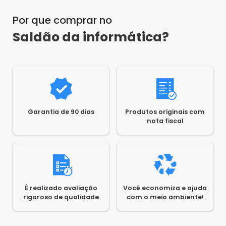
precisam para seus colaboradores.
IMPORTANTE: Caso você compre um produto e
Por que comprar no
quando receber não estiver satisfeito, saiba
que é possível devolver em até 7 dias corridos
Saldão da informática?
após o recebimento do produto.
Garantia de 90 dias
Produtos originais com
nota fiscal
É realizado avaliação
Você economiza e ajuda
rigoroso de qualidade
com o meio ambiente!