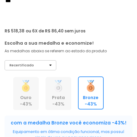
de: R$ 909,00
-43%
R$ 492
,
46
À vista no PIX
com
5% OFF
R$ 518,38
ou 6X de R$ 86,40 sem juros
Escolha a sua medalha e economize!
As medalhas abaixo se referem ao estado do produto
Ouro
Prata
Bronze
-43%
-43%
-43%
com a medalha Bronze você economiza -43%!
Equipamento em ótima condição funcional, mas possuí