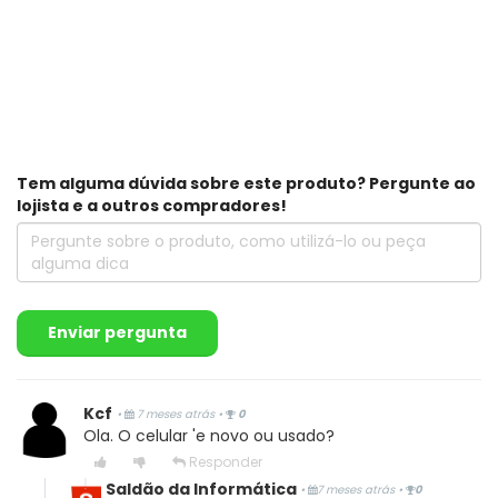
Tem alguma dúvida sobre este produto? Pergunte ao
lojista e a outros compradores!
Enviar pergunta
Kcf
•
7 meses atrás
•
0
Ola. O celular 'e novo ou usado?
Responder
Saldão da Informática
•
7 meses atrás
•
0