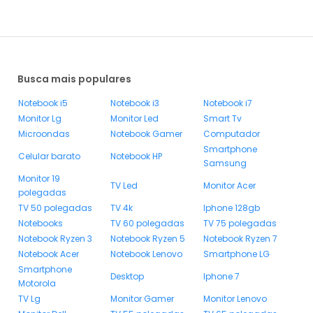
Busca mais populares
Notebook i5
Notebook i3
Notebook i7
Monitor Lg
Monitor Led
Smart Tv
Microondas
Notebook Gamer
Computador
Smartphone
Celular barato
Notebook HP
Samsung
Monitor 19
TV Led
Monitor Acer
polegadas
TV 50 polegadas
TV 4k
Iphone 128gb
Notebooks
TV 60 polegadas
TV 75 polegadas
Notebook Ryzen 3
Notebook Ryzen 5
Notebook Ryzen 7
Notebook Acer
Notebook Lenovo
Smartphone LG
Smartphone
Desktop
Iphone 7
Motorola
TV Lg
Monitor Gamer
Monitor Lenovo