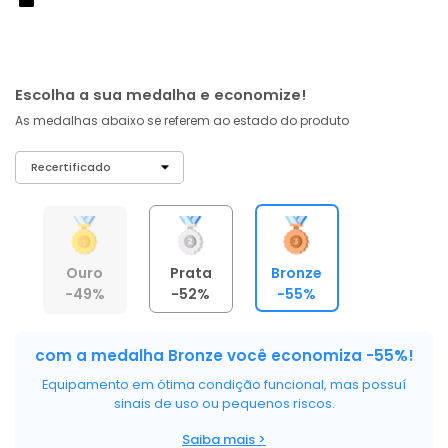
À vista no PIX
com
5% OFF
R$ 314,75
ou 6X de R$ 52,46 sem juros
Escolha a sua medalha e economize!
As medalhas abaixo se referem ao estado do produto
Ouro
Prata
Bronze
-49%
-52%
-55%
com a medalha Bronze você economiza -55%!
Equipamento em ótima condição funcional, mas possuí
sinais de uso ou pequenos riscos.
Saiba mais >