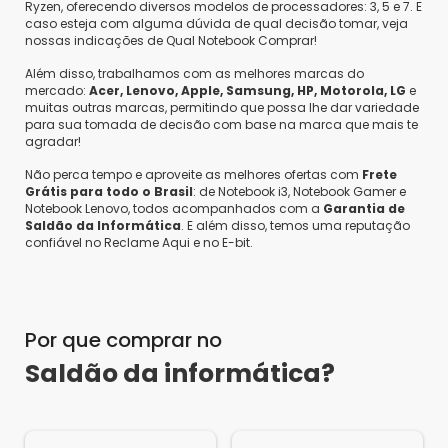
Ryzen, oferecendo diversos modelos de processadores: 3, 5 e 7. E
caso esteja com alguma dúvida de qual decisão tomar, veja
nossas indicações de Qual Notebook Comprar!
Além disso, trabalhamos com as melhores marcas do
Sousa C.
•
3 anos atrás
•
0
mercado:
Acer, Lenovo, Apple, Samsung, HP, Motorola, LG
e
Esse produto já vêm com o ZAP
muitas outras marcas, permitindo que possa lhe dar variedade
para sua tomada de decisão com base na marca que mais te
Responder
agradar!
Saldão da Informática
•
3 anos atrás
•
0
Olá boa tarde! Produto vai no padrão de
Não perca tempo e aproveite as melhores ofertas com
Frete
Grátis para todo o Brasil
: de Notebook i3, Notebook Gamer e
fabrica, mais é possível instalar o WhatsApp no
Notebook Lenovo, todos acompanhados com a
Garantia de
sistema playstor.
Saldão da Informática
. E além disso, temos uma reputação
confiável no Reclame Aqui e no E-bit.
Sousa C.
•
3 anos atrás
•
-1
oi,do pra instalar o zap
Por que comprar no
Responder
Saldão da informática?