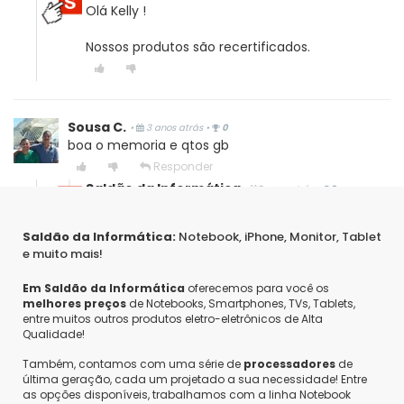
Olá Kelly !
Nossos produtos são recertificados.
Sousa C.
•
3 anos atrás
•
0
boa o memoria e qtos gb
Responder
Saldão da Informática
•
3 anos atrás
•
0
Olá bom dia! 4 GB Ram e ele possui 32 GB para
uso.
Saldão da Informática:
Notebook, iPhone, Monitor, Tablet
e muito mais!
Em Saldão da Informática
oferecemos para você os
melhores preços
Sousa C.
de Notebooks, Smartphones, TVs, Tablets,
•
3 anos atrás
•
0
entre muitos outros produtos eletro-eletrônicos de Alta
Qual a capacidade da bateria
Qualidade!
Responder
Também, contamos com uma série de
processadores
de
Saldão da Informática
•
3 anos atrás
•
0
última geração, cada um projetado a sua necessidade! Entre
Olá, bom dia! Agradecemos o contato.
as opções disponíveis, trabalhamos com a linha Notebook
Capacidade da bateria 3000 mAh