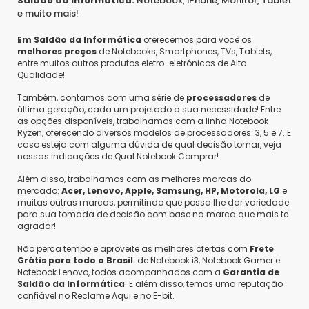
Saldão da Informática:
Notebook, iPhone, Monitor, Tablet
e muito mais!
Em Saldão da Informática
oferecemos para você os
melhores preços
de Notebooks, Smartphones, TVs, Tablets,
entre muitos outros produtos eletro-eletrônicos de Alta
Qualidade!
Também, contamos com uma série de
processadores
de
última geração, cada um projetado a sua necessidade! Entre
as opções disponíveis, trabalhamos com a linha Notebook
Ryzen, oferecendo diversos modelos de processadores: 3, 5 e 7. E
caso esteja com alguma dúvida de qual decisão tomar, veja
nossas indicações de Qual Notebook Comprar!
Além disso, trabalhamos com as melhores marcas do
mercado:
Acer, Lenovo, Apple, Samsung, HP, Motorola, LG
e
muitas outras marcas, permitindo que possa lhe dar variedade
para sua tomada de decisão com base na marca que mais te
agradar!
Não perca tempo e aproveite as melhores ofertas com
Frete
Grátis para todo o Brasil
: de Notebook i3, Notebook Gamer e
Notebook Lenovo, todos acompanhados com a
Garantia de
Saldão da Informática
. E além disso, temos uma reputação
confiável no Reclame Aqui e no E-bit.