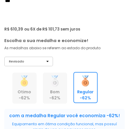
de: R$ 1.599,00
-62%
R$ 579
,
87
À vista no PIX
com
5% OFF
R$ 610,39
ou 6X de R$ 101,73 sem juros
Escolha a sua medalha e economize!
As medalhas abaixo se referem ao estado do produto
Otimo
Bom
Regular
-62%
-62%
-62%
com a medalha Regular você economiza -62%!
Equipamento em ótima condição funcional, mas possuí