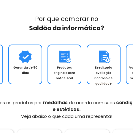
formática
. E além disso, temos uma reputação confiável no Reclame 
Por que comprar no
Saldão da informática?
Garantia de 90
Produtos
É realizado
V
dias
originais com
avaliação
nota fiscal
rigoroso de
m
qualidade
os os produtos por
medalhas
de acordo com suas
condiç
e estéticas.
Veja abaixo o que cada uma representa!