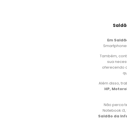
Saldã
Em Saldã
Smartphones,
Também, cont
sua necess
oferecendo d
qu
Além disso, t
HP, Motorol
Não perca t
Notebook i3