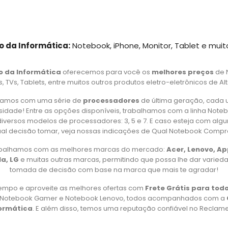
o da Informática:
Notebook, iPhone, Monitor, Tablet e muit
o da Informática
oferecemos para você os
melhores preços
de 
 TVs, Tablets, entre muitos outros produtos eletro-eletrônicos de Al
amos com uma série de
processadores
de última geração, cada 
idade! Entre as opções disponíveis, trabalhamos com a linha Note
iversos modelos de processadores: 3, 5 e 7. E caso esteja com alg
al decisão tomar, veja nossas indicações de Qual Notebook Compr
rabalhamos com as melhores marcas do mercado:
Acer, Lenovo, A
a, LG
e muitas outras marcas, permitindo que possa lhe dar varied
tomada de decisão com base na marca que mais te agradar!
empo e aproveite as melhores ofertas com
Frete Grátis para todo
, Notebook Gamer e Notebook Lenovo, todos acompanhados com a