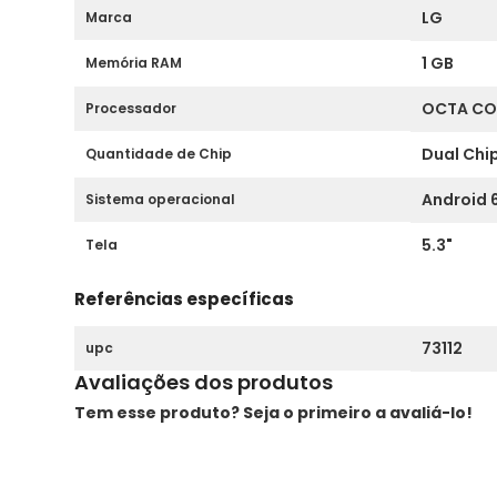
4G e Wi-F
Conectividade
LG
Marca
1 GB
Memória RAM
OCTA CO
Processador
Dual Chi
Quantidade de Chip
Android 
Sistema operacional
5.3"
Tela
Referências específicas
73112
upc
Avaliações dos produtos
Tem esse produto? Seja o primeiro a avaliá-lo!