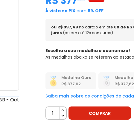
de: R$ 799,00
R$ 377
,
62
-51%
À vista no PIX
com
5% OFF
ou R$ 397,49
no cartão em até
6X de R$
juros
(ou em até 12x com juros)
Escolha a sua medalha e economize!
As medalhas abaixo se referem ao estado
Medalha Ouro
Medalha 
R$ 377,62
R$ 377,62
Saiba mais sobre as condições de cad
COMPRAR