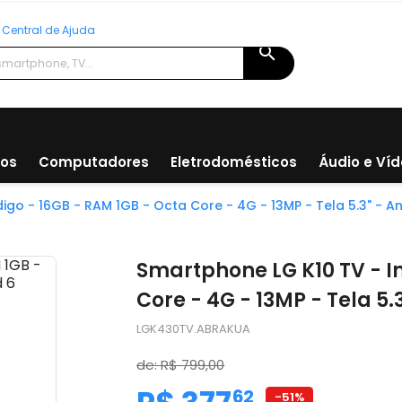
Central de Ajuda
search
ios
Computadores
Eletrodomésticos
Áudio e Ví
igo - 16GB - RAM 1GB - Octa Core - 4G - 13MP - Tela 5.3" - A
(
Avalie agora!
)
Smartphone LG K10 TV - I
Core - 4G - 13MP - Tela 5.
LGK430TV.ABRAKUA