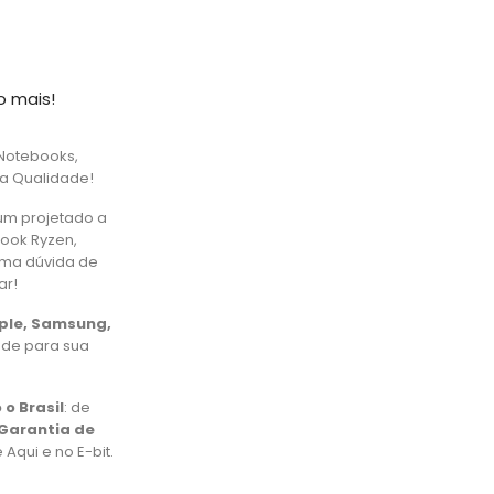
o mais!
Notebooks,
ta Qualidade!
um projetado a
book Ryzen,
uma dúvida de
ar!
pple, Samsung,
ade para sua
 o Brasil
: de
Garantia de