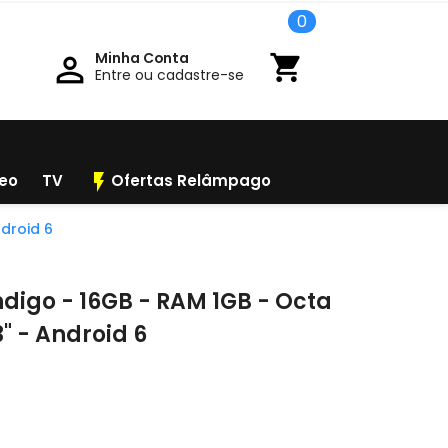
0
Minha Conta

shopping_cart
Entre ou cadastre-se
flash_on
deo
TV
Ofertas Relâmpago
ndroid 6
ndigo - 16GB - RAM 1GB - Octa
3" - Android 6