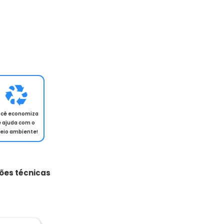
Aqui e no E-bit.
ocê economiza
e ajuda com o
eio ambiente!
ões técnicas