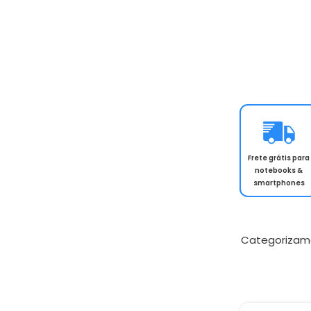
Saldão da In
Frete grátis para
notebooks &
smartphones
Categorizam