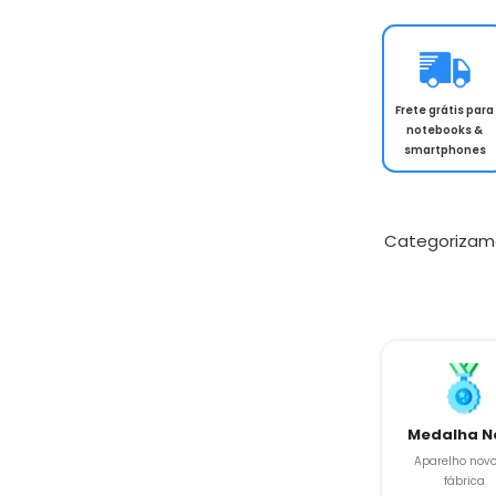
Frete grátis para
notebooks &
smartphones
Categorizam
Medalha N
Aparelho novo
fábrica