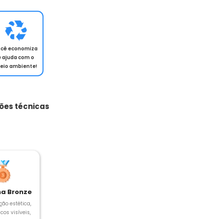
ocê economiza
e ajuda com o
eio ambiente!
ões técnicas
a Bronze
ção estética,
cos visíveis,