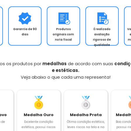
Garantia de 90
Produtos
É realizado
V
dias
originais com
avaliação
nota fiscal
rigoroso de
m
qualidade
os os produtos por
medalhas
de acordo com suas
condiç
e estéticas.
Veja abaixo o que cada uma representa!
ovo
Medalha Ouro
Medalha Prata
Medalh
 de
Excelente condição
Ótima condição estética,
Boa condi
estética, possui riscos
leves riscos na tela e na
possui ris