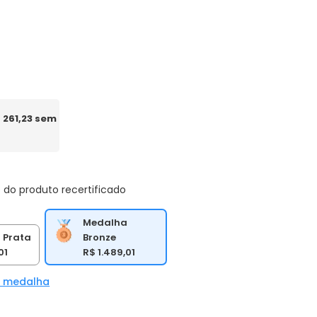
 261,23 sem
 do produto recertificado
Medalha
Bronze
 Prata
R$ 1.489,01
01
a medalha