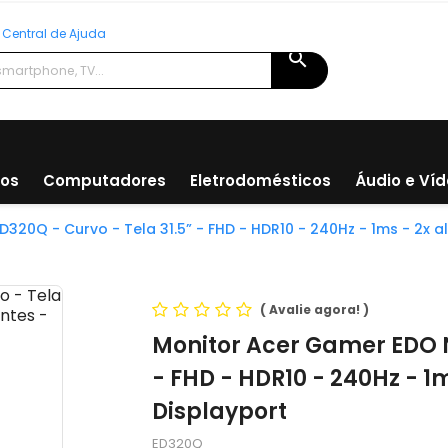
Central de Ajuda
search
ios
Computadores
Eletrodomésticos
Áudio e Ví
320Q - Curvo - Tela 31.5” - FHD - HDR10 - 240Hz - 1ms - 2x a
(
Avalie agora!
)
Monitor Acer Gamer EDO Ni
- FHD - HDR10 - 240Hz - 1
Displayport
ED320Q