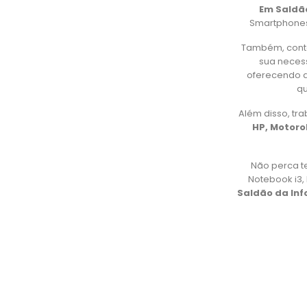
Em Saldã
Smartphones,
Também, cont
sua necess
oferecendo d
qu
Além disso, t
HP, Motorol
Não perca t
Notebook i3
Saldão da In