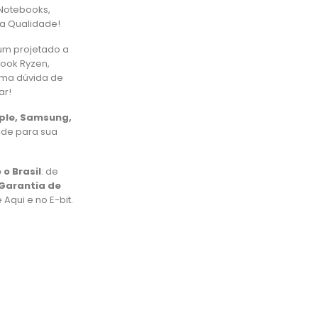
Notebooks,
ta Qualidade!
um projetado a
book Ryzen,
uma dúvida de
ar!
pple, Samsung,
ade para sua
 o Brasil
: de
Garantia de
Aqui e no E-bit.