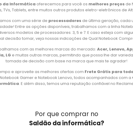
o da Informática
oferecemos para você os
melhores preços
de 
 TVs, Tablets, entre muitos outros produtos eletro-eletrônicos de Al
amos com uma série de
processadores
de última geração, cada 
idade! Entre as opções disponíveis, trabalhamos com a linha Note
iversos modelos de processadores: 3, 5 e 7. E caso esteja com alg
al decisão tomar, veja nossas indicações de Qual Notebook Compr
rabalhamos com as melhores marcas do mercado:
Acer, Lenovo, A
a, LG
e muitas outras marcas, permitindo que possa lhe dar varied
tomada de decisão com base na marca que mais te agradar!
empo e aproveite as melhores ofertas com
Frete Grátis para todo
, Notebook Gamer e Notebook Lenovo, todos acompanhados com a
formática
. E além disso, temos uma reputação confiável no Reclame 
Por que comprar no
Saldão da informática?