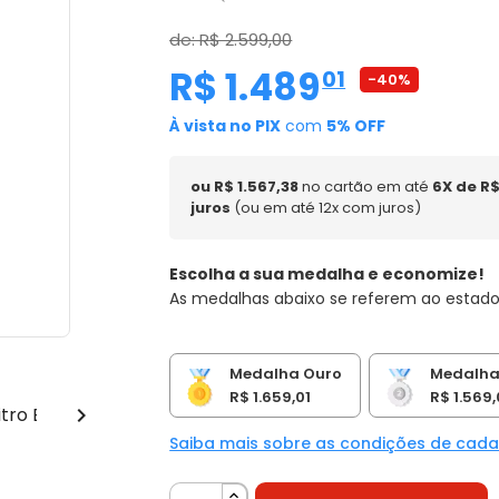
de: R$ 2.599,00
R$ 1.489
,
01
-40%
À vista no PIX
com
5% OFF
ou R$ 1.567,38
no cartão em até
6X de R$
juros
(ou em até 12x com juros)
Escolha a sua medalha e economize!
As medalhas abaixo se referem ao estado
Medalha Ouro
Medalha
R$ 1.659,01
R$ 1.569,

Saiba mais sobre as condições de cad