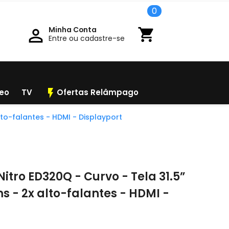
0
Minha Conta

shopping_cart
Entre ou cadastre-se
flash_on
deo
TV
Ofertas Relâmpago
lto-falantes - HDMI - Displayport
tro ED320Q - Curvo - Tela 31.5”
ms - 2x alto-falantes - HDMI -