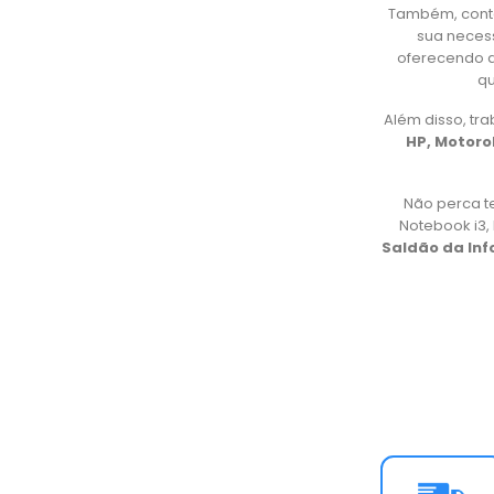
Também, cont
sua necess
oferecendo d
qu
Além disso, t
HP, Motorol
Não perca t
Notebook i3
Saldão da In