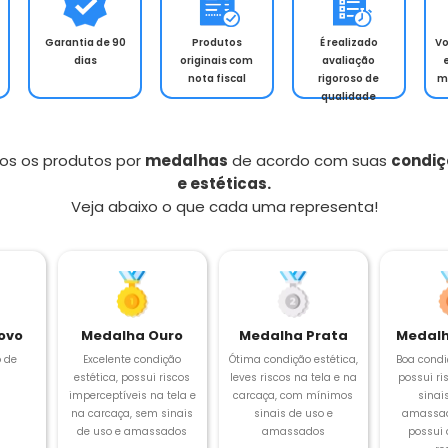
Garantia de 90
Produtos
É realizado
V
dias
originais com
avaliação
nota fiscal
rigoroso de
m
qualidade
os os produtos por
medalhas
de acordo com suas
condiç
e estéticas.
Veja abaixo o que cada uma representa!
ovo
Medalha Ouro
Medalha Prata
Medalh
 de
Excelente condição
Ótima condição estética,
Boa condi
estética, possui riscos
leves riscos na tela e na
possui ris
imperceptíveis na tela e
carcaça, com mínimos
sinai
na carcaça, sem sinais
sinais de uso e
amassad
de uso e amassados
amassados
possui