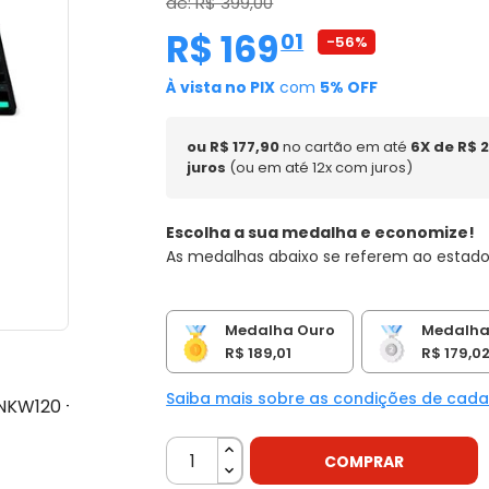
de: R$ 399,00
R$ 169
,
01
-56%
À vista no PIX
com
5% OFF
ou R$ 177,90
no cartão em até
6X de R$ 
juros
(ou em até 12x com juros)
Escolha a sua medalha e economize!
As medalhas abaixo se referem ao estado
Medalha Ouro
Medalha
R$ 189,01
R$ 179,0
Saiba mais sobre as condições de cad
COMPRAR