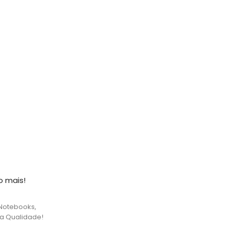
o mais!
Notebooks,
ta Qualidade!