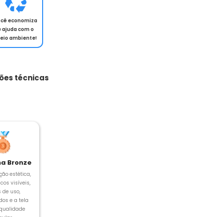
ocê economiza
e ajuda com o
eio ambiente!
ões técnicas
a Bronze
ção estética,
cos visíveis,
s de uso,
os e a tela
 qualidade