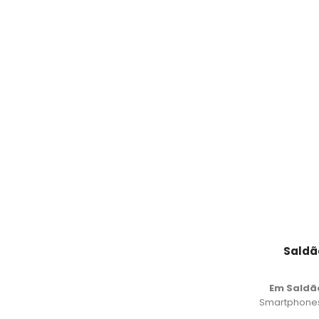
Saldã
Em Saldã
Smartphones,