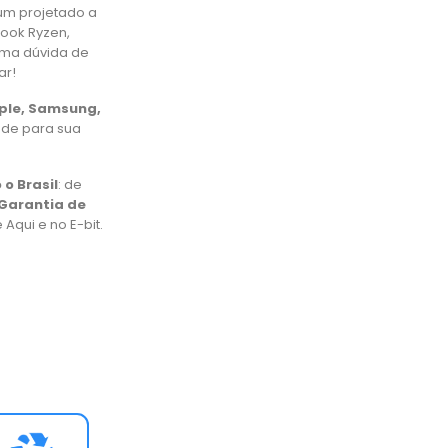
um projetado a
book Ryzen,
uma dúvida de
ar!
pple, Samsung,
ade para sua
 o Brasil
: de
Garantia de
Aqui e no E-bit.