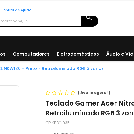
Central de Ajuda
search
ios
Computadores
Eletrodomésticos
Áudio e Ví
L NKW120 - Preto - Retroiluminado RGB 3 zonas
(
Avalie agora!
)
Teclado Gamer Acer Nitro
Retroiluminado RGB 3 zo
GP.KBD11.035