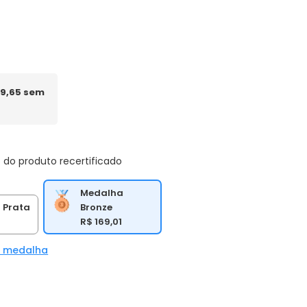
29,65 sem
 do produto recertificado
Medalha
Bronze
 Prata
R$ 169,01
2
a medalha