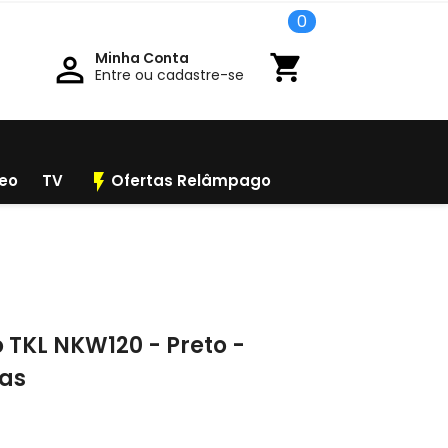
0
Minha Conta

shopping_cart
Entre ou cadastre-se
flash_on
deo
TV
Ofertas Relâmpago
 TKL NKW120 - Preto -
nas