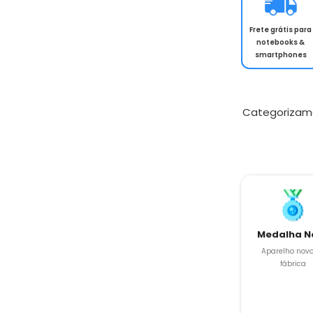
Frete grátis para
notebooks &
smartphones
Categorizam
Medalha N
Aparelho novo
fábrica