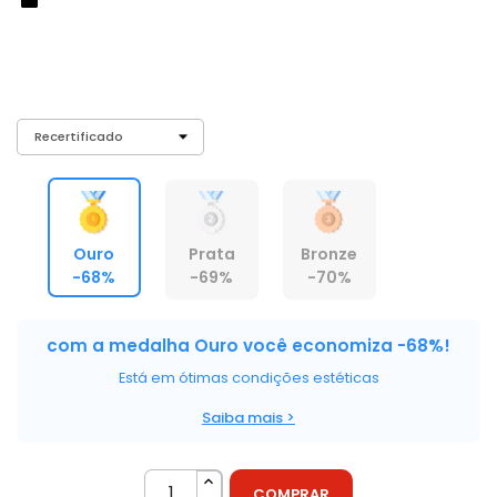
R$ 514,75
ou 6X de R$ 85,79 sem juros
Escolha a sua medalha e economize!
As medalhas abaixo se referem ao estado do produto
Ouro
Prata
Bronze
-68%
-69%
-70%
com a medalha Ouro você economiza -68%!
Está em ótimas condições estéticas
Saiba mais >
COMPRAR