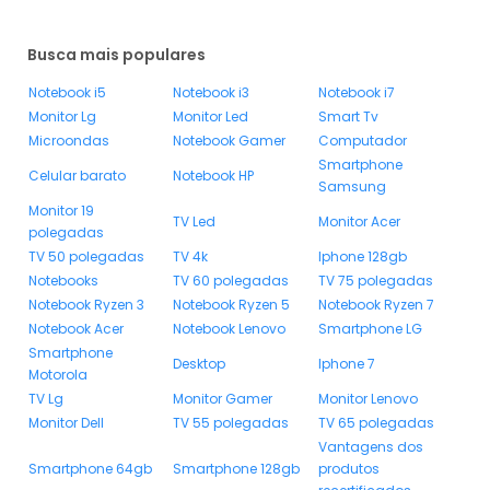
Busca mais populares
Notebook i5
Notebook i3
Notebook i7
Monitor Lg
Monitor Led
Smart Tv
Microondas
Notebook Gamer
Computador
Smartphone
Celular barato
Notebook HP
Samsung
Monitor 19
TV Led
Monitor Acer
polegadas
TV 50 polegadas
TV 4k
Iphone 128gb
Notebooks
TV 60 polegadas
TV 75 polegadas
Notebook Ryzen 3
Notebook Ryzen 5
Notebook Ryzen 7
Notebook Acer
Notebook Lenovo
Smartphone LG
Smartphone
Desktop
Iphone 7
Motorola
TV Lg
Monitor Gamer
Monitor Lenovo
Monitor Dell
TV 55 polegadas
TV 65 polegadas
Vantagens dos
Smartphone 64gb
Smartphone 128gb
produtos