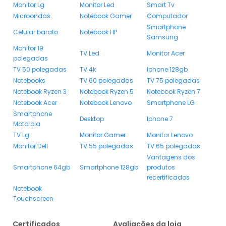
Monitor Lg
Monitor Led
Smart Tv
Microondas
Notebook Gamer
Computador
Smartphone
Celular barato
Notebook HP
Samsung
Monitor 19
TV Led
Monitor Acer
polegadas
TV 50 polegadas
TV 4k
Iphone 128gb
Notebooks
TV 60 polegadas
TV 75 polegadas
Notebook Ryzen 3
Notebook Ryzen 5
Notebook Ryzen 7
Notebook Acer
Notebook Lenovo
Smartphone LG
Smartphone
Desktop
Iphone 7
Motorola
TV Lg
Monitor Gamer
Monitor Lenovo
Monitor Dell
TV 55 polegadas
TV 65 polegadas
Vantagens dos
Smartphone 64gb
Smartphone 128gb
produtos
recertificados
Notebook
Touchscreen
Certificados
Avaliações da loja