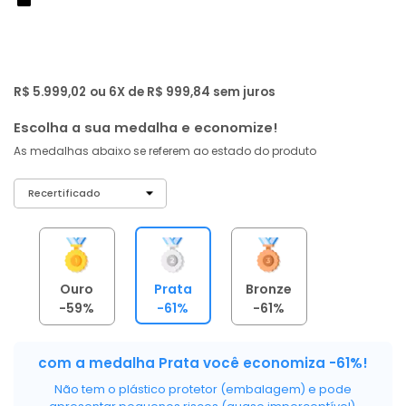
de: R$ 15.299,00
-61%
R$ 5.699
,
07
À vista no PIX
com
5% OFF
R$ 5.999,02
ou 6X de R$ 999,84 sem juros
Escolha a sua medalha e economize!
As medalhas abaixo se referem ao estado do produto
Ouro
Prata
Bronze
-59%
-61%
-61%
com a medalha Prata você economiza -61%!
Não tem o plástico protetor (embalagem) e pode