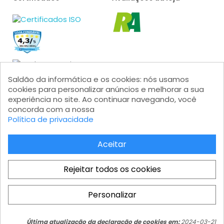
Saldão da informática e os cookies: nós usamos
cookies para personalizar anúncios e melhorar a sua
experiência no site. Ao continuar navegando, você
concorda com a nossa
Formas de pagamento
Política de privacidade
Aceitar
Rejeitar todos os cookies
Saldão da Informática LTDA - CNPJ: 15.383.046/0001-04 - IE:
206.162.139.111 Av. Marginal Projetada, 1810 - Jardim Mutinga - Barueri
Personalizar
- SP - Modular 2 - Castelo Branco - Galpão 08 - CEP 06460-200
Total
Atendimento ao cliente: atendimento@saldaodainformatica.com.br
COMPRAR
R$ 5.699,07
Última atualização da declaração de cookies em:
2024-03-21
Hosting by HostingMontevideo.com