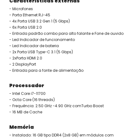
Características externas
- Microfones
- Porta Ethernet RJ-45
- 4x Porta USB 3.2 Gen 1 (5 Gbps)
- 6x Porta USB 2.0
- Entrada padrão combo para alto falante e Fone de ouvido
- Led Indicador de funcionamento
- Led Indicador de bateria
- 2x Porta USB Type-C 3.1 (5 Gbps)
- 2xPorta HDMI 2.0
- 2 DisplayPort
- Entrada para a fonte de alimentação
Processador
- Intel Core i7-11700
- Octa Core (16 threads)
- Frequência: 2.50 GHz -4.90 GHz comTurbo Boost
- 16 MB de Cache
Memória
- Instalado: 16 GB tipo DDR4 (2x8 GB) em módulos com