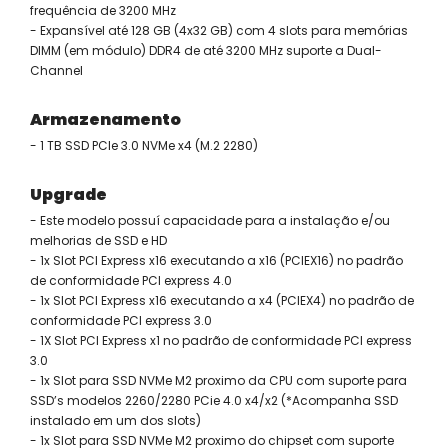
frequência de 3200 MHz
- Expansível até 128 GB (4x32 GB) com 4 slots para memórias
DIMM (em módulo) DDR4 de até 3200 MHz suporte a Dual-
Channel
Armazenamento
- 1 TB SSD PCIe 3.0 NVMe x4 (M.2 2280)
Upgrade
- Este modelo possuí capacidade para a instalação e/ou
melhorias de SSD e HD
- 1x Slot PCI Express x16 executando a x16 (PCIEX16) no padrão
de conformidade PCI express 4.0
- 1x Slot PCI Express x16 executando a x4 (PCIEX4) no padrão de
conformidade PCI express 3.0
- 1X Slot PCI Express x1 no padrão de conformidade PCI express
3.0
- 1x Slot para SSD NVMe M2 proximo da CPU com suporte para
SSD’s modelos 2260/2280 PCie 4.0 x4/x2 (*Acompanha SSD
instalado em um dos slots)
- 1x Slot para SSD NVMe M2 proximo do chipset com suporte