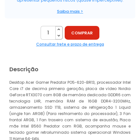
apresentar pequenos riscos (quase imperceptível).
Saiba mais >
COMPRAR
Consultar frete e prazo de entrega
Descrição
Desktop Acer Gamer Predator PO5-620-BR13, processador Intel
Core i7 de decima primeira geração, placa de vídeo Nvidia
GeForce RTX3070 com 8GB de memória dedicada GDDR6 com
tecnologia LHR, memória RAM de 16GB DDR4-3200MHz,
armazenamento SSD 1TB, sistema de refrigeração 1 Liquid
(single fan ARGB) (Para resfriamento do processador), 3 Fan
frontal ARGB, 1 Fan traseiro com sistema de exaustão, Placa
mãe Intel B560 Predator com RGB, acompanha mouse e
teclado gamer retroiluminado sistema operacional Windows
11 Home 64-bits.