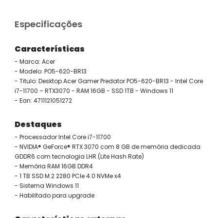
Especificações
Características
- Marca: Acer
- Modelo: PO5-620-BR13
- Titulo: Desktop Acer Gamer Predator PO5-620-BR13 - Intel Core
i7-11700 – RTX3070 - RAM 16GB - SSD 1TB - Windows 11
- Ean: 4711121051272
Destaques
- Processador Intel Core i7-11700
- NVIDIA® GeForce® RTX 3070 com 8 GB de memória dedicada
GDDR6 com tecnologia LHR (Lite Hash Rate)
- Memória RAM 16GB DDR4
- 1 TB SSD M.2 2280 PCIe 4.0 NVMe x4
- Sistema Windows 11
- Habilitado para upgrade