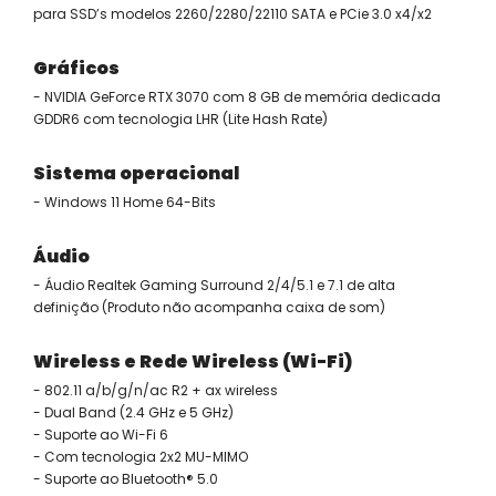
para SSD’s modelos 2260/2280/22110 SATA e PCie 3.0 x4/x2
Gráficos
- NVIDIA GeForce RTX 3070 com 8 GB de memória dedicada
GDDR6 com tecnologia LHR (Lite Hash Rate)
Sistema operacional
- Windows 11 Home 64-Bits
Áudio
- Áudio Realtek Gaming Surround 2/4/5.1 e 7.1 de alta
definição (Produto não acompanha caixa de som)
Wireless e Rede Wireless (Wi-Fi)
- 802.11 a/b/g/n/ac R2 + ax wireless
- Dual Band (2.4 GHz e 5 GHz)
- Suporte ao Wi-Fi 6
- Com tecnologia 2x2 MU-MIMO
- Suporte ao Bluetooth® 5.0