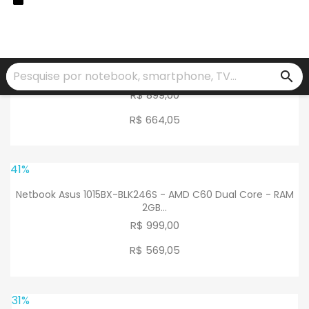
23%
Netbook Asus 1015BX-BLK245S - AMD Fusion C-60 Dual
search
Core -...
R$ 899,00
R$ 664
,
05
41%
Netbook Asus 1015BX-BLK246S - AMD C60 Dual Core - RAM
2GB...
R$ 999,00
R$ 569
,
05
31%