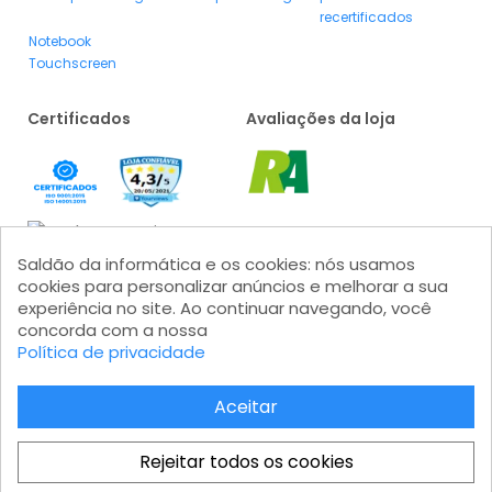
recertificados
Notebook
Touchscreen
Certificados
Avaliações da loja
Saldão da informática e os cookies: nós usamos
cookies para personalizar anúncios e melhorar a sua
experiência no site. Ao continuar navegando, você
concorda com a nossa
Formas de pagamento
Política de privacidade
Aceitar
Rejeitar todos os cookies
Saldão da Informática LTDA - CNPJ: 15.383.046/0001-04 - IE: