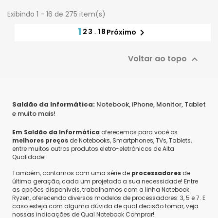
Exibindo 1 - 16 de 275 item(s)
1
2
3
…
18

Próximo
Voltar ao topo

Saldão da Informática:
Notebook, iPhone, Monitor, Tablet
e muito mais!
Em Saldão da Informática
oferecemos para você os
melhores preços
de Notebooks, Smartphones, TVs, Tablets,
entre muitos outros produtos eletro-eletrônicos de Alta
Qualidade!
Também, contamos com uma série de
processadores
de
última geração, cada um projetado a sua necessidade! Entre
as opções disponíveis, trabalhamos com a linha Notebook
Ryzen, oferecendo diversos modelos de processadores: 3, 5 e 7. E
caso esteja com alguma dúvida de qual decisão tomar, veja
nossas indicações de Qual Notebook Comprar!