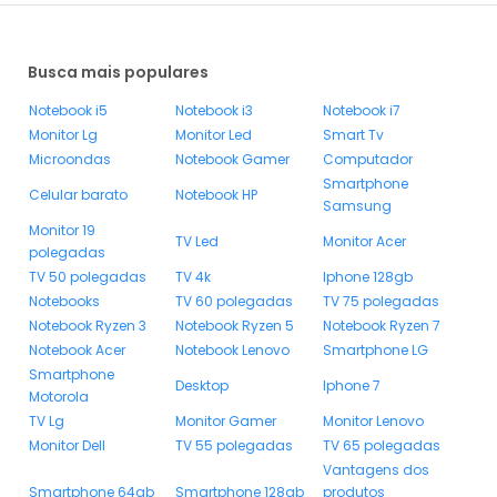
Busca mais populares
Notebook i5
Notebook i3
Notebook i7
Monitor Lg
Monitor Led
Smart Tv
Microondas
Notebook Gamer
Computador
Smartphone
Celular barato
Notebook HP
Samsung
Monitor 19
TV Led
Monitor Acer
polegadas
TV 50 polegadas
TV 4k
Iphone 128gb
Notebooks
TV 60 polegadas
TV 75 polegadas
Notebook Ryzen 3
Notebook Ryzen 5
Notebook Ryzen 7
Notebook Acer
Notebook Lenovo
Smartphone LG
Smartphone
Desktop
Iphone 7
Motorola
TV Lg
Monitor Gamer
Monitor Lenovo
Monitor Dell
TV 55 polegadas
TV 65 polegadas
Vantagens dos
Smartphone 64gb
Smartphone 128gb
produtos