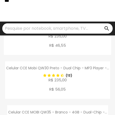
Celular CCE Mobi QW30 Branco - Dual Chip - TV Analógica
-...
search
(5)
R$ 235,00
R$ 46
,
55
Celular CCE Mobi QW30 Preto - Dual Chip - MP3 Player -...
(12)
R$ 235,00
R$ 56
,
05
Celular CCE MOBI QW35 - Branco - 4GB - Dual-Chip -...