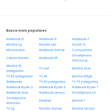
Busca mais populares
Notebook i5
Notebook i3
Notebook i7
Monitor Lg
Monitor Led
Smart Tv
Microondas
Notebook Gamer
Computador
Smartphone
Celular barato
Notebook HP
Samsung
Monitor 19
TV Led
Monitor Acer
polegadas
TV 50 polegadas
TV 4k
Iphone 128gb
Notebooks
TV 60 polegadas
TV 75 polegadas
Notebook Ryzen 3
Notebook Ryzen 5
Notebook Ryzen 7
Notebook Acer
Notebook Lenovo
Smartphone LG
Smartphone
Desktop
Iphone 7
Motorola
TV Lg
Monitor Gamer
Monitor Lenovo