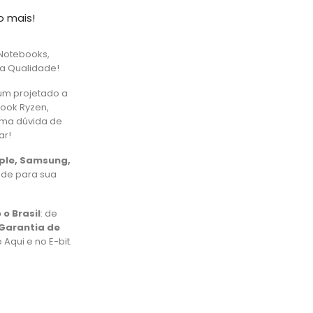
o mais!
Notebooks,
ta Qualidade!
um projetado a
book Ryzen,
uma dúvida de
ar!
pple, Samsung,
ade para sua
 o Brasil
: de
Garantia de
Aqui e no E-bit.