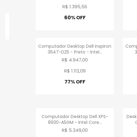
R$ 1.395
,
56
60% OFF
Promoção
Visualização rápida

Computador Desktop Dell Inspiron
Compu
3647-D25 - Preto - Intel...
3
R$ 4.947,00
R$ 1.112
,
09
77% OFF
Promoção
Visualização rápida

Computador Desktop Dell XPS-
Deskt
8930-A5GM - Intel Core...
R$ 5.349,00