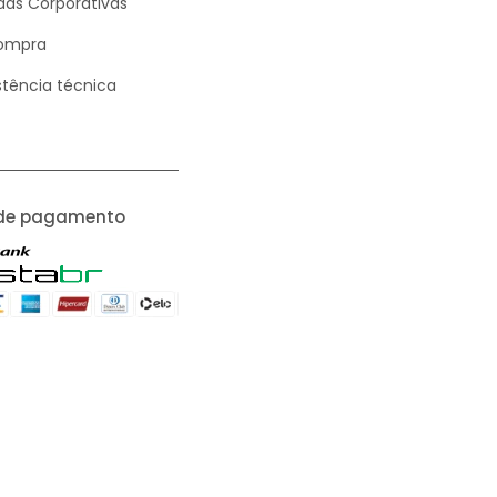
as Corporativas
ompra
stência técnica
de pagamento