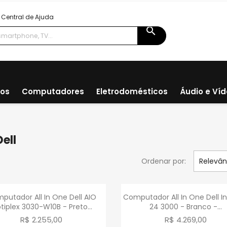
Central de Ajuda
search
ios
Computadores
Eletrodomésticos
Áudio e Ví
ell
Ordenar por:
Relevân
Visualização rápida
Visualização rápid


putador All In One Dell AIO
Computador All In One Dell In
tiplex 3030-W10B - Preto...
24 3000 - Branco -...
R$ 2.255,00
R$ 4.269,00