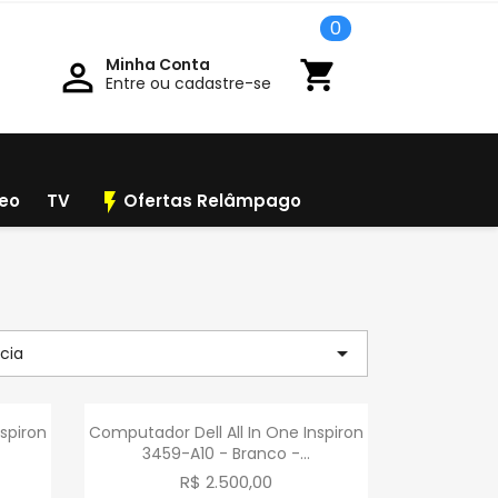
0
Minha Conta

shopping_cart
Entre ou cadastre-se
flash_on
deo
TV
Ofertas Relâmpago

cia
a
Visualização rápida

spiron
Computador Dell All In One Inspiron
3459-A10 - Branco -...
R$ 2.500,00