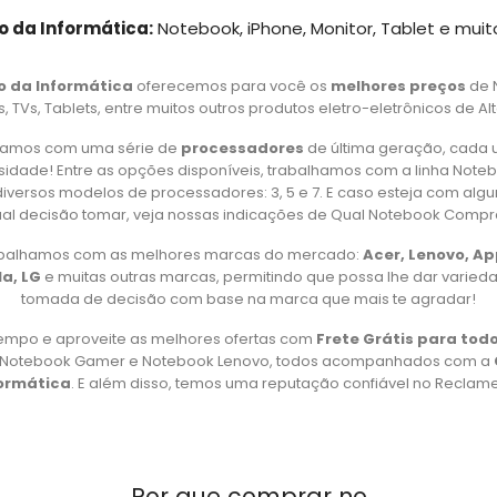
o da Informática:
Notebook, iPhone, Monitor, Tablet e muit
o da Informática
oferecemos para você os
melhores preços
de 
 TVs, Tablets, entre muitos outros produtos eletro-eletrônicos de Al
amos com uma série de
processadores
de última geração, cada 
idade! Entre as opções disponíveis, trabalhamos com a linha Note
iversos modelos de processadores: 3, 5 e 7. E caso esteja com alg
al decisão tomar, veja nossas indicações de Qual Notebook Compr
rabalhamos com as melhores marcas do mercado:
Acer, Lenovo, A
a, LG
e muitas outras marcas, permitindo que possa lhe dar varied
tomada de decisão com base na marca que mais te agradar!
empo e aproveite as melhores ofertas com
Frete Grátis para todo
, Notebook Gamer e Notebook Lenovo, todos acompanhados com a
formática
. E além disso, temos uma reputação confiável no Reclame 
Por que comprar no