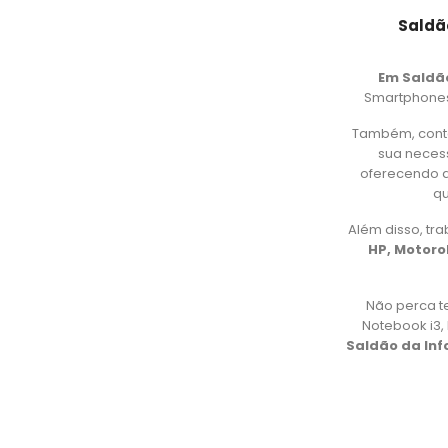
Saldã
Em Saldã
Smartphones,
Também, cont
sua necess
oferecendo d
qu
Além disso, t
HP, Motorol
Não perca t
Notebook i3
Saldão da In