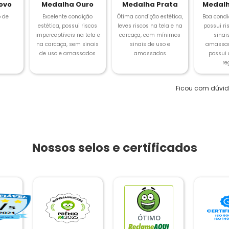
ovo
Medalha Ouro
Medalha Prata
Medalh
 de
Excelente condição
Ótima condição estética,
Boa condi
estética, possui riscos
leves riscos na tela e na
possui ris
imperceptíveis na tela e
carcaça, com mínimos
sinai
na carcaça, sem sinais
sinais de uso e
amassad
de uso e amassados
amassados
possui
re
Ficou com dúvi
Nossos selos e certificados
ÓTIMO