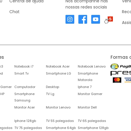
30
Central de ajuda
Nos acompanhe nas
Vend
nossas redes sociais
Chat
Rec
Assi
es
Formas 
i3
Notebook i7
Notebook Acer
Notebook Lenovo
ed
Smart Tv
Smartphone LG
Smartphone
Motorola
 Gamer
Computador
Desktop
Iphone 7
 HP
Smartphone
TV Lg
Monitor Gamer
Samsung
Monitor Acer
Monitor Lenovo
Monitor Dell
Iphone 128gb
TV 55 polegadas
TV 65 polegadas
legadas
TV 75 polegadas
Smartphone 64gb
Smartphone 128gb