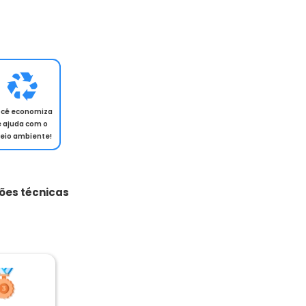
ocê economiza
e ajuda com o
eio ambiente!
ões técnicas