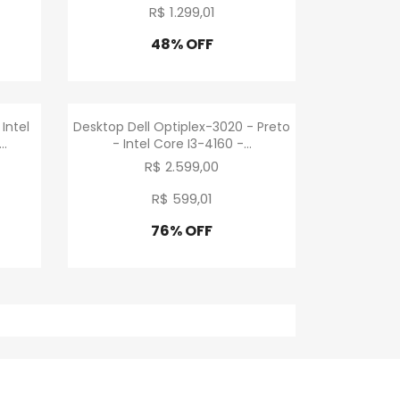
R$ 1.299
,
01
48% OFF
Promoção
a
Visualização rápida

Intel
Desktop Dell Optiplex-3020 - Preto
..
- Intel Core I3-4160 -...
R$ 2.599,00
R$ 599
,
01
76% OFF
Promoção