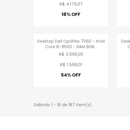
R$ 4.179
,
07
18% OFF
Promoção
Visualização rápida

Desktop Dell OptiPlex 7060 - Intel
Desk
Core I5-8500 - RAM 8GB...
C
R$ 3.599,00
R$ 1.599
,
01
54% OFF
Promoção
Exibindo 1 - 16 de 187 item(s)