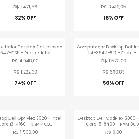
R$ 1.471
,
56
R$ 3.419
,
05
32% OFF
16% OFF
Promoção
Promoção
Visualização rápida
Visualização rápid


tador Desktop Dell Inspiron
Computador Desktop Dell In
647-D35 - Preto - Intel...
I14-3647-B10 - Preto -..
R$ 4.948,00
R$ 1.573,00
R$ 1.222
,
39
R$ 660
,
83
74% OFF
56% OFF
Promoção
Promoção
Visualização rápida
Visualização rápid


op Dell OptiPlex 3020 - Intel
Desktop Dell OptiPlex 3060 -
Core I3-4160 - RAM 4GB...
Core I5-8400 - RAM 8GB.
R$ 1.599,00
R$ 0,00