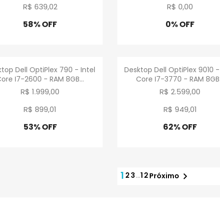
R$ 639
,
02
R$ 0
,
00
58% OFF
0% OFF
Promoção
Promoção
Visualização rápida
Visualização rápid


top Dell OptiPlex 790 - Intel
Desktop Dell OptiPlex 9010 - 
ore I7-2600 - RAM 8GB...
Core I7-3770 - RAM 8GB.
R$ 1.999,00
R$ 2.599,00
R$ 899
,
01
R$ 949
,
01
53% OFF
62% OFF
Promoção
Promoção
1
2
3
…
12

Próximo