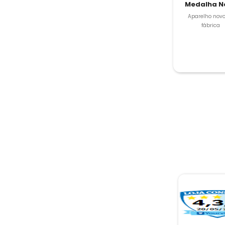
Medalha N
Aparelho novo
fábrica