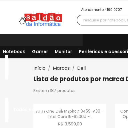
Atendimento 4199 0707
Notebook
Gamer
Monitor
Periféricos e acessór
Início
Marcas
Dell
Lista de produtos por marca D
Existem 187 produtos
Visualização rápida

Todos os departamentos
All In One Dell Inspiron 3459-A30 -
Com
Intel Core I5-6200U -...
Op
R$ 3.599,00