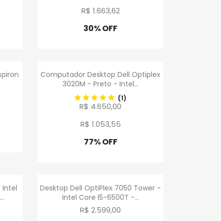
R$ 1.663
,
62
30% OFF
Promoção
a
Visualização rápida

spiron
Computador Desktop Dell Optiplex
.
3020M - Preto - Intel...
(1)
R$ 4.650,00
R$ 1.053
,
55
77% OFF
Promoção
a
Visualização rápida

 Intel
Desktop Dell OptiPlex 7050 Tower -
..
Intel Core I5-6500T -...
R$ 2.599,00