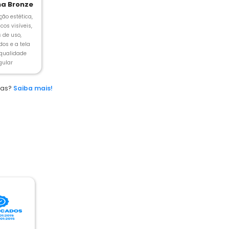
a Bronze
ção estética,
cos visíveis,
s de uso,
os e a tela
 qualidade
gular
das?
Saiba mais!