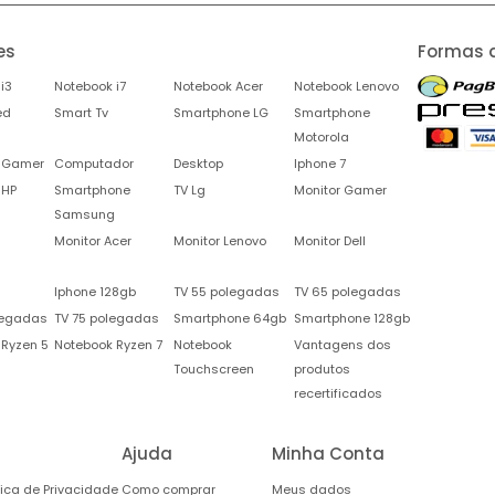
es
Formas 
i3
Notebook i7
Notebook Acer
Notebook Lenovo
ed
Smart Tv
Smartphone LG
Smartphone
Motorola
 Gamer
Computador
Desktop
Iphone 7
 HP
Smartphone
TV Lg
Monitor Gamer
Samsung
Monitor Acer
Monitor Lenovo
Monitor Dell
Iphone 128gb
TV 55 polegadas
TV 65 polegadas
legadas
TV 75 polegadas
Smartphone 64gb
Smartphone 128gb
 Ryzen 5
Notebook Ryzen 7
Notebook
Vantagens dos
Touchscreen
produtos
recertificados
Ajuda
Minha Conta
tica de Privacidade
Como comprar
Meus dados