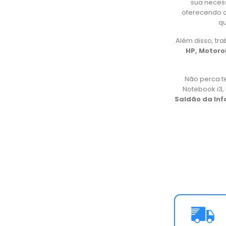
sua necess
oferecendo d
qu
Além disso, t
HP, Motorol
Não perca t
Notebook i3
Saldão da In