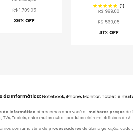
(1)
R$ 1.709
,
05
R$ 999,00
36% OFF
R$ 569
,
05
Promoção
41% OFF
Promoção
o da Informática:
Notebook, iPhone, Monitor, Tablet e muit
o da Informática
oferecemos para você os
melhores preços
de 
 TVs, Tablets, entre muitos outros produtos eletro-eletrônicos de Al
amos com uma série de
processadores
de última geração, cada 