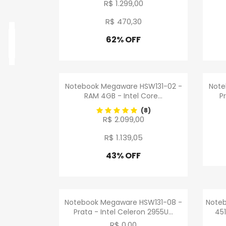
R$ 1.299,00
R$ 470
,
30
62% OFF
Promoção
Visualização rápida

Notebook Megaware HSW131-02 -
Note
RAM 4GB - Intel Core...
Pr
(8)
R$ 2.099,00
R$ 1.139
,
05
43% OFF
Promoção
Visualização rápida

Notebook Megaware HSW131-08 -
Noteb
Prata - Intel Celeron 2955U...
45
R$ 0,00