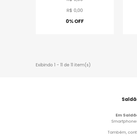
R$ 0
,
00
0% OFF
Promoção
Exibindo 1 - 11 de 11 item(s)
Saldã
Em Saldã
Smartphones,
Também, cont