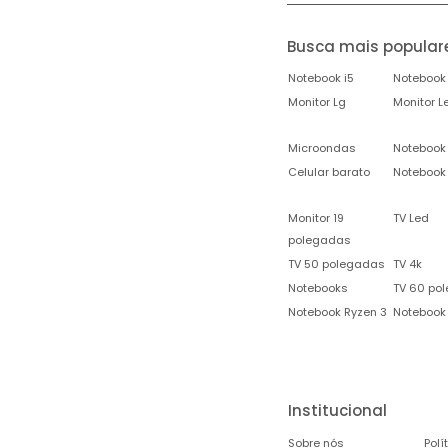
Busca mais popular
Notebook i5
Notebook 
Monitor Lg
Monitor L
Microondas
Notebook
Celular barato
Notebook
Monitor 19
TV Led
polegadas
TV 50 polegadas
TV 4k
Notebooks
TV 60 po
Notebook Ryzen 3
Notebook
Institucional
Sobre nós
Polí