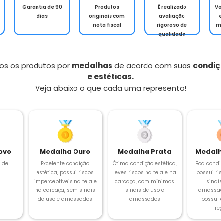
Garantia de 90
Produtos
É realizado
V
dias
originais com
avaliação
nota fiscal
rigoroso de
m
qualidade
os os produtos por
medalhas
de acordo com suas
condiç
e estéticas.
Veja abaixo o que cada uma representa!
ovo
Medalha Ouro
Medalha Prata
Medalh
 de
Excelente condição
Ótima condição estética,
Boa condi
estética, possui riscos
leves riscos na tela e na
possui ris
imperceptíveis na tela e
carcaça, com mínimos
sinai
na carcaça, sem sinais
sinais de uso e
amassad
de uso e amassados
amassados
possui
re