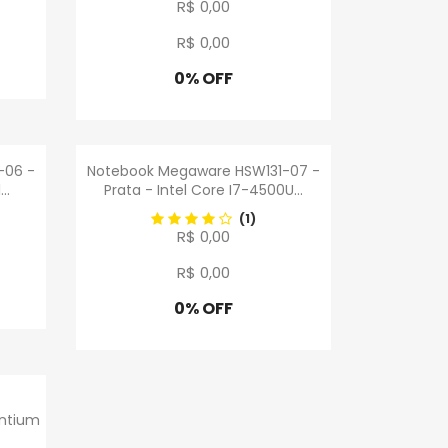
R$ 0,00
R$ 0
,
00
0% OFF
Promoção
a
Visualização rápida

-06 -
Notebook Megaware HSW131-07 -
..
Prata - Intel Core I7-4500U...
(1)
R$ 0,00
R$ 0
,
00
0% OFF
Promoção
a
entium