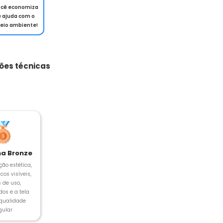
ocê economiza
e ajuda com o
eio ambiente!
ões técnicas
a Bronze
ção estética,
cos visíveis,
s de uso,
os e a tela
 qualidade
gular