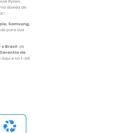
book Ryzen,
uma dúvida de
ar!
pple, Samsung,
ade para sua
 o Brasil
: de
Garantia de
Aqui e no E-bit.