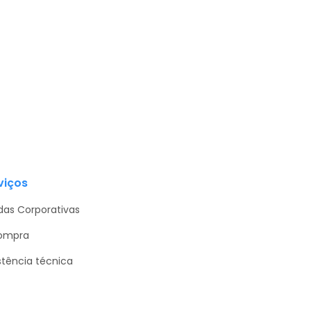
viços
as Corporativas
ompra
stência técnica