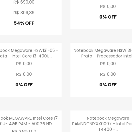
R$ 699,00
R$ 0
,
00
R$ 309
,
86
0% OFF
Promoção
54% OFF
Promoção
Visualização rápida
Visualização rápid


book Megaware HSW131-05 -
Notebook Megaware HSW131
ata - Intel Core I3-400U...
Prata - Processador Intel.
R$ 0,00
R$ 0,00
R$ 0
,
00
R$ 0
,
00
0% OFF
0% OFF
Promoção
Promoção
Visualização rápida
Visualização rápid


ook MEGAWARE Intel Core I7-
Notebook Megaware
10U- 4GB RAM - 500GB HD...
PAMNDCNIXXX0007 - Intel P
T4400 -...
R$ 2.800,00