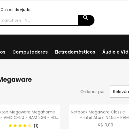
Central de Ajuda
search
ios
Computadores
Eletrodomésticos
Áudio e Ví
 Megaware
Ordenar por:
Relevân
Visualização rápida
Visualização rápid


ktop Megaware Megahome
Netbook Megaware Classic -
 - AMD C-50 - RAM 2GB - HD...
- Intel Atom N455 - RAM.
R$ 0,00
(1)