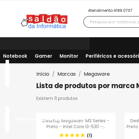
Atendimento 4199 0707
Notebook
Gamer
Monitor
Periféricos e acessór
Início
Marcas
Megaware
Lista de produtos por marca
Existem 11 produtos
Visualização rápida

Todos os departamentos
Desktop Megaware M3 Series -
Des
Preto - Intel Core I3-530 -...
Preto
(1)