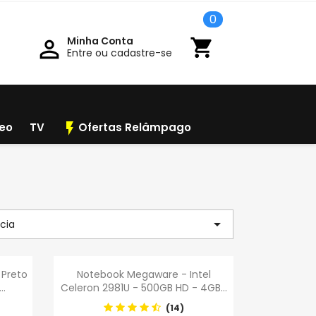
0
Minha Conta

shopping_cart
Entre ou cadastre-se
flash_on
deo
TV
Ofertas Relâmpago

cia
a
Visualização rápida

 Preto
Notebook Megaware - Intel
..
Celeron 2981U - 500GB HD - 4GB...
(14)