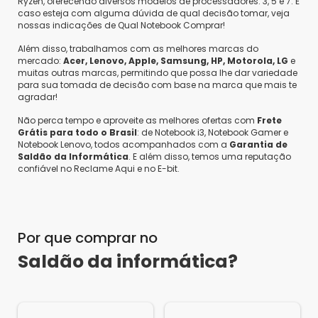
Ryzen, oferecendo diversos modelos de processadores: 3, 5 e 7. E
caso esteja com alguma dúvida de qual decisão tomar, veja
nossas indicações de Qual Notebook Comprar!
Além disso, trabalhamos com as melhores marcas do
mercado:
Acer, Lenovo, Apple, Samsung, HP, Motorola, LG
e
muitas outras marcas, permitindo que possa lhe dar variedade
para sua tomada de decisão com base na marca que mais te
agradar!
Não perca tempo e aproveite as melhores ofertas com
Frete
Grátis para todo o Brasil
: de Notebook i3, Notebook Gamer e
Notebook Lenovo, todos acompanhados com a
Garantia de
Saldão da Informática
. E além disso, temos uma reputação
confiável no Reclame Aqui e no E-bit.
Por que comprar no
Saldão da informática?