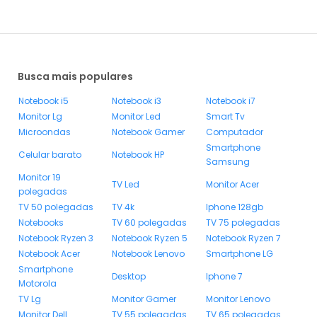
Busca mais populares
Notebook i5
Notebook i3
Notebook i7
Monitor Lg
Monitor Led
Smart Tv
Microondas
Notebook Gamer
Computador
Smartphone
Celular barato
Notebook HP
Samsung
Monitor 19
TV Led
Monitor Acer
polegadas
TV 50 polegadas
TV 4k
Iphone 128gb
Notebooks
TV 60 polegadas
TV 75 polegadas
Notebook Ryzen 3
Notebook Ryzen 5
Notebook Ryzen 7
Notebook Acer
Notebook Lenovo
Smartphone LG
Smartphone
Desktop
Iphone 7
Motorola
TV Lg
Monitor Gamer
Monitor Lenovo
Monitor Dell
TV 55 polegadas
TV 65 polegadas