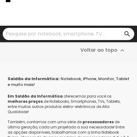
R$ 0
,
00
Exibindo 1 - 2 de 2 item(s)
search
Voltar ao topo

Saldão da Informática:
Notebook, iPhone, Monitor, Tablet
e muito mais!
Em Saldão da Informática
oferecemos para você os
melhores preços
de Notebooks, Smartphones, TVs, Tablets,
entre muitos outros produtos eletro-eletrônicos de Alta
Qualidade!
Também, contamos com uma série de
processadores
de
última geração, cada um projetado a sua necessidade! Entre
as opções disponíveis, trabalhamos com a linha Notebook