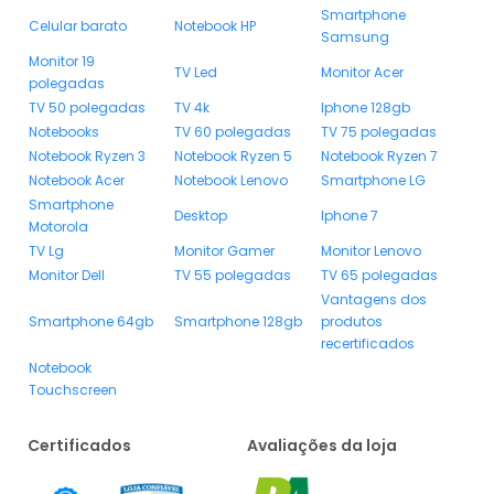
Smartphone
Celular barato
Notebook HP
Samsung
Monitor 19
TV Led
Monitor Acer
polegadas
TV 50 polegadas
TV 4k
Iphone 128gb
Notebooks
TV 60 polegadas
TV 75 polegadas
Notebook Ryzen 3
Notebook Ryzen 5
Notebook Ryzen 7
Notebook Acer
Notebook Lenovo
Smartphone LG
Smartphone
Desktop
Iphone 7
Motorola
TV Lg
Monitor Gamer
Monitor Lenovo
Monitor Dell
TV 55 polegadas
TV 65 polegadas
Vantagens dos
Smartphone 64gb
Smartphone 128gb
produtos
recertificados
Notebook
Touchscreen
Certificados
Avaliações da loja