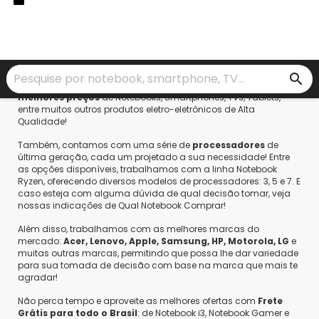
Saldão da Informática:
Notebook, iPhone, Monitor, Tablet
e muito mais!
search
Em Saldão da Informática
oferecemos para você os
melhores preços
de Notebooks, Smartphones, TVs, Tablets,
entre muitos outros produtos eletro-eletrônicos de Alta
Qualidade!
Também, contamos com uma série de
processadores
de
última geração, cada um projetado a sua necessidade! Entre
as opções disponíveis, trabalhamos com a linha Notebook
Ryzen, oferecendo diversos modelos de processadores: 3, 5 e 7. E
caso esteja com alguma dúvida de qual decisão tomar, veja
nossas indicações de Qual Notebook Comprar!
Além disso, trabalhamos com as melhores marcas do
mercado:
Acer, Lenovo, Apple, Samsung, HP, Motorola, LG
e
muitas outras marcas, permitindo que possa lhe dar variedade
para sua tomada de decisão com base na marca que mais te
agradar!
Não perca tempo e aproveite as melhores ofertas com
Frete
Grátis para todo o Brasil
: de Notebook i3, Notebook Gamer e