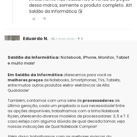
dessa marca, somente o produto completo. Att
Saldão da Informática 😘
Eduardo N.
•
3 anos atrás
•
0
Tem câmera? Geração do processador. Teclado e
mouse com ou sem fio? Quantos USB? Bivolt?
Coloca todas as informações de configuração,
Saldão da Informática:
Notebook, iPhone, Monitor, Tablet
ajuda bastante.
e muito mais!
Responder
Em Saldão da Informática
oferecemos para você os
Saldão da Informática
•
3 anos atrás
•
0
melhores preços
de Notebooks, Smartphones, TVs, Tablets,
Olá, bom dia!
entre muitos outros produtos eletro-eletrônicos de Alta
Qualidade!
Não possui câmera, segue informações do
Também, contamos com uma série de
processadores
de
processador Intel Celeron N4000 4 MB Cache,
última geração, cada um projetado a sua necessidade! Entre
até 2.6 GHz, Dual-Core, teclado e mouse sem
as opções disponíveis, trabalhamos com a linha Notebook
fio, 5 portas USB, não é bivolts. Att Saldão da
Ryzen, oferecendo diversos modelos de processadores: 3, 5 e 7. E
informática!
caso esteja com alguma dúvida de qual decisão tomar, veja
nossas indicações de Qual Notebook Comprar!
Além disso, trabalhamos com as melhores marcas do