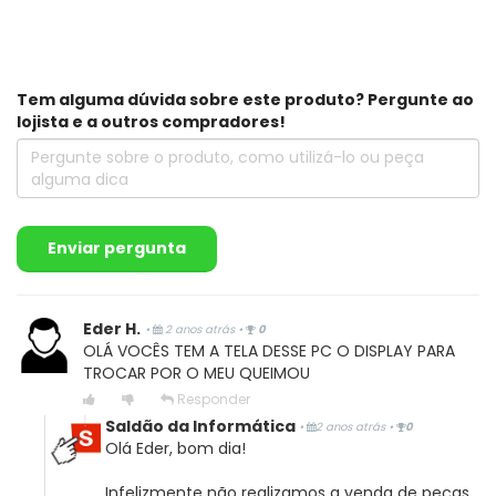
Tem alguma dúvida sobre este produto? Pergunte ao
lojista e a outros compradores!
Enviar pergunta
Eder H.
•
2 anos atrás
•
0
OLÁ VOCÊS TEM A TELA DESSE PC O DISPLAY PARA
TROCAR POR O MEU QUEIMOU
Responder
Saldão da Informática
•
2 anos atrás
•
0
Olá Eder, bom dia!
Infelizmente não realizamos a venda de peças