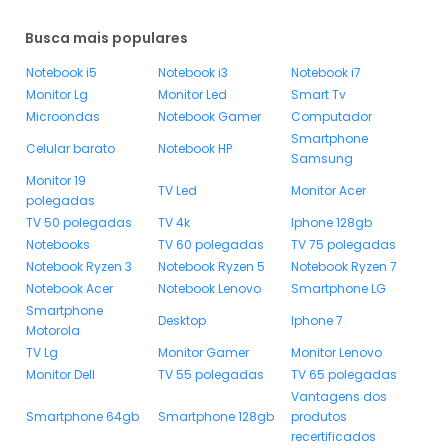
Busca mais populares
Notebook i5
Notebook i3
Notebook i7
Monitor Lg
Monitor Led
Smart Tv
Microondas
Notebook Gamer
Computador
Smartphone
Celular barato
Notebook HP
Samsung
Monitor 19
TV Led
Monitor Acer
polegadas
TV 50 polegadas
TV 4k
Iphone 128gb
Notebooks
TV 60 polegadas
TV 75 polegadas
Notebook Ryzen 3
Notebook Ryzen 5
Notebook Ryzen 7
Notebook Acer
Notebook Lenovo
Smartphone LG
Smartphone
Desktop
Iphone 7
Motorola
TV Lg
Monitor Gamer
Monitor Lenovo
Monitor Dell
TV 55 polegadas
TV 65 polegadas
Vantagens dos
Smartphone 64gb
Smartphone 128gb
produtos
recertificados