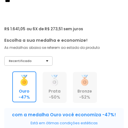
de: R$ 3.059,00
-47%
R$ 1.559
,
00
À vista no PIX
com
5% OFF
R$ 1.641,05
ou 6X de R$ 273,51 sem juros
Escolha a sua medalha e economize!
As medalhas abaixo se referem ao estado do produto
Ouro
Prata
Bronze
-47%
-50%
-52%
com a medalha Ouro você economiza -47%!
Está em ótimas condições estéticas