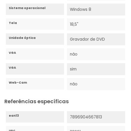
Sistema operacional
Windows 8
Tela
18,5"
Unidade óptica
Gravador de DVD
VGA
não
VGA
sim
Web-Cam
não
Referências específicas
ean13
7896904667813
upc