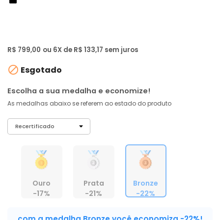
de: R$ 1.019,00
-22%
R$ 759
,
05
À vista no PIX
com
5% OFF
R$ 799,00
ou 6X de R$ 133,17 sem juros

Esgotado
Escolha a sua medalha e economize!
As medalhas abaixo se referem ao estado do produto
Ouro
Prata
Bronze
-17%
-21%
-22%
com a medalha Bronze você economiza -22%!