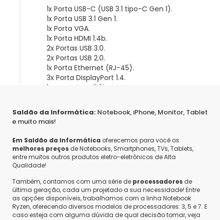
1x Porta USB-C (USB 3.1 tipo-C Gen 1).
1x Porta USB 3.1 Gen 1.
1x Porta VGA.
1x Porta HDMI 1.4b.
2x Portas USB 3.0.
2x Portas USB 2.0.
1x Porta Ethernet (RJ-45).
3x Porta DisplayPort 1.4.
1x Porta HDMI 2.0b.
Saldão da Informática:
Notebook, iPhone, Monitor, Tablet
e muito mais!
Em Saldão da Informática
oferecemos para você os
melhores preços
de Notebooks, Smartphones, TVs, Tablets,
entre muitos outros produtos eletro-eletrônicos de Alta
Cleverson
•
um ano atrás
•
0
Qualidade!
Produto ainda encontra-se disponível?
Também, contamos com uma série de
processadores
de
Responder
última geração, cada um projetado a sua necessidade! Entre
Saldão da Informática
•
um ano atrás
•
0
as opções disponíveis, trabalhamos com a linha Notebook
Olá Cleverson,
Ryzen, oferecendo diversos modelos de processadores: 3, 5 e 7. E
caso esteja com alguma dúvida de qual decisão tomar, veja