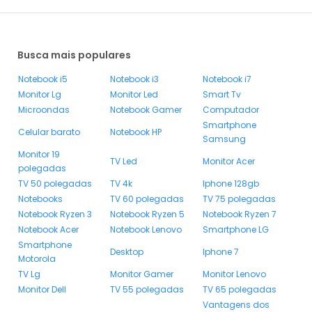
Busca mais populares
Notebook i5
Notebook i3
Notebook i7
Monitor Lg
Monitor Led
Smart Tv
Microondas
Notebook Gamer
Computador
Smartphone
Celular barato
Notebook HP
Samsung
Monitor 19
TV Led
Monitor Acer
polegadas
TV 50 polegadas
TV 4k
Iphone 128gb
Notebooks
TV 60 polegadas
TV 75 polegadas
Notebook Ryzen 3
Notebook Ryzen 5
Notebook Ryzen 7
Notebook Acer
Notebook Lenovo
Smartphone LG
Smartphone
Desktop
Iphone 7
Motorola
TV Lg
Monitor Gamer
Monitor Lenovo
Monitor Dell
TV 55 polegadas
TV 65 polegadas
Vantagens dos