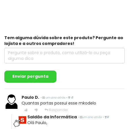
Tem alguma dúvida sobre este produto? Pergunte ao
lojista e a outros compradores!
Enviar pergunta
Paulo D.
•
um ano atrás
•
0
Quantas portas possui esse mkodelo
Responder
Saldão da Informática
•
um ano atrás
•
0
Olá Paulo,