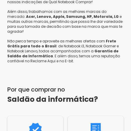
Está disponivel em medalha Ouro e Bronze.
nossas indicações de Qual Notebook Comprar!
Além disso, trabalhamos com as melhores marcas do
mercado:
Acer, Lenovo, Apple, Samsung, HP, Motorola, LG
e
muitas outras marcas, permitindo que possa lhe dar variedade
para sua tomada de decisão com base na marca que mais te
Larissa
•
2 anos atrás
•
0
agradar!
tem leitor de cd e dvd ou não
Responder
Não perca tempo e aproveite as melhores ofertas com
Frete
Grátis para todo o Brasil
: de Notebook i3, Notebook Gamer e
Saldão da Informática
•
2 anos atrás
•
0
Notebook Lenovo, todos acompanhados com a
Garantia de
Olá Larissa,
Saldão da Informática
. E além disso, temos uma reputação
confiável no Reclame Aqui e no E-bit.
Esse modelo possui leitor e gravador de
CD/DVD.
Por que comprar no
Saldão da informática?
Diego
•
2 anos atrás
•
0
BOA TARDE VCS TEM O LINK DO DRIVER DE DVD
DESTE MODELO?
Responder
Saldão da Informática
•
2 anos atrás
•
0
Olá Diego,