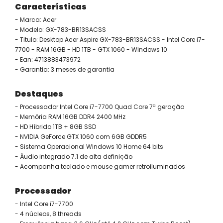
Características
- Marca: Acer
- Modelo: GX-783-BR13SACSS
- Titulo: Desktop Acer Aspire GX-783-BR13SACSS - Intel Core i7-
7700 - RAM 16GB - HD 1TB - GTX 1060 - Windows 10
- Ean: 4713883473972
- Garantia: 3 meses de garantia
Destaques
- Processador Intel Core i7-7700 Quad Core 7ª geração
- Memória RAM 16GB DDR4 2400 MHz
- HD Híbrido 1TB + 8GB SSD
- NVIDIA GeForce GTX 1060 com 6GB GDDR5
- Sistema Operacional Windows 10 Home 64 bits
- Áudio integrado 7.1 de alta definição
- Acompanha teclado e mouse gamer retroiluminados
Processador
- Intel Core i7-7700
- 4 núcleos, 8 threads