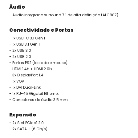
Áudio
- Áudio integrado surround 7.1 de alta definição (ALC887)
Conectividade e Portas
- 1x USB-C 3.1 Gen 1
- 1x USB 3.1 Gen 1
- 2x USB 3.0
- 2x USB 2.0
- Portas PS2 (teclado e mouse)
- HDMI 1.4b + HDMI 2.0b
- 3x DisplayPort 1.4
- 1x VGA
- 1x DVI Dual-Link
- 1x RJ-45 Gigabit Ethernet
- Conectores de áudio 3.5 mm
Expansão
- 2x Slot PCIe x1 2.0
- 2x SATA III (6 Gb/s)