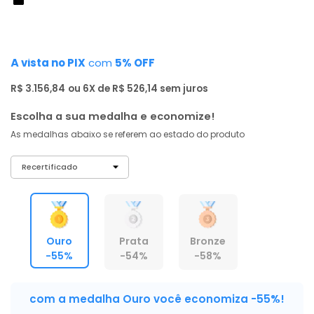
de: R$ 6.999,00
-55%
R$ 2.999
,
00
À vista no PIX
com
5% OFF
R$ 3.156,84
ou 6X de R$ 526,14 sem juros
Escolha a sua medalha e economize!
As medalhas abaixo se referem ao estado do produto
Ouro
Prata
Bronze
-55%
-54%
-58%
com a medalha Ouro você economiza -55%!