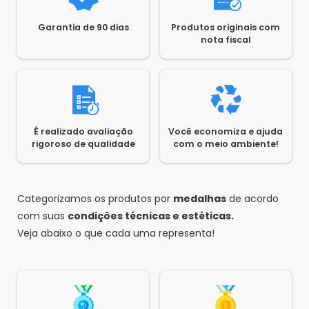
Infelizmente não temos.
Garantia de 90 dias
Produtos originais com
nota fiscal
Jose
•
2 anos atrás
•
0
consigo operar day trader
Responder
Saldão da Informática
É realizado avaliação
Você economiza e ajuda
•
2 anos atrás
•
0
rigoroso de qualidade
com o meio ambiente!
Bom dia José,
Consegue sim =)
Categorizamos os produtos por
medalhas
de acordo
com suas
1
2
3
condições técnicas e estéticas.
Veja abaixo o que cada uma representa!