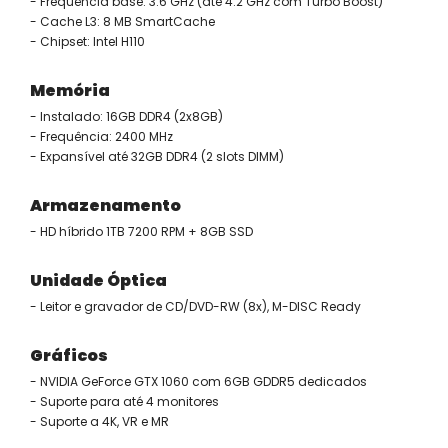
- Frequência base: 3.6 GHz (até 4.2 GHz com Turbo Boost)
- Cache L3: 8 MB SmartCache
- Chipset: Intel H110
Memória
- Instalado: 16GB DDR4 (2x8GB)
- Frequência: 2400 MHz
- Expansível até 32GB DDR4 (2 slots DIMM)
Armazenamento
- HD híbrido 1TB 7200 RPM + 8GB SSD
Unidade Óptica
- Leitor e gravador de CD/DVD-RW (8x), M-DISC Ready
Gráficos
- NVIDIA GeForce GTX 1060 com 6GB GDDR5 dedicados
- Suporte para até 4 monitores
- Suporte a 4K, VR e MR