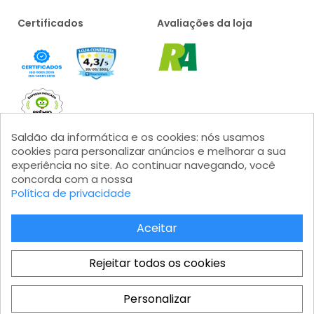
Certificados
Avaliações da loja
Saldão da informática e os cookies: nós usamos
cookies para personalizar anúncios e melhorar a sua
experiência no site. Ao continuar navegando, você
concorda com a nossa
Formas de pagamento
Política de privacidade
Aceitar
Rejeitar todos os cookies
Saldão da Informática LTDA - CNPJ: 15.383.046/0001-04 - IE:
206.162.139.111 Av. Marginal Projetada, 1810 - Jardim Mutinga - Barueri
Personalizar
- SP - Modular 2 - Castelo Branco - Galpão 08 - CEP 06460-200
Total