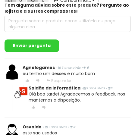
0
0
Compartilhar...
Tem alguma dúvida sobre este produto? Pergunte ao
lojista e a outros compradores!
Marcia V.
Enviar pergunta
Compra Verificada
•
•
6 anos atrás
E um bom produto,meu filho gostou muito p jogar
Agnelogames
•
3 anos atrás
•
0
eu tenho um desses é muito bom
Sim, recomendaria este produto a um amigo
Responder
Saldão da Informática
•
3 anos atrás
•
0
0
0
Compartilhar...
Olá boa tarde! Agradecemos o feedback, nos
mantemos a disposição.
Jefferson
Osvaldo
•
7 anos atrás
•
0
este sao usados