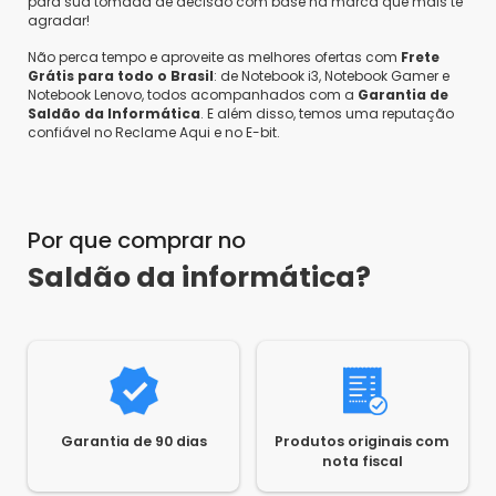
2
0
Compartilhar...
para sua tomada de decisão com base na marca que mais te
agradar!
Não perca tempo e aproveite as melhores ofertas com
Frete
Grátis para todo o Brasil
: de Notebook i3, Notebook Gamer e
Vanessa F.
•
7 anos atrás
•
0
Notebook Lenovo, todos acompanhados com a
Garantia de
O produto tem garantia?
Saldão da Informática
. E além disso, temos uma reputação
confiável no Reclame Aqui e no E-bit.
Responder
Escrever avaliação...
Saldão da Informática
•
7 anos atrás
•
0
Olá, Vanessa França! A garantia de nossos
produtos é de 3 meses. Atenciosamente,
Saldão da Informática.
Por que comprar no
Saldão da informática?
Rodrigo
•
7 anos atrás
•
-1
O computador vem com os cabos?
Responder
Saldão da Informática
•
7 anos atrás
•
-1
Olá Rodrigo, Acompanha cabo de força
Garantia de 90 dias
Produtos originais com
Atenciosamente, Saldão da Informática
nota fiscal