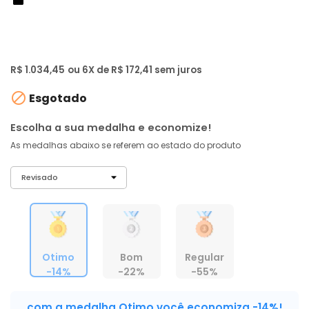
de: R$ 1.190,00
-14%
R$ 982
,
73
À vista no PIX
com
5% OFF
R$ 1.034,45
ou 6X de R$ 172,41 sem juros

Esgotado
Escolha a sua medalha e economize!
As medalhas abaixo se referem ao estado do produto
Otimo
Bom
Regular
-14%
-22%
-55%
com a medalha Otimo você economiza -14%!