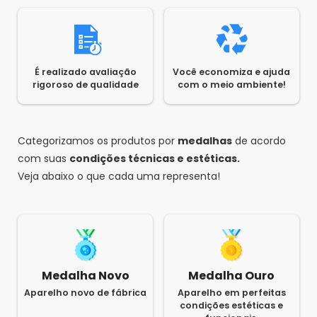
Rodrigo
•
7 anos atrás
•
2
O processador deste computar é um AMD
Phenom, mas qual deles ? O Phenom X3; Phenom
É realizado avaliação
Você economiza e ajuda
X4; Phenom II X2; Phenom II X3; Phenom II X4 ou
rigoroso de qualidade
com o meio ambiente!
Phenom II X6?
Responder
Saldão da Informática
•
7 anos atrás
•
8
Olá Rodrigo, esse é AMD PHENOM II 550
Categorizamos os produtos por
medalhas
de acordo
Atenciosamente, Saldão da Informática
com suas
condições técnicas e estéticas.
Veja abaixo o que cada uma representa!
Medalha Novo
Medalha Ouro
Aparelho novo de fábrica
Aparelho em perfeitas
condições estéticas e