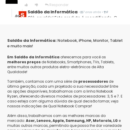
Compra Verificada
Responder
•
•
7 anos atrás
Saldão da Informática
•
7 anos atrás
•
0
muito bom , otima configuração , superou expectativas
Olá, osvaldo! Este produto é recertificado. O
produto recertificado em condições de fábrica
é um produto que volta para o mercado,
Sim, recomendaria este produto a um amigo
disponível para vendas, nas mesmas condições
Saldão da Informática:
Notebook, iPhone, Monitor, Tablet
de um produto novo, com todas as
0
0
Compartilhar...
e muito mais!
funcionalidades e características originais,
beneficiando o comprador e possibilitando
Em Saldão da Informática
oferecemos para você os
economizar dinheiro na compra. O produto
melhores preços
de Notebooks, Smartphones, TVs, Tablets,
recertificado em condições de fábrica passa
entre muitos outros produtos eletro-eletrônicos de Alta
por um processo rigoroso de análise, onde
Qualidade!
todas as funcionalidades são testadas e após
Meirelles
constatação de 100% de funcionamento o
Também, contamos com uma série de
processadores
de
última geração, cada um projetado a sua necessidade! Entre
produto é liberado como recertificado. Depois
Compra Verificada
as opções disponíveis, trabalhamos com a linha Notebook
de atingir 100% da certificação técnica de
•
•
8 anos atrás
Ryzen, oferecendo diversos modelos de processadores: 3, 5 e 7. E
operação em suas funcionalidades, os produtos
EXCELENTE...MUITO BOM...ÓTIMO PRODUTO!!!
caso esteja com alguma dúvida de qual decisão tomar, veja
do Saldão da Informática são classificados em
nossas indicações de Qual Notebook Comprar!
3 certificações, de acordo com seu estado
Além disso, trabalhamos com as melhores marcas do
estético e superficial, sendo assim classificados
Sim, recomendaria este produto a um amigo
mercado:
Acer, Lenovo, Apple, Samsung, HP, Motorola, LG
e
como: Ouro, Prata e Bronze. Atenciosamente,
muitas outras marcas, permitindo que possa lhe dar variedade
Saldão da Informática.