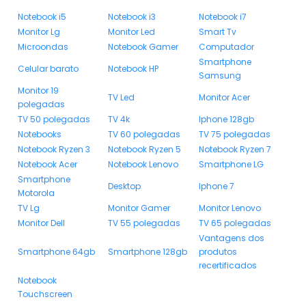
Notebook i5
Notebook i3
Notebook i7
Monitor Lg
Monitor Led
Smart Tv
Microondas
Notebook Gamer
Computador
Smartphone
Celular barato
Notebook HP
Samsung
Monitor 19
TV Led
Monitor Acer
polegadas
TV 50 polegadas
TV 4k
Iphone 128gb
Notebooks
TV 60 polegadas
TV 75 polegadas
Notebook Ryzen 3
Notebook Ryzen 5
Notebook Ryzen 7
Notebook Acer
Notebook Lenovo
Smartphone LG
Smartphone
Desktop
Iphone 7
Motorola
TV Lg
Monitor Gamer
Monitor Lenovo
Monitor Dell
TV 55 polegadas
TV 65 polegadas
Vantagens dos
Smartphone 64gb
Smartphone 128gb
produtos
recertificados
Notebook
Touchscreen