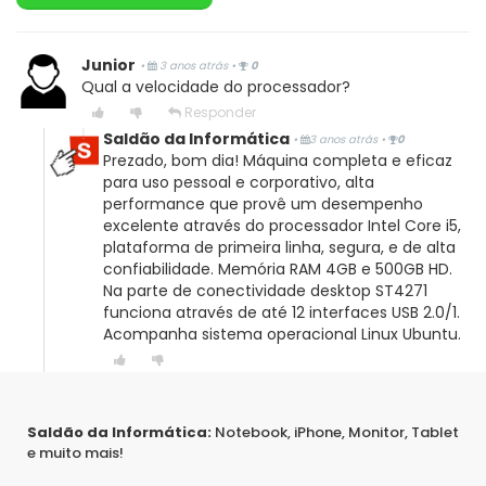
Junior
•
3 anos atrás
•
0
Qual a velocidade do processador?
Responder
Saldão da Informática
•
3 anos atrás
•
0
Prezado, bom dia! Máquina completa e eficaz
para uso pessoal e corporativo, alta
performance que provê um desempenho
excelente através do processador Intel Core i5,
plataforma de primeira linha, segura, e de alta
confiabilidade. Memória RAM 4GB e 500GB HD.
Na parte de conectividade desktop ST4271
funciona através de até 12 interfaces USB 2.0/1.
Acompanha sistema operacional Linux Ubuntu.
Moraes
Saldão da Informática:
Notebook, iPhone, Monitor, Tablet
•
3 anos atrás
•
0
Na verdade euqueria saber se tem que comprar o
e muito mais!
adaptador de wifi ou ele vem embutido?