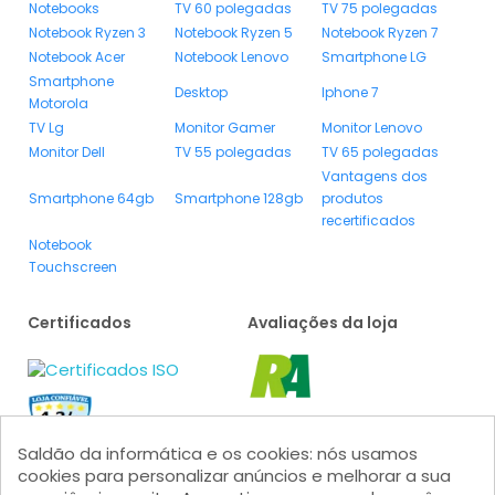
Notebooks
TV 60 polegadas
TV 75 polegadas
Notebook Ryzen 3
Notebook Ryzen 5
Notebook Ryzen 7
Notebook Acer
Notebook Lenovo
Smartphone LG
Smartphone
Desktop
Iphone 7
Motorola
TV Lg
Monitor Gamer
Monitor Lenovo
Monitor Dell
TV 55 polegadas
TV 65 polegadas
Vantagens dos
Smartphone 64gb
Smartphone 128gb
produtos
recertificados
Notebook
Touchscreen
Certificados
Avaliações da loja
Saldão da informática e os cookies: nós usamos
cookies para personalizar anúncios e melhorar a sua