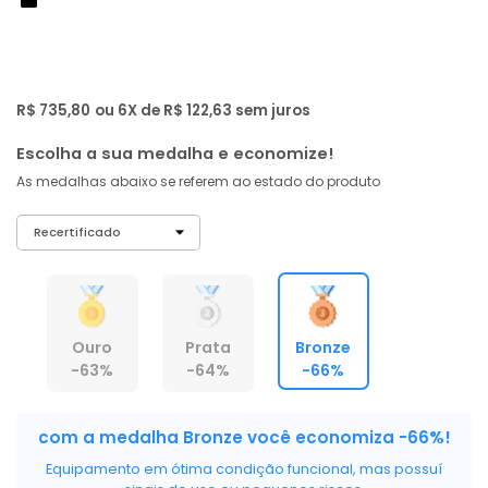
de: R$ 2.159,00
-66%
R$ 699
,
01
À vista no PIX
com
5% OFF
R$ 735,80
ou 6X de R$ 122,63 sem juros
Escolha a sua medalha e economize!
As medalhas abaixo se referem ao estado do produto
Ouro
Prata
Bronze
-63%
-64%
-66%
com a medalha Bronze você economiza -66%!
Equipamento em ótima condição funcional, mas possuí