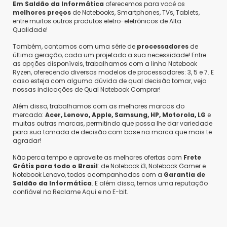
Em Saldão da Informática
oferecemos para você os
Responder
melhores preços
de Notebooks, Smartphones, TVs, Tablets,
entre muitos outros produtos eletro-eletrônicos de Alta
Qualidade!
Moraes
•
3 anos atrás
•
1
Também, contamos com uma série de
processadores
de
Bom dia !! tem acesso ao WIFI?
última geração, cada um projetado a sua necessidade! Entre
Responder
as opções disponíveis, trabalhamos com a linha Notebook
Ryzen, oferecendo diversos modelos de processadores: 3, 5 e 7. E
caso esteja com alguma dúvida de qual decisão tomar, veja
nossas indicações de Qual Notebook Comprar!
Além disso, trabalhamos com as melhores marcas do
mercado:
Acer, Lenovo, Apple, Samsung, HP, Motorola, LG
e
muitas outras marcas, permitindo que possa lhe dar variedade
para sua tomada de decisão com base na marca que mais te
agradar!
Não perca tempo e aproveite as melhores ofertas com
Frete
Grátis para todo o Brasil
: de Notebook i3, Notebook Gamer e
Notebook Lenovo, todos acompanhados com a
Garantia de
Saldão da Informática
. E além disso, temos uma reputação
confiável no Reclame Aqui e no E-bit.