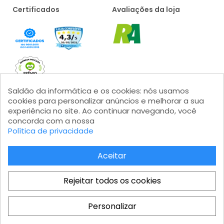
Certificados
Avaliações da loja
Saldão da informática e os cookies: nós usamos
cookies para personalizar anúncios e melhorar a sua
experiência no site. Ao continuar navegando, você
concorda com a nossa
Formas de pagamento
Política de privacidade
Aceitar
Rejeitar todos os cookies
Saldão da Informática LTDA - CNPJ: 15.383.046/0001-04 - IE:
206.162.139.111 Av. Marginal Projetada, 1810 - Jardim Mutinga - Barueri
Personalizar
- SP - Modular 2 - Castelo Branco - Galpão 08 - CEP 06460-200
Total
Atendimento ao cliente: atendimento@saldaodainformatica.com.br
COMPRAR