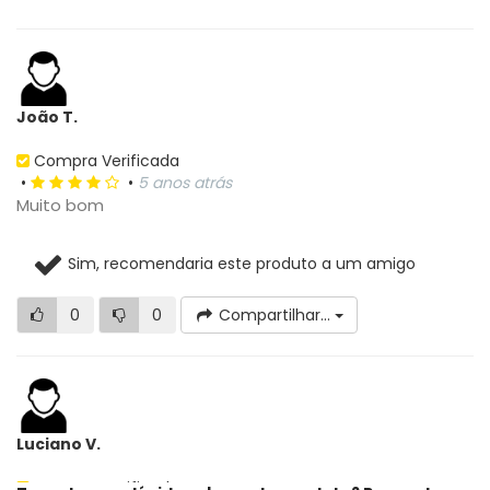
João T.
Compra Verificada
•
•
5 anos atrás
Muito bom
Sim, recomendaria este produto a um amigo
0
0
Compartilhar...
Luciano V.
Compra Verificada