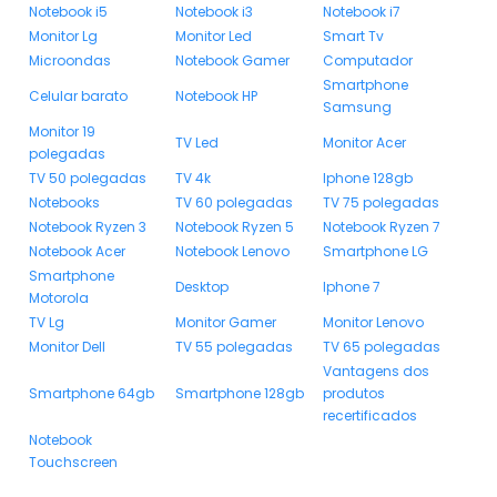
Notebook i5
Notebook i3
Notebook i7
Monitor Lg
Monitor Led
Smart Tv
Microondas
Notebook Gamer
Computador
Smartphone
Celular barato
Notebook HP
Samsung
Monitor 19
TV Led
Monitor Acer
polegadas
TV 50 polegadas
TV 4k
Iphone 128gb
Notebooks
TV 60 polegadas
TV 75 polegadas
Notebook Ryzen 3
Notebook Ryzen 5
Notebook Ryzen 7
Notebook Acer
Notebook Lenovo
Smartphone LG
Smartphone
Desktop
Iphone 7
Motorola
TV Lg
Monitor Gamer
Monitor Lenovo
Monitor Dell
TV 55 polegadas
TV 65 polegadas
Vantagens dos
Smartphone 64gb
Smartphone 128gb
produtos
recertificados
Notebook
Touchscreen