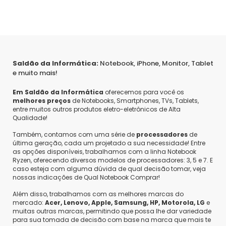
operacional.
Sim, recomendaria este produto a um amigo
1
0
Compartilhar...
Saldão da Informática:
Notebook, iPhone, Monitor, Tablet
e muito mais!
Em Saldão da Informática
oferecemos para você os
melhores preços
de Notebooks, Smartphones, TVs, Tablets,
entre muitos outros produtos eletro-eletrônicos de Alta
Eduardo A.
Qualidade!
Também, contamos com uma série de
processadores
de
Compra Verificada
última geração, cada um projetado a sua necessidade! Entre
•
•
6 anos atrás
as opções disponíveis, trabalhamos com a linha Notebook
Produto em Boas condições e fucionalidade! com as
Ryzen, oferecendo diversos modelos de processadores: 3, 5 e 7. E
descrições no site condiz.
caso esteja com alguma dúvida de qual decisão tomar, veja
nossas indicações de Qual Notebook Comprar!
Além disso, trabalhamos com as melhores marcas do
Sim, recomendaria este produto a um amigo
mercado:
Acer, Lenovo, Apple, Samsung, HP, Motorola, LG
e
muitas outras marcas, permitindo que possa lhe dar variedade
1
0
Compartilhar...
para sua tomada de decisão com base na marca que mais te