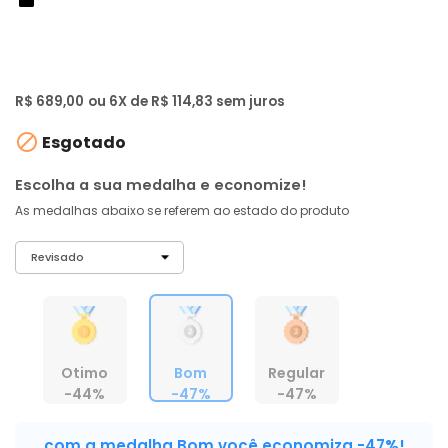
de: R$ 1.299,00
-47%
R$ 654
,
55
À vista no PIX
com
5% OFF
R$ 689,00
ou 6X de R$ 114,83 sem juros

Esgotado
Escolha a sua medalha e economize!
As medalhas abaixo se referem ao estado do produto
Otimo
Bom
Regular
-44%
-47%
-47%
com a medalha Bom você economiza -47%!