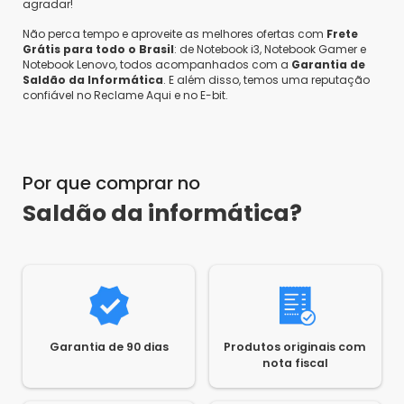
agradar!
Não perca tempo e aproveite as melhores ofertas com
Frete
Grátis para todo o Brasil
: de Notebook i3, Notebook Gamer e
Notebook Lenovo, todos acompanhados com a
Garantia de
Saldão da Informática
. E além disso, temos uma reputação
Claudio S.
confiável no Reclame Aqui e no E-bit.
Compra Verificada
•
•
6 anos atrás
Produto perfeito e com boa funcionalidade
Por que comprar no
Saldão da informática?
Sim, recomendaria este produto a um amigo
0
0
Compartilhar...
1
2
Garantia de 90 dias
Produtos originais com
nota fiscal
Escrever avaliação...