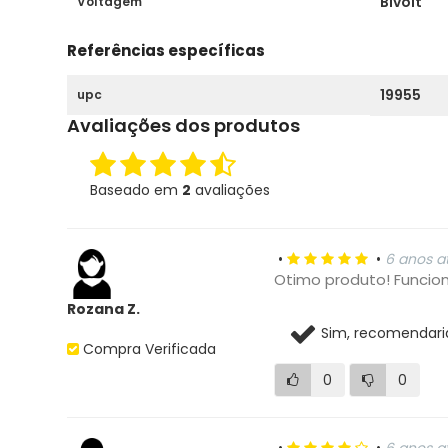
Bivolt
Voltagem
Referências específicas
19955
upc
Avaliações dos produtos
Baseado em
2
avaliações
•
•
6 anos a
Otimo produto! Funcio
Rozana Z.
Sim, recomendari
Compra Verificada
0
0