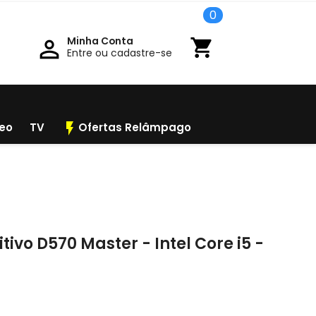
0
Minha Conta

shopping_cart
Entre ou cadastre-se
flash_on
deo
TV
Ofertas Relâmpago
vo D570 Master - Intel Core i5 -