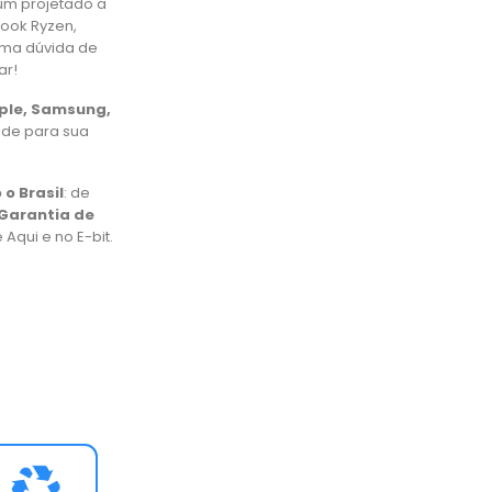
um projetado a
book Ryzen,
uma dúvida de
ar!
pple, Samsung,
ade para sua
 o Brasil
: de
Garantia de
Aqui e no E-bit.