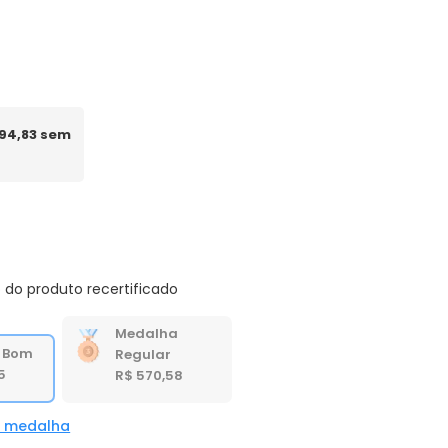
 94,83 sem
 do produto recertificado
Medalha
 Bom
Regular
5
R$ 570,58
a medalha