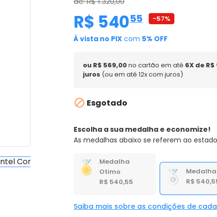
de: R$ 1.320,00
R$ 540
,
55
-57%
À vista no PIX
com
5% OFF
ou R$ 569,00
no cartão em até
6X de R$
juros
(ou em até 12x com juros)

Esgotado
Escolha a sua medalha e economize!
As medalhas abaixo se referem ao estado
Medalha
Medalha
Otimo
R$ 540,5
R$ 540,55
Saiba mais sobre as condições de cad