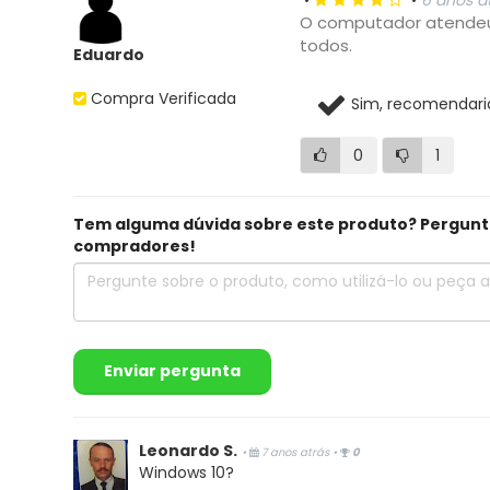
•
•
6 anos a
O computador atendeu 
todos.
Eduardo
Compra Verificada
Sim, recomendari
0
1
Tem alguma dúvida sobre este produto? Pergunte 
compradores!
Escrever avaliação...
Enviar pergunta
Leonardo S.
•
7 anos atrás
•
0
Windows 10?