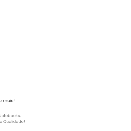
o mais!
Notebooks,
ta Qualidade!