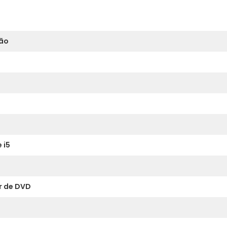
ão
 i5
r de DVD