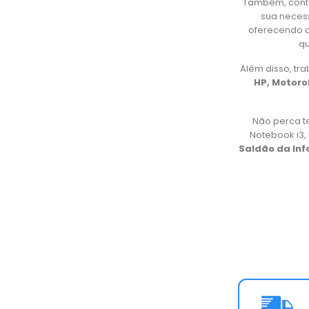
Também, cont
sua necess
oferecendo d
qu
Além disso, t
HP, Motorol
Não perca t
Notebook i3
Saldão da In