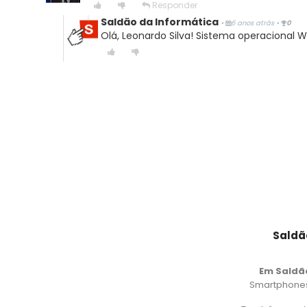
Responder
Saldão da Informática
•
6 anos atrás
•
0
Olá, Leonardo Silva! Sistema operacional 
Saldã
Em Saldã
Smartphones,