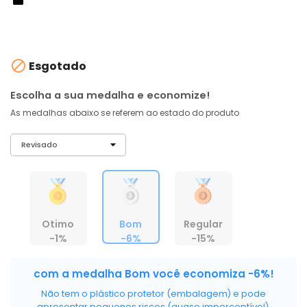
À vista no PIX
com
5% OFF
R$ 1.350,06
ou 6X de R$ 225,01 sem juros

Esgotado
Escolha a sua medalha e economize!
As medalhas abaixo se referem ao estado do produto
Otimo
Bom
Regular
-1%
-6%
-15%
com a medalha Bom você economiza -6%!
Não tem o plástico protetor (embalagem) e pode
apresentar pequenos riscos (quase imperceptível).