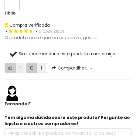
Hélio
Compra Verificada
•
•
6 anos atrás
O produto era o que eu esperava, gostei.
Sim, recomendaria este produto a um amigo
1
1
Compartilhar...
Fernanda F.
Compra Verificada
Tem alguma dúvida sobre este produto? Pergunte ao
•
•
9 anos atrás
lojista e a outros compradores!
O produto está em perfeito estado, com todas as
pecas funcionando com a melhor performance. O