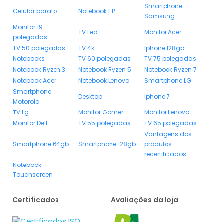
Smartphone
Celular barato
Notebook HP
Samsung
Monitor 19
TV Led
Monitor Acer
polegadas
TV 50 polegadas
TV 4k
Iphone 128gb
Notebooks
TV 60 polegadas
TV 75 polegadas
Notebook Ryzen 3
Notebook Ryzen 5
Notebook Ryzen 7
Notebook Acer
Notebook Lenovo
Smartphone LG
Smartphone
Desktop
Iphone 7
Motorola
TV Lg
Monitor Gamer
Monitor Lenovo
Monitor Dell
TV 55 polegadas
TV 65 polegadas
Vantagens dos
Smartphone 64gb
Smartphone 128gb
produtos
recertificados
Notebook
Touchscreen
Certificados
Avaliações da loja