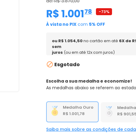
de: R$ 3.870,00
R$ 1.001
,
78
-73%
À vista no PIX
com
5% OFF
ou R$ 1.054,50
no cartão em até
6X de R
sem
juros
(ou em até 12x com juros)

Esgotado
Escolha a sua medalha e economize!
As medalhas abaixo se referem ao estado
Medalha Ouro
Medalha
R$ 1.001,78
R$ 901,5
Saiba mais sobre as condições de cad