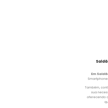
Saldã
Em Saldã
Smartphones,
Também, cont
sua necess
oferecendo d
qu