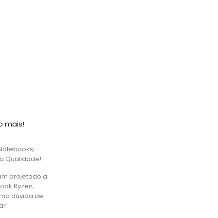
o mais!
Notebooks,
ta Qualidade!
um projetado a
book Ryzen,
uma dúvida de
ar!