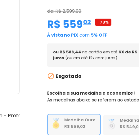
de: R$ 2.599,00
R$ 559
,
02
-78%
À vista no PIX
com
5% OFF
ou R$ 588,44
no cartão em até
6X de R$
juros
(ou em até 12x com juros)

Esgotado
Escolha a sua medalha e economize!
As medalhas abaixo se referem ao estado
Medalha Ouro
Medalha
R$ 559,02
R$ 549,0