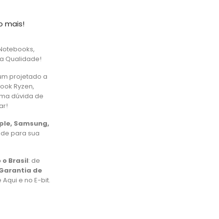
o mais!
Notebooks,
ta Qualidade!
um projetado a
book Ryzen,
uma dúvida de
ar!
pple, Samsung,
ade para sua
 o Brasil
: de
Garantia de
Aqui e no E-bit.