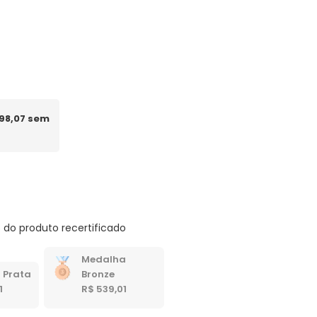
 98,07 sem
 do produto recertificado
Medalha
 Prata
Bronze
1
R$ 539,01