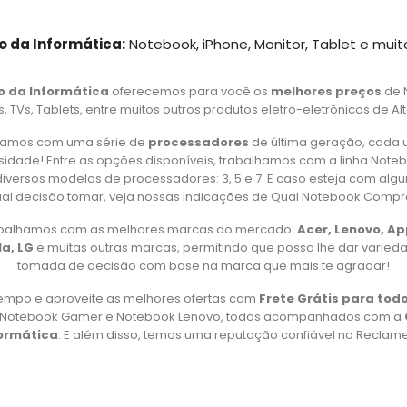
o da Informática:
Notebook, iPhone, Monitor, Tablet e muit
o da Informática
oferecemos para você os
melhores preços
de 
 TVs, Tablets, entre muitos outros produtos eletro-eletrônicos de Al
amos com uma série de
processadores
de última geração, cada 
idade! Entre as opções disponíveis, trabalhamos com a linha Note
iversos modelos de processadores: 3, 5 e 7. E caso esteja com alg
al decisão tomar, veja nossas indicações de Qual Notebook Compr
rabalhamos com as melhores marcas do mercado:
Acer, Lenovo, A
a, LG
e muitas outras marcas, permitindo que possa lhe dar varied
tomada de decisão com base na marca que mais te agradar!
empo e aproveite as melhores ofertas com
Frete Grátis para todo
, Notebook Gamer e Notebook Lenovo, todos acompanhados com a
formática
. E além disso, temos uma reputação confiável no Reclame 