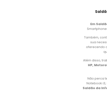
Saldã
Em Saldã
Smartphones,
Também, cont
sua necess
oferecendo d
qu
Além disso, t
HP, Motorol
Não perca t
Notebook i3
Saldão da In