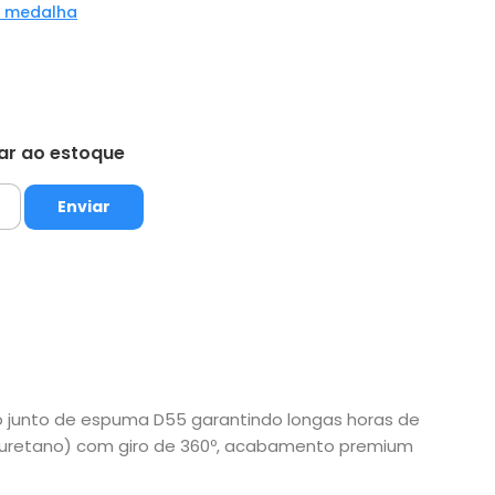
a medalha
tar ao estoque
rto junto de espuma D55 garantindo longas horas de
oliuretano) com giro de 360º, acabamento premium