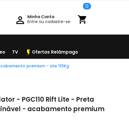
0
Minha Conta

shopping_cart
Entre ou cadastre-se
flash_on
deo
TV
Ofertas Relâmpago
- acabamento premium - ate 110Kg
or - PGC110 Rift Lite - Preta
clinável - acabamento premium