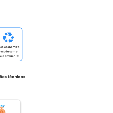
ocê economiza
e ajuda com o
eio ambiente!
ões técnicas