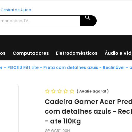
Central de Ajuda
search
ios
Computadores
Eletrodomésticos
Áudio e Ví
- PGC110 Rift Lite - Preta com detalhes azuis - Reclinável 
(
Avalie agora!
)
Cadeira Gamer Acer Predat
com detalhes azuis - Re
- ate 110Kg
GP.GCR11.00N