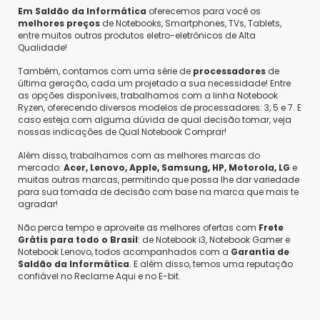
Em Saldão da Informática
oferecemos para você os
melhores preços
de Notebooks, Smartphones, TVs, Tablets,
entre muitos outros produtos eletro-eletrônicos de Alta
Qualidade!
Também, contamos com uma série de
processadores
de
última geração, cada um projetado a sua necessidade! Entre
as opções disponíveis, trabalhamos com a linha Notebook
Ryzen, oferecendo diversos modelos de processadores: 3, 5 e 7. E
caso esteja com alguma dúvida de qual decisão tomar, veja
nossas indicações de Qual Notebook Comprar!
Além disso, trabalhamos com as melhores marcas do
mercado:
Acer, Lenovo, Apple, Samsung, HP, Motorola, LG
e
muitas outras marcas, permitindo que possa lhe dar variedade
para sua tomada de decisão com base na marca que mais te
agradar!
Não perca tempo e aproveite as melhores ofertas com
Frete
Grátis para todo o Brasil
: de Notebook i3, Notebook Gamer e
Notebook Lenovo, todos acompanhados com a
Garantia de
Saldão da Informática
. E além disso, temos uma reputação
confiável no Reclame Aqui e no E-bit.