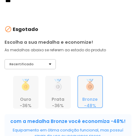
À vista no PIX
com
5% OFF
R$ 2.104,23
ou 6X de R$ 350,71 sem juros

Esgotado
Escolha a sua medalha e economize!
As medalhas abaixo se referem ao estado do produto
Ouro
Prata
Bronze
-36%
-36%
-48%
com a medalha Bronze você economiza -48%!
Equipamento em ótima condição funcional, mas possuí
sinais de uso ou pequenos riscos.