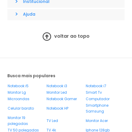
>
Institucional
>
Ajuda
voltar ao topo
Busca mais populares
Notebook i5
Notebook i3
Notebook i7
Monitor Lg
Monitor Led
Smart Tv
Microondas
Notebook Gamer
Computador
Smartphone
Celular barato
Notebook HP
Samsung
Monitor 19
TV Led
Monitor Acer
polegadas
TV 50 polegadas
TV 4k
Iphone 128gb