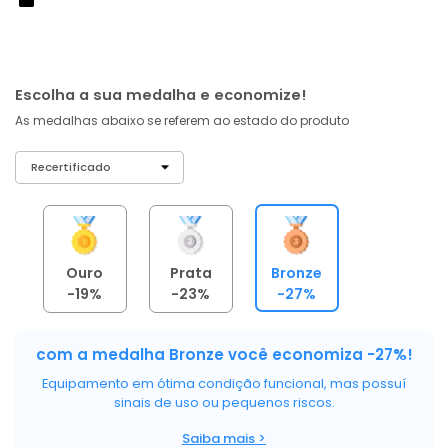
À vista no PIX
com
5% OFF
R$ 2.946,33
ou 6X de R$ 491,06 sem juros
Escolha a sua medalha e economize!
As medalhas abaixo se referem ao estado do produto
Ouro
Prata
Bronze
-19%
-23%
-27%
com a medalha Bronze você economiza -27%!
Equipamento em ótima condição funcional, mas possuí
sinais de uso ou pequenos riscos.
Saiba mais >