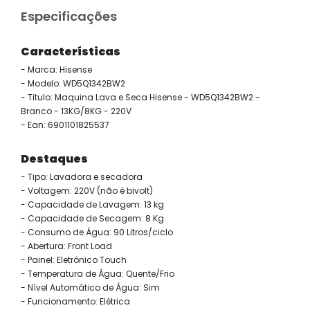
Especificações
Características
- Marca: Hisense
- Modelo: WD5Q1342BW2
- Titulo: Maquina Lava e Seca Hisense - WD5Q1342BW2 -
Branco - 13KG/8KG - 220V
- Ean: 6901101825537
Destaques
- Tipo: Lavadora e secadora
- Voltagem: 220V (não é bivolt)
- Capacidade de Lavagem: 13 kg
- Capacidade de Secagem: 8 Kg
- Consumo de Água: 90 Litros/ciclo
- Abertura: Front Load
- Painel: Eletrônico Touch
- Temperatura de Água: Quente/Frio
- Nível Automático de Água: Sim
- Funcionamento: Elétrica