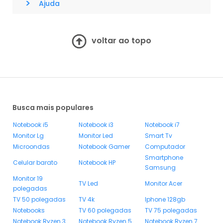
>
Ajuda
voltar ao topo
Busca mais populares
Notebook i5
Notebook i3
Notebook i7
Monitor Lg
Monitor Led
Smart Tv
Microondas
Notebook Gamer
Computador
Smartphone
Celular barato
Notebook HP
Samsung
Monitor 19
TV Led
Monitor Acer
polegadas
TV 50 polegadas
TV 4k
Iphone 128gb
Notebooks
TV 60 polegadas
TV 75 polegadas
Notebook Ryzen 3
Notebook Ryzen 5
Notebook Ryzen 7