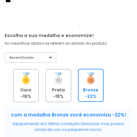
R$ 2.699
,
02
À vista no PIX
com
5% OFF
R$ 2.841,07
ou 6X de R$ 473,51 sem juros
Escolha a sua medalha e economize!
As medalhas abaixo se referem ao estado do produto
Ouro
Prata
Bronze
-16%
-19%
-22%
com a medalha Bronze você economiza -22%!
Equipamento em ótima condição funcional, mas possuí
sinais de uso ou pequenos riscos.