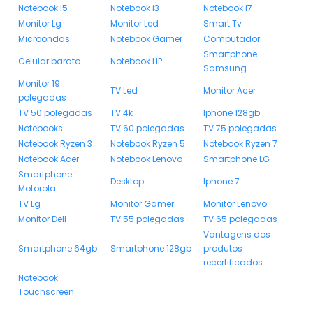
Notebook i5
Notebook i3
Notebook i7
Monitor Lg
Monitor Led
Smart Tv
Microondas
Notebook Gamer
Computador
Smartphone
Celular barato
Notebook HP
Samsung
Monitor 19
TV Led
Monitor Acer
polegadas
TV 50 polegadas
TV 4k
Iphone 128gb
Notebooks
TV 60 polegadas
TV 75 polegadas
Notebook Ryzen 3
Notebook Ryzen 5
Notebook Ryzen 7
Notebook Acer
Notebook Lenovo
Smartphone LG
Smartphone
Desktop
Iphone 7
Motorola
TV Lg
Monitor Gamer
Monitor Lenovo
Monitor Dell
TV 55 polegadas
TV 65 polegadas
Vantagens dos
Smartphone 64gb
Smartphone 128gb
produtos
recertificados
Notebook
Touchscreen