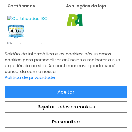
Certificados
Avaliações da loja
Saldão da informática e os cookies: nós usamos
cookies para personalizar anúncios e melhorar a sua
experiência no site. Ao continuar navegando, você
concorda com a nossa
Formas de pagamento
Política de privacidade
Aceitar
Rejeitar todos os cookies
Saldão da Informática LTDA - CNPJ: 15.383.046/0001-04 - IE:
206.162.139.111 Av. Marginal Projetada, 1810 - Jardim Mutinga - Barueri
Personalizar
- SP - Modular 2 - Castelo Branco - Galpão 08 - CEP 06460-200
Total
Atendimento ao cliente: atendimento@saldaodainformatica.com.br