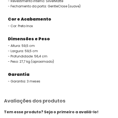
- Revestimento interno: SilverMatte
- Fechamento da porta: GentleClose (suave)
Cor e Acabamento
- Cor: Preto Inox
Dimensões e Peso
- Altura: 59,5 cm
- Largura: 59,5 cm
- Profundidade: 56,4 cm
- Peso: 27,7 kg (aproximado)
Garantia
- Garantia: 3 meses
Avaliações dos produtos
Tem esse produto? Seja o primeiro a avaliá-lo!