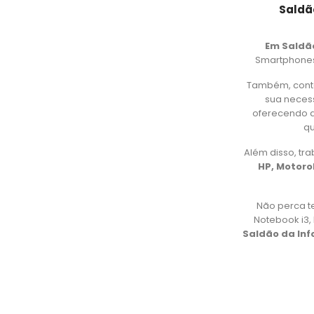
Saldã
Em Saldã
Smartphones,
Também, cont
sua necess
oferecendo d
qu
Além disso, t
HP, Motorol
Não perca t
Notebook i3
Saldão da In