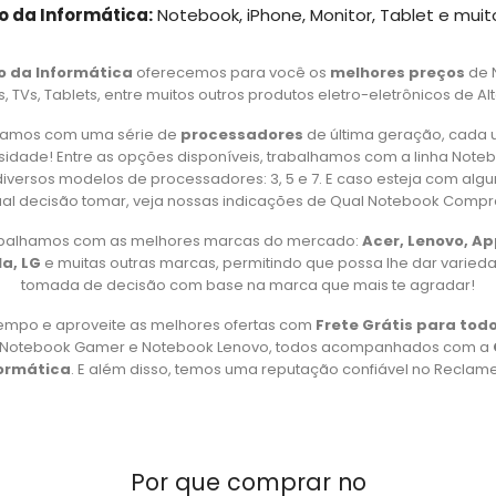
o da Informática:
Notebook, iPhone, Monitor, Tablet e muit
o da Informática
oferecemos para você os
melhores preços
de 
 TVs, Tablets, entre muitos outros produtos eletro-eletrônicos de Al
amos com uma série de
processadores
de última geração, cada 
idade! Entre as opções disponíveis, trabalhamos com a linha Note
iversos modelos de processadores: 3, 5 e 7. E caso esteja com alg
al decisão tomar, veja nossas indicações de Qual Notebook Compr
rabalhamos com as melhores marcas do mercado:
Acer, Lenovo, A
a, LG
e muitas outras marcas, permitindo que possa lhe dar varied
tomada de decisão com base na marca que mais te agradar!
empo e aproveite as melhores ofertas com
Frete Grátis para todo
, Notebook Gamer e Notebook Lenovo, todos acompanhados com a
formática
. E além disso, temos uma reputação confiável no Reclame 
Por que comprar no