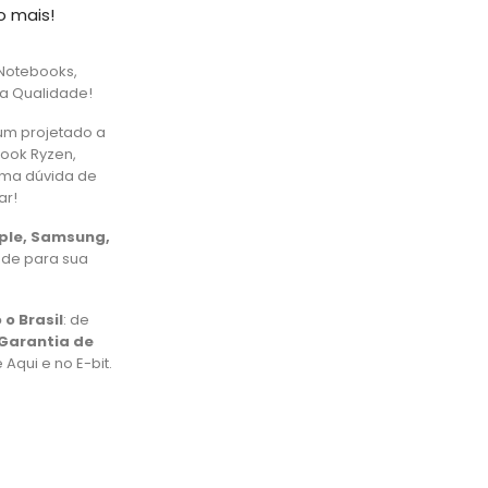
o mais!
Notebooks,
ta Qualidade!
um projetado a
book Ryzen,
uma dúvida de
ar!
pple, Samsung,
ade para sua
 o Brasil
: de
Garantia de
Aqui e no E-bit.