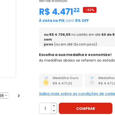
de: R$ 6.999,00
R$ 4.471
,
22
-33%
À vista no PIX
com
5% OFF
ou R$ 4.706,55
no cartão em até
6X de R
sem
juros
(ou em até 12x com juros)
Escolha a sua medalha e economize!
As medalhas abaixo se referem ao estado
Medalha Ouro
Medalha 
R$ 4.471,22
R$ 4.471,
Saiba mais sobre as condições de cad

COMPRAR