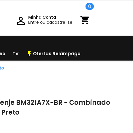
0
Minha Conta

shopping_cart
Entre ou cadastre-se
flash_on
deo
TV
Ofertas Relâmpago
to
renje BM321A7X-BR - Combinado
 Preto