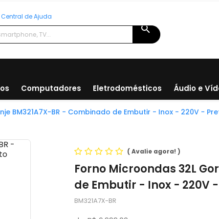
Central de Ajuda
search
ios
Computadores
Eletrodomésticos
Áudio e Ví
nje BM321A7X-BR - Combinado de Embutir - Inox - 220V - Pre
(
Avalie agora!
)
Forno Microondas 32L Go
de Embutir - Inox - 220V -
BM321A7X-BR