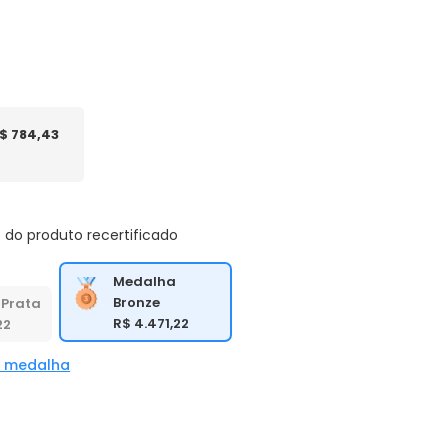
$ 784,43
 do produto recertificado
Medalha
Bronze
Prata
R$ 4.471,22
22
a medalha