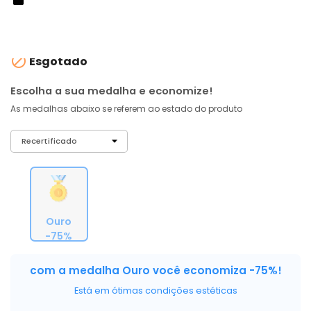
À vista no PIX
com
5% OFF
R$ 72,90
ou 6X de R$ 12,15 sem juros

Esgotado
Escolha a sua medalha e economize!
As medalhas abaixo se referem ao estado do produto
Ouro
-75%
com a medalha Ouro você economiza -75%!
Está em ótimas condições estéticas