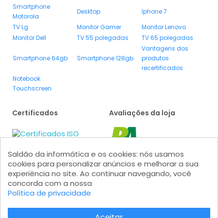
Smartphone
Desktop
Iphone 7
Motorola
TV Lg
Monitor Gamer
Monitor Lenovo
Monitor Dell
TV 55 polegadas
TV 65 polegadas
Vantagens dos
Smartphone 64gb
Smartphone 128gb
produtos
recertificados
Notebook
Touchscreen
Certificados
Avaliações da loja
Saldão da informática e os cookies: nós usamos
cookies para personalizar anúncios e melhorar a sua
experiência no site. Ao continuar navegando, você
concorda com a nossa
Política de privacidade
Formas de pagamento
Aceitar