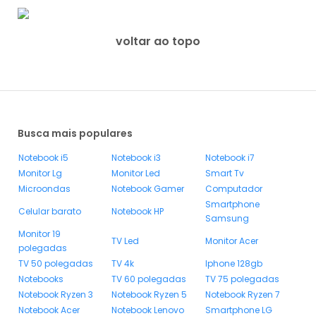
voltar ao topo
Busca mais populares
Notebook i5
Notebook i3
Notebook i7
Monitor Lg
Monitor Led
Smart Tv
Microondas
Notebook Gamer
Computador
Smartphone
Celular barato
Notebook HP
Samsung
Monitor 19
TV Led
Monitor Acer
polegadas
TV 50 polegadas
TV 4k
Iphone 128gb
Notebooks
TV 60 polegadas
TV 75 polegadas
Notebook Ryzen 3
Notebook Ryzen 5
Notebook Ryzen 7
Notebook Acer
Notebook Lenovo
Smartphone LG