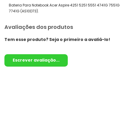
Bateria Para Notebook Acer Aspire 4251 5251 5551 4741G 7551G
7741G (AS10D73).
Avaliações dos produtos
Tem esse produto? Seja o primeiro a avaliá-lo!
Escrever avaliação...