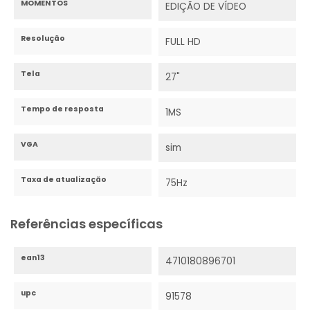
MOMENTOS
EDIÇÃO DE VÍDEO
Resolução
FULL HD
Tela
27"
Tempo de resposta
1MS
VGA
sim
Taxa de atualização
75Hz
Referências específicas
ean13
4710180896701
upc
91578