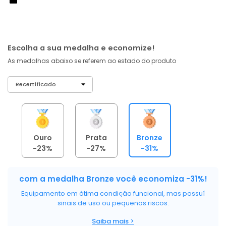
À vista no PIX
com
5% OFF
R$ 1.893,70
ou 6X de R$ 315,62 sem juros
Escolha a sua medalha e economize!
As medalhas abaixo se referem ao estado do produto
Ouro
Prata
Bronze
-23%
-27%
-31%
com a medalha Bronze você economiza -31%!
Equipamento em ótima condição funcional, mas possuí
sinais de uso ou pequenos riscos.
Saiba mais >