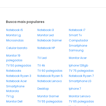
Busca mais populares
Notebook i5
Notebook i3
Notebook i7
Monitor Lg
Monitor Led
Smart Tv
Microondas
Notebook Gamer
Computador
Smartphone
Celular barato
Notebook HP
Samsung
Monitor 19
TV Led
Monitor Acer
polegadas
TV 50 polegadas
TV 4k
Iphone 128gb
Notebooks
TV 60 polegadas
TV 75 polegadas
Notebook Ryzen 3
Notebook Ryzen 5
Notebook Ryzen 7
Notebook Acer
Notebook Lenovo
Smartphone LG
Smartphone
Desktop
Iphone 7
Motorola
TV Lg
Monitor Gamer
Monitor Lenovo
Monitor Dell
TV 55 polegadas
TV 65 polegadas