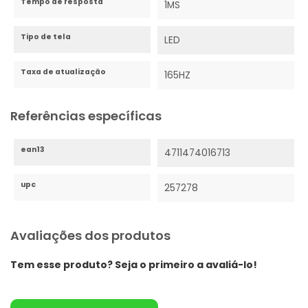
Tempo de resposta
1MS
Tipo de tela
LED
Taxa de atualização
165HZ
Referências específicas
ean13
4711474016713
upc
257278
Avaliações dos produtos
Tem esse produto? Seja o primeiro a avaliá-lo!