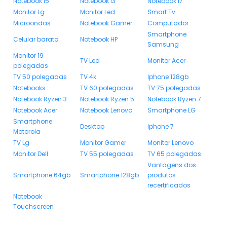
Notebook i5
Notebook i3
Notebook i7
Monitor Lg
Monitor Led
Smart Tv
Microondas
Notebook Gamer
Computador
Smartphone
Celular barato
Notebook HP
Samsung
Monitor 19
TV Led
Monitor Acer
polegadas
TV 50 polegadas
TV 4k
Iphone 128gb
Notebooks
TV 60 polegadas
TV 75 polegadas
Notebook Ryzen 3
Notebook Ryzen 5
Notebook Ryzen 7
Notebook Acer
Notebook Lenovo
Smartphone LG
Smartphone
Desktop
Iphone 7
Motorola
TV Lg
Monitor Gamer
Monitor Lenovo
Monitor Dell
TV 55 polegadas
TV 65 polegadas
Vantagens dos
Smartphone 64gb
Smartphone 128gb
produtos
recertificados
Notebook
Touchscreen