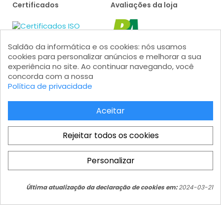
Certificados
Avaliações da loja
Saldão da informática e os cookies: nós usamos
cookies para personalizar anúncios e melhorar a sua
experiência no site. Ao continuar navegando, você
concorda com a nossa
Política de privacidade
Formas de pagamento
Aceitar
Rejeitar todos os cookies
Personalizar
Saldão da Informática LTDA - CNPJ: 15.383.046/0001-04 - IE:
Total
206.162.139.111 Av. Marginal Projetada, 1810 - Jardim Mutinga - Barueri
- SP - Modular 2 - Castelo Branco - Galpão 08 - CEP 06460-200
COMPRAR
R$ 1.595,84
Última atualização da declaração de cookies em:
2024-03-21
Atendimento ao cliente: atendimento@saldaodainformatica.com.br
Hosting by HostingMontevideo.com