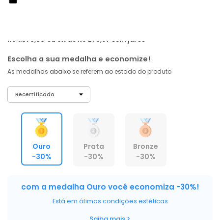
R$ 1.595
,
84
À vista no PIX
com
5% OFF
R$ 1.679,83
ou 6X de R$ 279,97 sem juros
Escolha a sua medalha e economize!
As medalhas abaixo se referem ao estado do produto
Ouro
Prata
Bronze
-30%
-30%
-30%
com a medalha Ouro você economiza -30%!
Está em ótimas condições estéticas
Saiba mais >