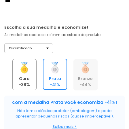
À vista no PIX
com
5% OFF
R$ 914,75
ou 6X de R$ 152,46 sem juros
Escolha a sua medalha e economize!
As medalhas abaixo se referem ao estado do produto
Ouro
Prata
Bronze
-38%
-41%
-44%
com a medalha Prata você economiza -41%!
Não tem o plástico protetor (embalagem) e pode
apresentar pequenos riscos (quase imperceptível).
Saiba mais >