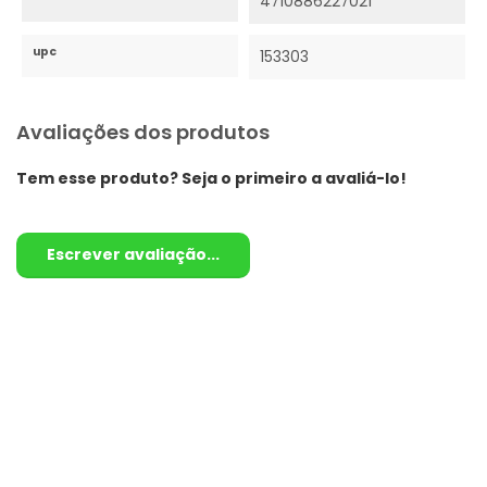
4710886227021
upc
153303
Avaliações dos produtos
Tem esse produto? Seja o primeiro a avaliá-lo!
Escrever avaliação...