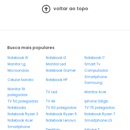
voltar ao topo
Busca mais populares
Notebook i5
Notebook i3
Notebook i7
Monitor Lg
Monitor Led
Smart Tv
Microondas
Notebook Gamer
Computador
Smartphone
Celular barato
Notebook HP
Samsung
Monitor 19
TV Led
Monitor Acer
polegadas
TV 50 polegadas
TV 4k
Iphone 128gb
Notebooks
TV 60 polegadas
TV 75 polegadas
Notebook Ryzen 3
Notebook Ryzen 5
Notebook Ryzen 7
Notebook Acer
Notebook Lenovo
Smartphone LG
Smartphone
Desktop
Iphone 7