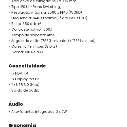
- Área ativa de exibição: 597 x 336 mm
- Tipo: IPS (In-Plane Switching)
- Resolução máxima: 2560 x 1440 (WQHD)
- Frequência: 144Hz (normal) / até 165Hz (OC)
- Brilho: 350 cd/m²
- Contraste nativo: 1000:1
- Tempo de resposta: 4ms
- Ângulo de visão: 178° (horizontal) / 178° (vertical)
- Cores: 16,7 milhões (8 bits)
- Gama: 100% sRGB
Conectividade
- 1x HDMI 1.4
- 1x DisplayPort 1.2
- 4x USB 3.0 (Hub)
- Saída de áudio
Áudio
- Alto-falantes integrados: 2 x 2W
Ergonomia