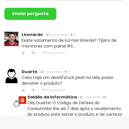
Thiago M.
Enviar pergunta
Compra Verificada
•
•
7 anos atrás
Muito bom, sem riscos/problemas, em ótimo estado.
Leonardo
•
4 anos atrás
•
1
Existe vazamento de luz nas laterais? Típico de
monitores com painel IPS...
Sim, recomendaria este produto a um amigo
Responder
1
2
Compartilhar...
Duarte
•
7 anos atrás
•
1
Caso haja um dead/stuck pixel na tela, posso
devolver o produto?
Responder
...
Saldão da Informática
•
7 anos atrás
•
1
Olá, Duarte! O Código de Defesa do
Compra Verificada
Consumidor lhe dá 7 dias após o recebimento
•
•
7 anos atrás
do produto para testar o produto e ter certeza
O produto é de excelente qualidade e funciona
de que atendeu suas expectativas. Caso
perfeitamente. Seu estado é de novo inclusive com as
contrário, você poderá solicitar a devolução do