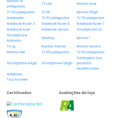
Monitor 19
TV Led
Monitor Acer
polegadas
TV 50 polegadas
TV 4k
Iphone 128gb
Notebooks
TV 60 polegadas
TV 75 polegadas
Notebook Ryzen 3
Notebook Ryzen 5
Notebook Ryzen 7
Notebook Acer
Notebook Lenovo
Smartphone LG
Smartphone
Desktop
Iphone 7
Motorola
TV Lg
Monitor Gamer
Monitor Lenovo
Monitor Dell
TV 55 polegadas
TV 65 polegadas
Vantagens dos
Smartphone 64gb
Smartphone 128gb
produtos
recertificados
Notebook
Touchscreen
Certificados
Avaliações da loja