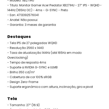
- Modelo: XB271HU
- Titulo: Monitor Gamer Acer Predator XB271HU - 27” IPS - WQHD -
144Hz (165Hz OC) - 4ms - G-SYNC - Preto
- Ean: 4713392576041
- Anatel: Não possui
- Garantia: 3 meses de garantia
Destaques
- Tela IPS de 27 polegadas WQHD
- Resolução 2560 x 1440
- Taxa de atualização 144Hz (até 165Hz em modo
Overclocking)
- Tempo de resposta 4ms
- Suporte a NVIDIA G-SYNC e ULMB
- Brilho 350 cd/m²
- Cobertura de cor 100% sRGB
- Design Zero-Frame
- Suporte ergonômico com altura, inclinação, giro e pivot
Tela
- Tamanho: 27” (16:9)