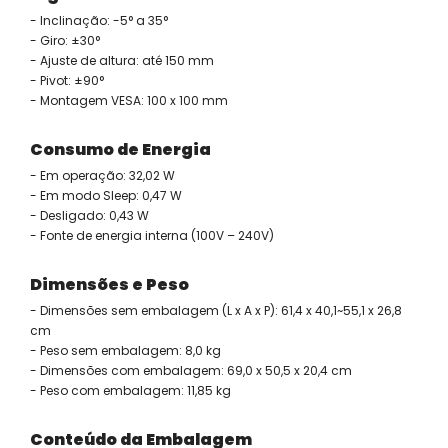
- Inclinação: -5° a 35°
- Giro: ±30°
- Ajuste de altura: até 150 mm
- Pivot: ±90°
- Montagem VESA: 100 x 100 mm
Consumo de Energia
- Em operação: 32,02 W
- Em modo Sleep: 0,47 W
- Desligado: 0,43 W
- Fonte de energia interna (100V – 240V)
Dimensões e Peso
- Dimensões sem embalagem (L x A x P): 61,4 x 40,1~55,1 x 26,8
cm
- Peso sem embalagem: 8,0 kg
- Dimensões com embalagem: 69,0 x 50,5 x 20,4 cm
- Peso com embalagem: 11,85 kg
Conteúdo da Embalagem