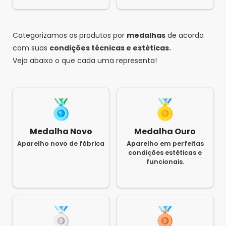
Saldão da Informática
•
7 anos atrás
•
1
1
0
Compartilhar...
Olá, Luiz! Não, não possui. Atenciosamente,
Saldão da Informática.
Categorizamos os produtos por
medalhas
de acordo
1
2
com suas
condições técnicas e estéticas.
1
2
Veja abaixo o que cada uma representa!
Escrever avaliação...
Medalha Novo
Medalha Ouro
Aparelho novo de fábrica
Aparelho em perfeitas
condições estéticas e
funcionais.