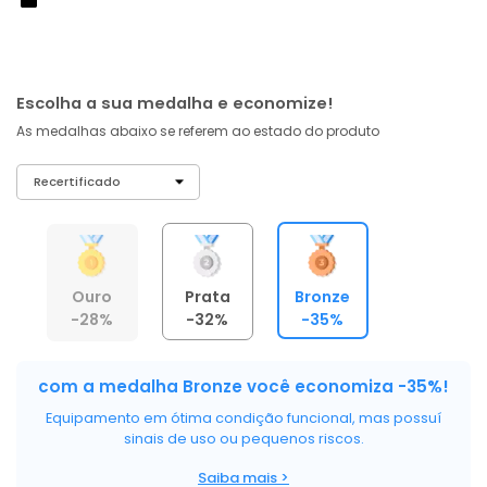
À vista no PIX
com
5% OFF
R$ 3.820,00
ou 6X de R$ 636,67 sem juros
Escolha a sua medalha e economize!
As medalhas abaixo se referem ao estado do produto
Ouro
Prata
Bronze
-28%
-32%
-35%
com a medalha Bronze você economiza -35%!
Equipamento em ótima condição funcional, mas possuí
sinais de uso ou pequenos riscos.
Saiba mais >