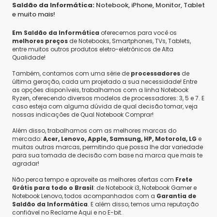
fitas de proteção nas áreas sujeitas a riscos. Nenhum
dinheiro e do produto neste prazo. Além disso,
Saldão da Informática:
Notebook, iPhone, Monitor, Tablet
a garantia de nossos produtos é de 3 meses.
dano ou arranhão foi encontrado. Para uma avaliação
e muito mais!
Atenciosamente, Saldão da Informática.
mais detalhada sugiro uma busca na internet; as
Em Saldão da Informática
oferecemos para você os
páginas em inglês oferecem informações mais
melhores preços
de Notebooks, Smartphones, TVs, Tablets,
completas. Uma única dificuldade encontrada no início
entre muitos outros produtos eletro-eletrônicos de Alta
foi a utilização da conexão Display Port que não se
Qualidade!
comunicava com a placa de vídeo (NVidia 1660Ti).
Jonatas B.
•
7 anos atrás
•
1
Também, contamos com uma série de
processadores
de
Consegui fazê-las funcionar ligando o cabo DP e o HDMI
teria foto real do produto?
última geração, cada um projetado a sua necessidade! Entre
ao mesmo tempo para fazer as atualizações de
Responder
as opções disponíveis, trabalhamos com a linha Notebook
software necessárias.
Ryzen, oferecendo diversos modelos de processadores: 3, 5 e 7. E
Saldão da Informática
•
7 anos atrás
•
1
caso esteja com alguma dúvida de qual decisão tomar, veja
Olá, Jonatas Brito! Não temos fotos reais, pois
nossas indicações de Qual Notebook Comprar!
os produtos ficam embalados no setor logístico
Sim, recomendaria este produto a um amigo
já para serem enviados. O produto está de
Além disso, trabalhamos com as melhores marcas do
acordo com sua certificação descrita. O
mercado:
Acer, Lenovo, Apple, Samsung, HP, Motorola, LG
e
2
0
Compartilhar...
muitas outras marcas, permitindo que possa lhe dar variedade
estado estético do produto dependerá da
para sua tomada de decisão com base na marca que mais te
certificação escolhida. O produto OURO tem
agradar!
uma aparência similar aos produtos novos, já o
produto PRATA possui mínimos riscos quase
Não perca tempo e aproveite as melhores ofertas com
Frete
imperceptíveis e o produto BRONZE é similar a
Grátis para todo o Brasil
: de Notebook i3, Notebook Gamer e
Notebook Lenovo, todos acompanhados com a
um produto de mostruário, que fica com riscos
Garantia de
Maicon M.
Saldão da Informática
. E além disso, temos uma reputação
mais aparentes em sua carcaça. Todos os
confiável no Reclame Aqui e no E-bit.
produtos funcionam perfeitamente e possuem