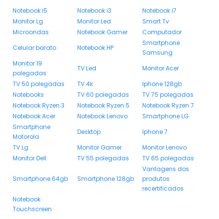
Notebook i5
Notebook i3
Notebook i7
Monitor Lg
Monitor Led
Smart Tv
Microondas
Notebook Gamer
Computador
Smartphone
Celular barato
Notebook HP
Samsung
Monitor 19
TV Led
Monitor Acer
polegadas
TV 50 polegadas
TV 4k
Iphone 128gb
Notebooks
TV 60 polegadas
TV 75 polegadas
Notebook Ryzen 3
Notebook Ryzen 5
Notebook Ryzen 7
Notebook Acer
Notebook Lenovo
Smartphone LG
Smartphone
Desktop
Iphone 7
Motorola
TV Lg
Monitor Gamer
Monitor Lenovo
Monitor Dell
TV 55 polegadas
TV 65 polegadas
Vantagens dos
Smartphone 64gb
Smartphone 128gb
produtos
recertificados
Notebook
Touchscreen