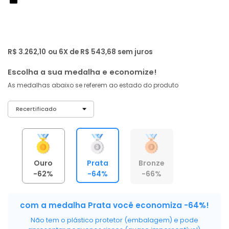
de: R$ 8.999,00
-64%
R$ 3.099
,
00
À vista no PIX
com
5% OFF
R$ 3.262,10
ou 6X de R$ 543,68 sem juros
Escolha a sua medalha e economize!
As medalhas abaixo se referem ao estado do produto
Ouro
Prata
Bronze
-62%
-64%
-66%
com a medalha Prata você economiza -64%!
Não tem o plástico protetor (embalagem) e pode