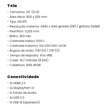
Tela
- Tamanho: 34” (21:9)
- Área ativa: 800 x 335 mm
- Tipo: LED IPS
- Resolução máxima: 3440 x 1440 @144Hz (DP) / @100Hz (HDMI)
- Pixel Pitch: 0,233 mm
- Brilho: 250 nits
- Contraste nativo: 1000:1
- Contraste máximo: 100.000.000:1 ACM
- Ângulo de visão: 178° (H) / 178° (V)
- Tempo de resposta: 1ms VRB
- Cores: 16,7 milhões (8 bits)
- Cobertura: 99% sRGB
Conectividade
- 2x HDMI 2.0
- 2x DisplayPort 1.4
- 1x Saída de áudio
- 2x USB 3.0
- 1x USB-B (Upstream)