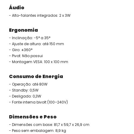
Áudio
- Alto-falantes integrados: 2 x 3W
Ergonomia
- Inclinação: -5° a 35°
- Ajuste de altura: até 150 mm
- Giro: ±360°
- Pivot: Não possui
- Montagem VESA: 100 x 100 mm
Consumo de Energia
- Operação: até 80W
- Standby: 0,5W
- Desligado: 0,3W
- Fonte interna bivolt (100–240V)
Dimensões e Peso
- Dimensões com base: 81,7 x 59,7 x 26,9 cm
- Peso sem embalagem: 8,9 kg