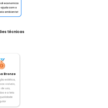
ocê economiza
e ajuda com o
eio ambiente!
ões técnicas
a Bronze
ção estética,
cos visíveis,
s de uso,
os e a tela
 qualidade
gular