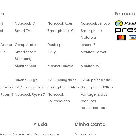
es
Formas 
i3
Notebook i7
Notebook Acer
Notebook Lenovo
ed
Smart Tv
Smartphone LG
Smartphone
Motorola
 Gamer
Computador
Desktop
Iphone 7
 HP
Smartphone
TV Lg
Monitor Gamer
Samsung
Monitor Acer
Monitor Lenovo
Monitor Dell
Iphone 128gb
TV 55 polegadas
TV 65 polegadas
legadas
TV 75 polegadas
Smartphone 64gb
Smartphone 128gb
 Ryzen 5
Notebook Ryzen 7
Notebook
Vantagens dos
Touchscreen
produtos
recertificados
Ajuda
Minha Conta
tica de Privacidade
Como comprar
Meus dados