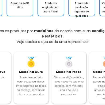
Garantia de 90
Produtos
É realizado
V
dias
originais com
avaliação
nota fiscal
rigoroso de
m
qualidade
os os produtos por
medalhas
de acordo com suas
condiç
e estéticas.
Veja abaixo o que cada uma representa!
ovo
Medalha Ouro
Medalha Prata
Medalh
 de
Excelente condição
Ótima condição estética,
Boa condi
estética, possui riscos
leves riscos na tela e na
possui ris
imperceptíveis na tela e
carcaça, com mínimos
sinai
na carcaça, sem sinais
sinais de uso e
amassad
de uso e amassados
amassados
possui
re