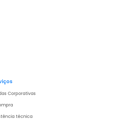
viços
as Corporativas
ompra
stência técnica