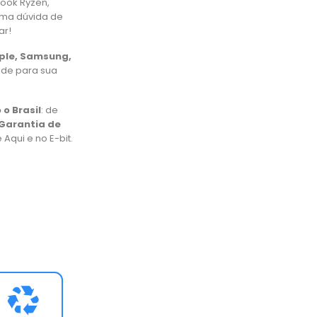
book Ryzen,
uma dúvida de
ar!
pple, Samsung,
ade para sua
 o Brasil
: de
Garantia de
Aqui e no E-bit.