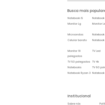
Busca mais popular
Notebook i5
Notebook 
Monitor Lg
Monitor L
Microondas
Notebook
Celular barato
Notebook
Monitor 19
TV Led
polegadas
TV 50 polegadas
TV 4k
Notebooks
TV 60 po
Notebook Ryzen 3
Notebook
Institucional
Sobre nós
Polí