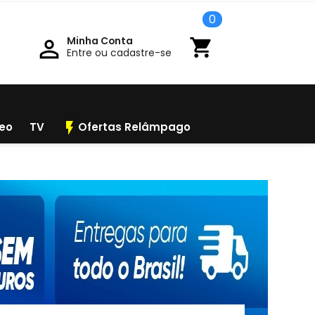
0
Minha Conta

shopping_cart
Entre ou cadastre-se
flash_on
deo
TV
Ofertas Relâmpago