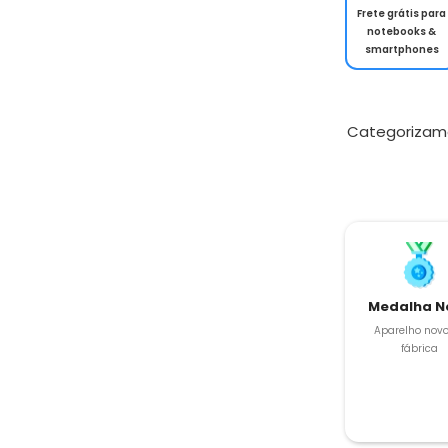
Frete grátis para
notebooks &
smartphones
Categorizam
Medalha N
Aparelho novo
fábrica