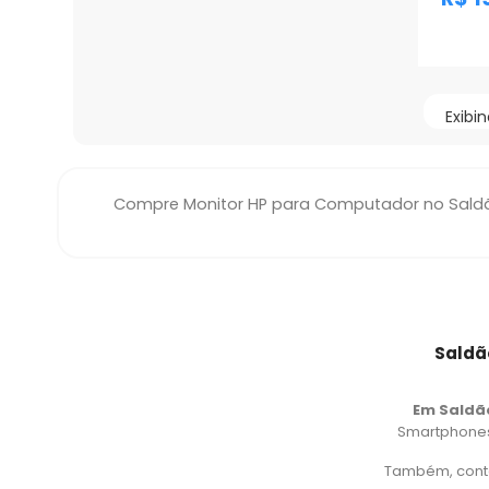
Prom
Exibin
Compre Monitor HP para Computador no Saldão
Saldã
Em Saldã
Smartphones,
Também, cont