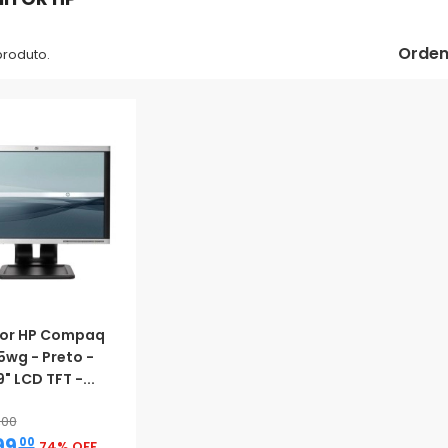
Orden
 produto.
or HP Compaq
5wg - Preto -
9" LCD TFT -...
,00
,
99
00
74% OFF