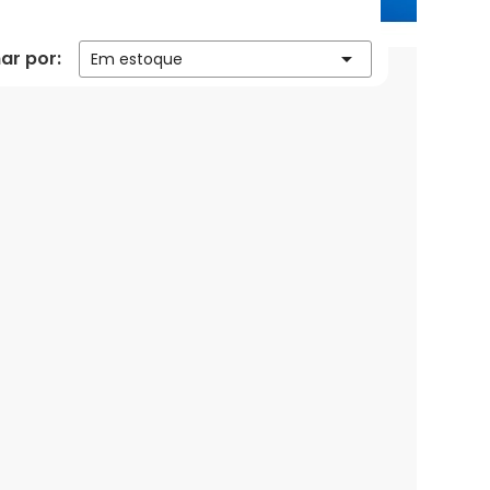
ar por:

Em estoque