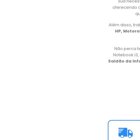
sua necess
oferecendo d
qu
Além disso, t
HP, Motorol
Não perca t
Notebook i3
Saldão da In