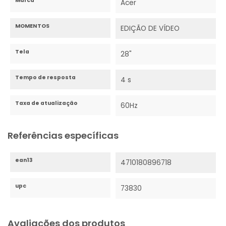
Marca
Acer
MOMENTOS
EDIÇÃO DE VÍDEO
Tela
28"
Tempo de resposta
4 s
Taxa de atualização
60Hz
Referências específicas
ean13
4710180896718
upc
73830
Avaliações dos produtos