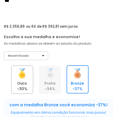
de: R$ 3.739,00
-37%
R$ 2.239
,
02
À vista no PIX
com
5% OFF
R$ 2.356,86
ou 6X de R$ 392,81 sem juros
Escolha a sua medalha e economize!
As medalhas abaixo se referem ao estado do produto
Ouro
Prata
Bronze
-30%
-34%
-37%
com a medalha Bronze você economiza -37%!
Equipamento em ótima condição funcional, mas possuí