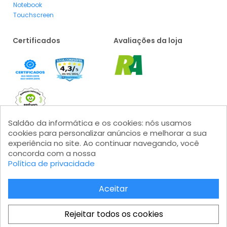
Notebook
Touchscreen
Certificados
Avaliações da loja
Saldão da informática e os cookies: nós usamos
cookies para personalizar anúncios e melhorar a sua
experiência no site. Ao continuar navegando, você
concorda com a nossa
Formas de pagamento
Política de privacidade
Aceitar
Rejeitar todos os cookies
Saldão da Informática LTDA - CNPJ: 15.383.046/0001-04 - IE: