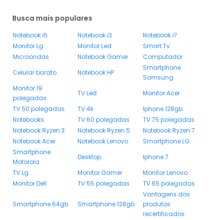
Busca mais populares
Notebook i5
Notebook i3
Notebook i7
Monitor Lg
Monitor Led
Smart Tv
Microondas
Notebook Gamer
Computador
Smartphone
Celular barato
Notebook HP
Samsung
Monitor 19
TV Led
Monitor Acer
polegadas
TV 50 polegadas
TV 4k
Iphone 128gb
Notebooks
TV 60 polegadas
TV 75 polegadas
Notebook Ryzen 3
Notebook Ryzen 5
Notebook Ryzen 7
Notebook Acer
Notebook Lenovo
Smartphone LG
Smartphone
Desktop
Iphone 7
Motorola
TV Lg
Monitor Gamer
Monitor Lenovo
Monitor Dell
TV 55 polegadas
TV 65 polegadas
Vantagens dos
Smartphone 64gb
Smartphone 128gb
produtos
recertificados