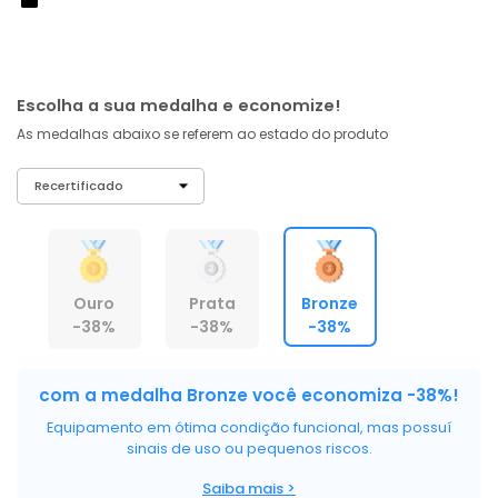
À vista no PIX
com
5% OFF
R$ 437,63
ou 6X de R$ 72,94 sem juros
Escolha a sua medalha e economize!
As medalhas abaixo se referem ao estado do produto
Ouro
Prata
Bronze
-38%
-38%
-38%
com a medalha Bronze você economiza -38%!
Equipamento em ótima condição funcional, mas possuí
sinais de uso ou pequenos riscos.
Saiba mais >