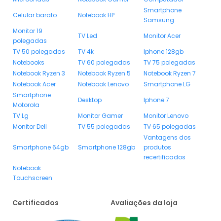
Smartphone
Celular barato
Notebook HP
Samsung
Monitor 19
TV Led
Monitor Acer
polegadas
TV 50 polegadas
TV 4k
Iphone 128gb
Notebooks
TV 60 polegadas
TV 75 polegadas
Notebook Ryzen 3
Notebook Ryzen 5
Notebook Ryzen 7
Notebook Acer
Notebook Lenovo
Smartphone LG
Smartphone
Desktop
Iphone 7
Motorola
TV Lg
Monitor Gamer
Monitor Lenovo
Monitor Dell
TV 55 polegadas
TV 65 polegadas
Vantagens dos
Smartphone 64gb
Smartphone 128gb
produtos
recertificados
Notebook
Touchscreen
Certificados
Avaliações da loja