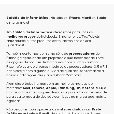
Saldão da Informática:
Notebook, iPhone, Monitor, Tablet
e muito mais!
Em Saldão da Informática
oferecemos para você os
melhores preços
de Notebooks, Smartphones, TVs, Tablets,
entre muitos outros produtos eletro-eletrônicos de Alta
Qualidade!
Também, contamos com uma série de
processadores
de
última geração, cada um projetado a sua necessidade! Entre
as opções disponíveis, trabalhamos com a linha Notebook
Ryzen, oferecendo diversos modelos de processadores: 3, 5 e 7. E
caso esteja com alguma dúvida de qual decisão tomar, veja
nossas indicações de Qual Notebook Comprar!
Além disso, trabalhamos com as melhores marcas do
mercado:
Acer, Lenovo, Apple, Samsung, HP, Motorola, LG
e
muitas outras marcas, permitindo que possa lhe dar variedade
para sua tomada de decisão com base na marca que mais te
agradar!
Não perca tempo e aproveite as melhores ofertas com
Frete
Grátis para todo o Brasil
: de Notebook i3, Notebook Gamer e